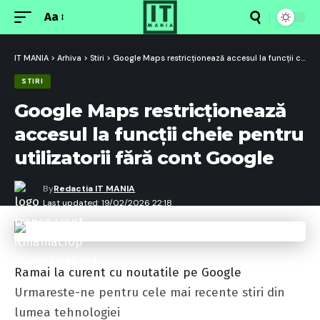
Aa
Font
Resizer
IT MANIA
>
Arhiva
>
Stiri
>
Google Maps restricționează accesul la funcții cheie pentru utilizatorii fără cont Google
STIRI
Google Maps restricționează
accesul la funcții cheie pentru
utilizatorii fără cont Google
By
Redactia IT MANIA
Last updated: 19/02/2026 22:18
Ramai la curent cu noutatile pe Google
Urmareste-ne pentru cele mai recente stiri din
lumea tehnologiei