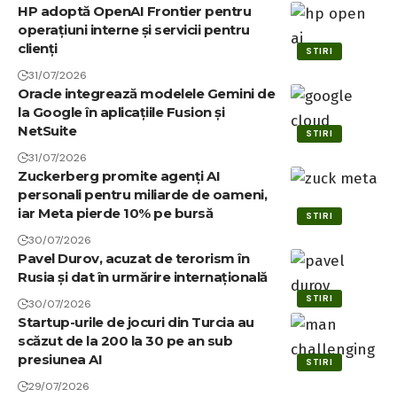
HP adoptă OpenAI Frontier pentru
operațiuni interne și servicii pentru
clienți
STIRI
31/07/2026
Oracle integrează modelele Gemini de
la Google în aplicațiile Fusion și
NetSuite
STIRI
31/07/2026
Zuckerberg promite agenți AI
personali pentru miliarde de oameni,
iar Meta pierde 10% pe bursă
STIRI
30/07/2026
Pavel Durov, acuzat de terorism în
Rusia și dat în urmărire internațională
STIRI
30/07/2026
Startup-urile de jocuri din Turcia au
scăzut de la 200 la 30 pe an sub
presiunea AI
STIRI
29/07/2026