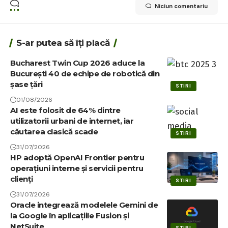
Niciun comentariu
S-ar putea să îți placă
Bucharest Twin Cup 2026 aduce la
București 40 de echipe de robotică din
șase țări
STIRI
01/08/2026
AI este folosit de 64% dintre
utilizatorii urbani de internet, iar
căutarea clasică scade
STIRI
31/07/2026
HP adoptă OpenAI Frontier pentru
operațiuni interne și servicii pentru
clienți
STIRI
31/07/2026
Oracle integrează modelele Gemini de
la Google în aplicațiile Fusion și
NetSuite
STIRI