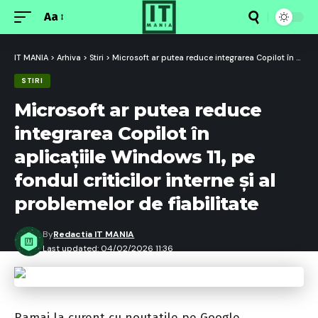
Aa
Font
Resizer
IT MANIA
>
Arhiva
>
Stiri
>
Microsoft ar putea reduce integrarea Copilot în aplicațiile Windows 11, pe fondul criticilor interne și al problemelor de fiabilitate
STIRI
Microsoft ar putea reduce
integrarea Copilot în
aplicațiile Windows 11, pe
fondul criticilor interne și al
problemelor de fiabilitate
By
Redactia IT MANIA
Last updated: 04/02/2026 11:36
Ramai la curent cu noutatile pe Google