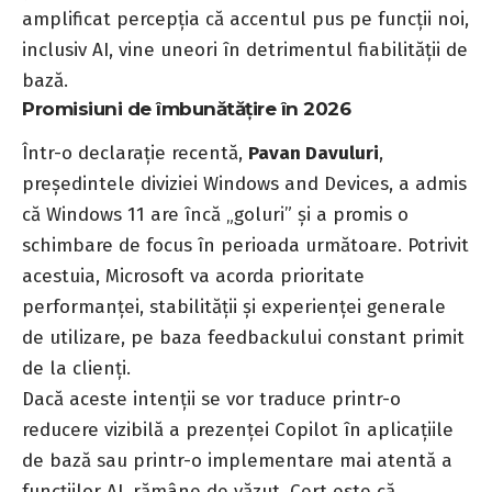
amplificat percepția că accentul pus pe funcții noi,
inclusiv AI, vine uneori în detrimentul fiabilității de
bază.
Promisiuni de îmbunătățire în 2026
Într-o declarație recentă,
Pavan Davuluri
,
președintele diviziei Windows and Devices, a admis
că Windows 11 are încă „goluri” și a promis o
schimbare de focus în perioada următoare. Potrivit
acestuia, Microsoft va acorda prioritate
performanței, stabilității și experienței generale
de utilizare, pe baza feedbackului constant primit
de la clienți.
Dacă aceste intenții se vor traduce printr-o
reducere vizibilă a prezenței Copilot în aplicațiile
de bază sau printr-o implementare mai atentă a
funcțiilor AI, rămâne de văzut. Cert este că