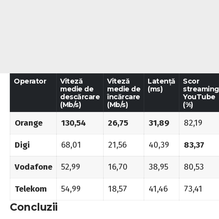
Operator
Viteză
Viteză
Latență
Scor
medie de
medie de
(ms)
streaming
descărcare
încărcare
YouTube
(Mb/s)
(Mb/s)
(%)
Orange
130,54
26,75
31,89
82,19
Digi
68,01
21,56
40,39
83,37
Vodafone
52,99
16,70
38,95
80,53
Telekom
54,99
18,57
41,46
73,41
Concluzii