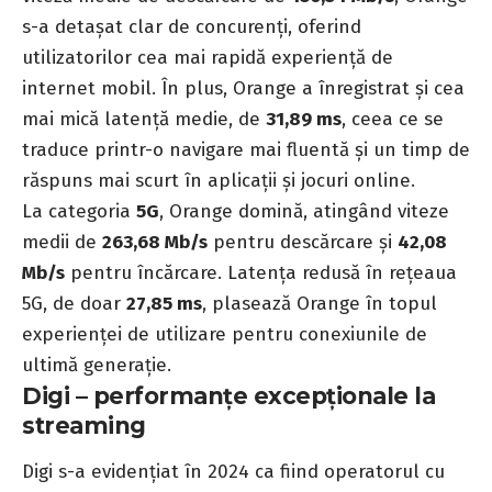
s-a detașat clar de concurenți, oferind
utilizatorilor cea mai rapidă experiență de
internet mobil. În plus, Orange a înregistrat și cea
mai mică latență medie, de
31,89 ms
, ceea ce se
traduce printr-o navigare mai fluentă și un timp de
răspuns mai scurt în aplicații și jocuri online.
La categoria
5G
, Orange domină, atingând viteze
medii de
263,68 Mb/s
pentru descărcare și
42,08
Mb/s
pentru încărcare. Latența redusă în rețeaua
5G, de doar
27,85 ms
, plasează Orange în topul
experienței de utilizare pentru conexiunile de
ultimă generație.
Digi – performanțe excepționale la
streaming
Digi s-a evidențiat în 2024 ca fiind operatorul cu