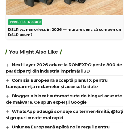
PRIN OBIECTIVUL MEU
DSLR vs. mirrorless în 2026 — mai are sens să cumperi un
DSLR acum?
You Might Also Like
Next Layer 2026 aduce la ROMEXPO peste 800 de
participanți din industria imprimării 3D
Comisia Europeană acceptă planul X pentru
transparența reclamelor și accesul la date
Blogger a blocat automat sute de bloguri acuzate
de malware. Ce spun experții Google
WhatsApp adaugă sondaje cu termen-limită, @toți
și grupuri create mai rapid
Uniunea Europeană aplică noile reguli pentru