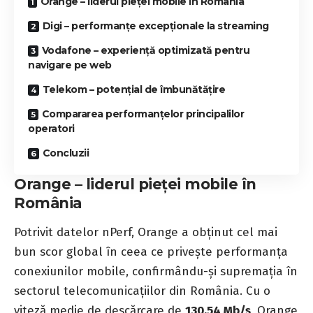
Orange – liderul pieței mobile în România
Digi – performanțe excepționale la streaming
Vodafone – experiență optimizată pentru
navigare pe web
Telekom – potențial de îmbunătățire
Compararea performanțelor principalilor
operatori
Concluzii
Orange – liderul pieței mobile în
România
Potrivit datelor nPerf, Orange a obținut cel mai
bun scor global în ceea ce privește performanța
conexiunilor mobile, confirmându-și supremația în
sectorul telecomunicațiilor din România. Cu o
viteză medie de descărcare de
130,54 Mb/s
, Orange