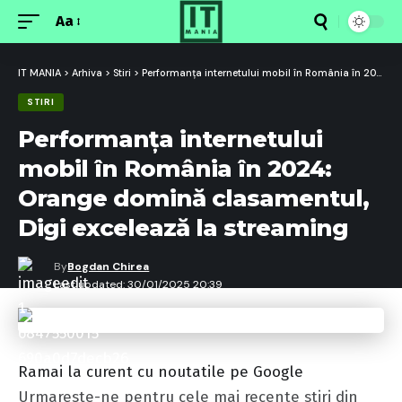
Aa
Font
Resizer
IT MANIA
>
Arhiva
>
Stiri
>
Performanța internetului mobil în România în 2024: Orange domină clasamentul, Digi excelează la streaming
STIRI
Performanța internetului
mobil în România în 2024:
Orange domină clasamentul,
Digi excelează la streaming
By
Bogdan Chirea
Last updated: 30/01/2025 20:39
Ramai la curent cu noutatile pe Google
Urmareste-ne pentru cele mai recente stiri din