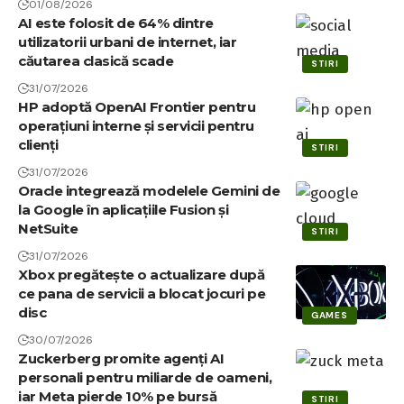
01/08/2026
AI este folosit de 64% dintre
utilizatorii urbani de internet, iar
căutarea clasică scade
STIRI
31/07/2026
HP adoptă OpenAI Frontier pentru
operațiuni interne și servicii pentru
clienți
STIRI
31/07/2026
Oracle integrează modelele Gemini de
la Google în aplicațiile Fusion și
NetSuite
STIRI
31/07/2026
Xbox pregătește o actualizare după
ce pana de servicii a blocat jocuri pe
disc
GAMES
30/07/2026
Zuckerberg promite agenți AI
personali pentru miliarde de oameni,
iar Meta pierde 10% pe bursă
STIRI