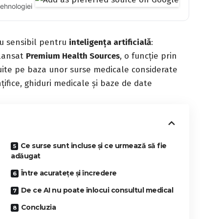
tehnologiei
iu sensibil pentru
inteligența artificială
:
 lansat
Premium Health Sources
, o funcție prin
ruite pe baza unor surse medicale considerate
nțifice, ghiduri medicale și baze de date
Ce surse sunt incluse și ce urmează să fie
adăugat
Între acuratețe și încredere
De ce AI nu poate înlocui consultul medical
Concluzia