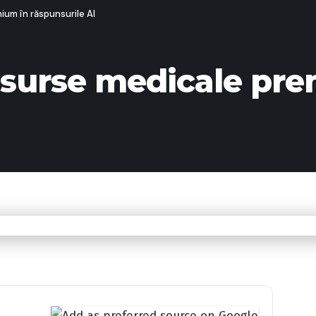
ium în răspunsurile AI
 surse medicale pr