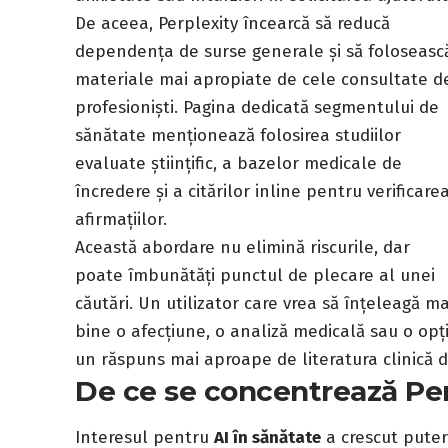
De aceea, Perplexity încearcă să reducă
dependența de surse generale și să foloseasc
materiale mai apropiate de cele consultate d
profesioniști. Pagina dedicată segmentului de
sănătate menționează folosirea studiilor
evaluate științific, a bazelor medicale de
încredere și a citărilor inline pentru verificare
afirmațiilor.
Această abordare nu elimină riscurile, dar
poate îmbunătăți punctul de plecare al unei
căutări. Un utilizator care vrea să înțeleagă ma
bine o afecțiune, o analiză medicală sau o opț
un răspuns mai aproape de literatura clinică 
De ce se concentrează Per
Interesul pentru
AI în sănătate
a crescut putern