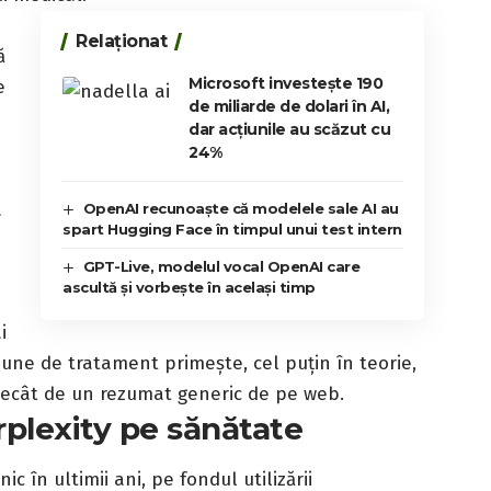
Relaționat
ă
Microsoft investește 190
e
de miliarde de dolari în AI,
dar acțiunile au scăzut cu
24%
a
OpenAI recunoaște că modelele sale AI au
spart Hugging Face în timpul unui test intern
GPT-Live, modelul vocal OpenAI care
ascultă și vorbește în același timp
i
iune de tratament primește, cel puțin în teorie,
decât de un rezumat generic de pe web.
plexity pe sănătate
ic în ultimii ani, pe fondul utilizării