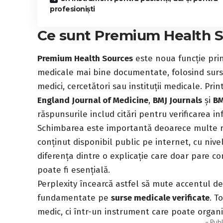
profesioniști
Ce sunt Premium Health 
Premium Health Sources
este noua funcție prin
medicale mai bine documentate, folosind surse
medici, cercetători sau instituții medicale. P
England Journal of Medicine
,
BMJ Journals
și
BM
răspunsurile includ citări pentru verificarea inf
Schimbarea este importantă deoarece multe r
conținut disponibil public pe internet, cu nivelu
diferența dintre o explicație care doar pare co
poate fi esențială.
Perplexity încearcă astfel să mute accentul de
fundamentate pe
surse medicale verificate
. T
medic, ci într-un instrument care poate organiz
- Publ