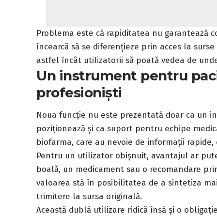
Problema este că rapiditatea nu garantează co
încearcă să se diferențieze prin acces la surse
astfel încât utilizatorii să poată vedea de unde
Un instrument pentru pacie
profesioniști
Noua funcție nu este prezentată doar ca un in
poziționează și ca suport pentru echipe medica
biofarma, care au nevoie de informații rapide, 
Pentru un utilizator obișnuit, avantajul ar put
boală, un medicament sau o recomandare primi
valoarea stă în posibilitatea de a sintetiza ma
trimitere la sursa originală.
Această dublă utilizare ridică însă și o obligaț