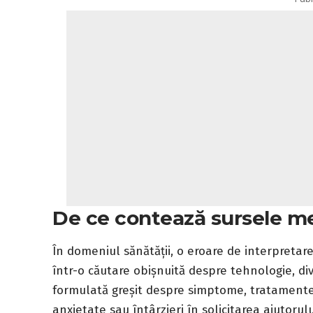
De ce contează sursele me
În domeniul sănătății, o eroare de interpreta
într-o căutare obișnuită despre tehnologie, d
formulată greșit despre simptome, tratament
anxietate sau întârzieri în solicitarea ajutorul