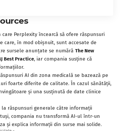
Sources
 care Perplexity încearcă să ofere răspunsuri
 care, în mod obișnuit, sunt accesate de
rintre sursele anunțate se numără
The New
J Best Practice
, iar compania susține că
ormațiilor.
ăspunsuri AI din zona medicală se bazează pe
ri foarte diferite de calitate. În cazul sănătății,
nvingătoare și una susținută de date clinice
 la răspunsuri generale către informații
otuși, compania nu transformă AI-ul într-un
a și explica informații din surse mai solide.
icitate -