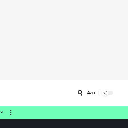
Aa
Font
Resizer