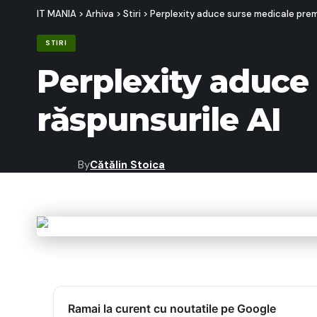
IT MANIA
>
Arhiva
>
Stiri
>
Perplexity aduce surse medicale prem
STIRI
Perplexity aduce
răspunsurile AI
By
Cătălin Stoica
Last updated: 13/05/2026 09:01
Ramai la curent cu noutatile pe Google