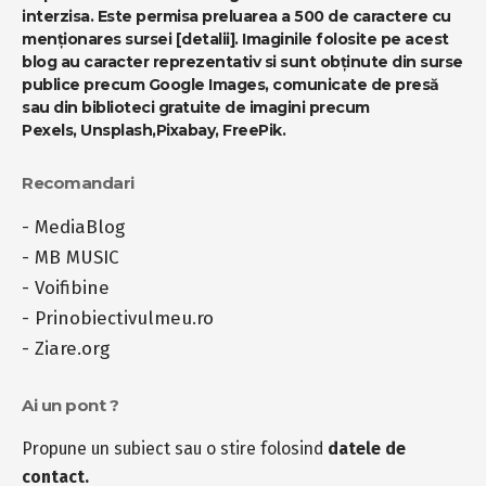
interzisa. Este permisa preluarea a 500 de caractere cu
menționares sursei
[detalii]
. Imaginile folosite pe acest
blog au caracter reprezentativ si sunt obținute din surse
publice precum Google Images, comunicate de presă
sau din biblioteci gratuite de imagini precum
Pexels
,
Unsplash
,
Pixabay
,
FreePik
.
Recomandari
-
MediaBlog
-
MB MUSIC
-
Voifibine
-
Prinobiectivulmeu.ro
-
Ziare.org
Ai un pont ?
Propune un subiect sau o stire folosind
datele de
contact.