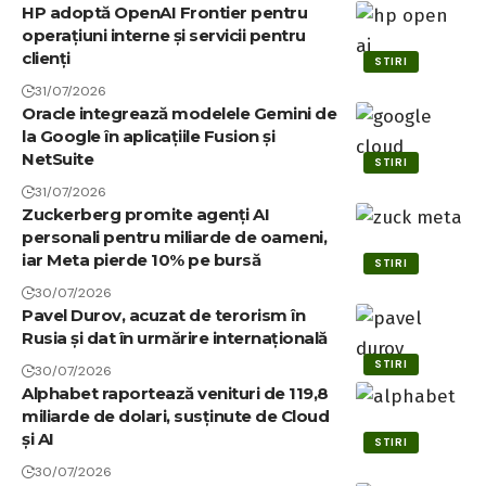
HP adoptă OpenAI Frontier pentru
operațiuni interne și servicii pentru
clienți
STIRI
31/07/2026
Oracle integrează modelele Gemini de
la Google în aplicațiile Fusion și
NetSuite
STIRI
31/07/2026
Zuckerberg promite agenți AI
personali pentru miliarde de oameni,
iar Meta pierde 10% pe bursă
STIRI
30/07/2026
Pavel Durov, acuzat de terorism în
Rusia și dat în urmărire internațională
STIRI
30/07/2026
Alphabet raportează venituri de 119,8
miliarde de dolari, susținute de Cloud
și AI
STIRI
30/07/2026