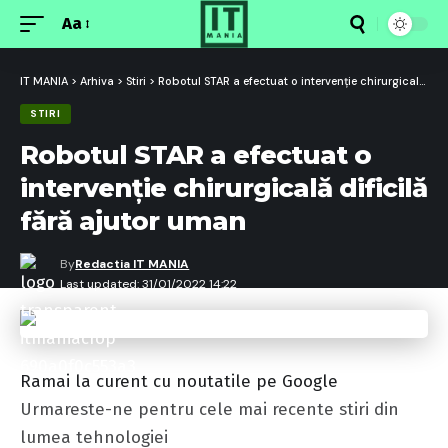
Aa
Font
Resizer
IT MANIA
>
Arhiva
>
Stiri
>
Robotul STAR a efectuat o intervenție chirurgicală dificilă fără ajutor uman
STIRI
Robotul STAR a efectuat o
intervenție chirurgicală dificilă
fără ajutor uman
By
Redactia IT MANIA
Last updated: 31/01/2022 14:22
Ramai la curent cu noutatile pe Google
Urmareste-ne pentru cele mai recente stiri din
lumea tehnologiei