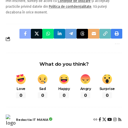
Prin înscriere, sunteți de acord cu
Condițiile de utilizare
și acceptați
practicile privind datele din
Politica de confidențialitate
. Vă puteți
dezabona în orice moment.
What do you think?
Love
Sad
Happy
Angry
Surprise
0
0
0
0
0
Redactia IT MANIA