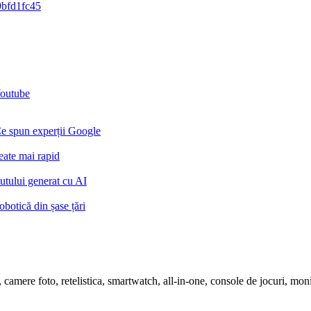
Youtube
Ce spun experții Google
eate mai rapid
utului generat cu AI
botică din șase țări
ete, camere foto, retelistica, smartwatch, all-in-one, console de jocuri, m