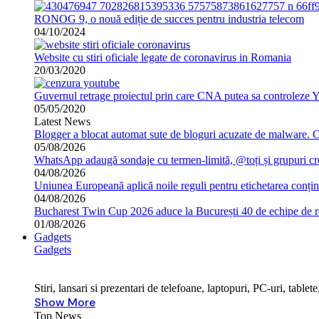
RONOG 9, o nouă ediție de succes pentru industria telecom
04/10/2024
Website cu stiri oficiale legate de coronavirus in Romania
20/03/2020
Guvernul retrage proiectul prin care CNA putea sa controleze 
05/05/2020
Latest News
Blogger a blocat automat sute de bloguri acuzate de malware. 
05/08/2026
WhatsApp adaugă sondaje cu termen-limită, @toți și grupuri cr
04/08/2026
Uniunea Europeană aplică noile reguli pentru etichetarea conțin
04/08/2026
Bucharest Twin Cup 2026 aduce la București 40 de echipe de ro
01/08/2026
Gadgets
Gadgets
Stiri, lansari si prezentari de telefoane, laptopuri, PC-uri, tabl
Show More
Top News