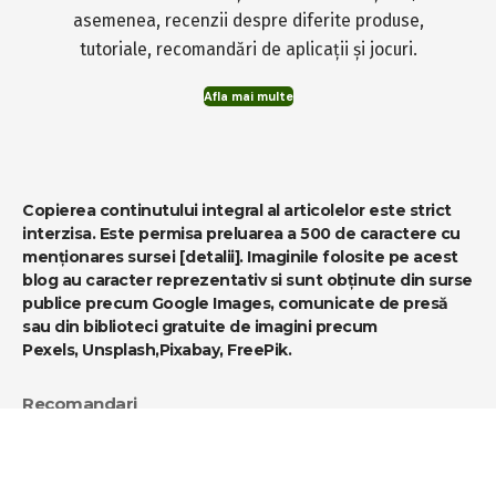
asemenea, recenzii despre diferite produse,
tutoriale, recomandări de aplicații și jocuri.
Afla mai multe
Copierea continutului integral al articolelor este strict
interzisa. Este permisa preluarea a 500 de caractere cu
menționares sursei
[detalii]
. Imaginile folosite pe acest
blog au caracter reprezentativ si sunt obținute din surse
publice precum Google Images, comunicate de presă
sau din biblioteci gratuite de imagini precum
Pexels
,
Unsplash
,
Pixabay
,
FreePik
.
Recomandari
-
MediaBlog
-
MB MUSIC