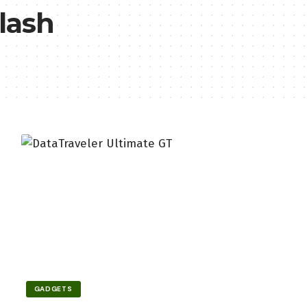
lash
GADGETS