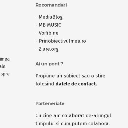
Recomandari
-
MediaBlog
-
MB MUSIC
-
Voifibine
-
Prinobiectivulmeu.ro
-
Ziare.org
lumea
Ai un pont ?
ale
espre
Propune un subiect sau o stire
folosind
datele de contact.
Parteneriate
Cu cine am colaborat de-alungul
timpului si cum putem colabora.