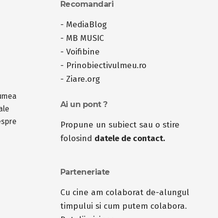
Recomandari
-
MediaBlog
-
MB MUSIC
-
Voifibine
-
Prinobiectivulmeu.ro
-
Ziare.org
lumea
Ai un pont ?
ale
espre
Propune un subiect sau o stire
folosind
datele de contact.
Parteneriate
Cu cine am colaborat de-alungul
timpului si cum putem colabora.