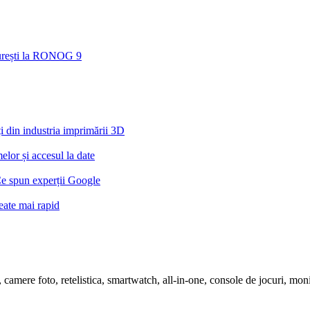
ucurești la RONOG 9
din industria imprimării 3D
lor și accesul la date
Ce spun experții Google
eate mai rapid
ete, camere foto, retelistica, smartwatch, all-in-one, console de jocuri, m