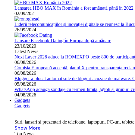
Lansarea HBO MAX în România a fost amânată până în 2022
02/09/2021
Liderii telecomunicațiilor și inovației digitale se reunesc la B
26/09/2024
Lansare Facebook Dating în Europa după amânare
23/10/2020
Latest News
Next Layer 2026 aduce la ROMEXPO peste 800 de participanți 
06/08/2026
Comisia Europeană acceptă planul X pentru transparența reclame
06/08/2026
Blogger a blocat automat sute de bloguri acuzate de malware. 
05/08/2026
WhatsApp adaugă sondaje cu termen-limită, @toți și grupuri cr
04/08/2026
Gadgets
Gadgets
Stiri, lansari si prezentari de telefoane, laptopuri, PC-uri, tabl
Show More
Top News