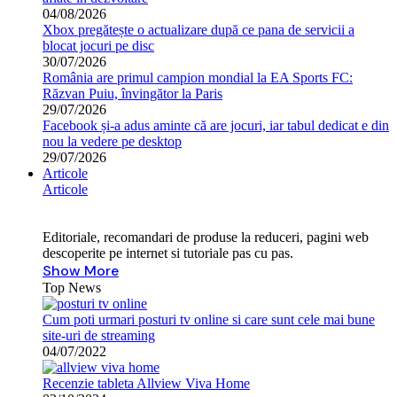
04/08/2026
Xbox pregătește o actualizare după ce pana de servicii a
blocat jocuri pe disc
30/07/2026
România are primul campion mondial la EA Sports FC:
Răzvan Puiu, învingător la Paris
29/07/2026
Facebook și-a adus aminte că are jocuri, iar tabul dedicat e din
nou la vedere pe desktop
29/07/2026
Articole
Articole
Editoriale, recomandari de produse la reduceri, pagini web
descoperite pe internet si tutoriale pas cu pas.
Show More
Top News
Cum poti urmari posturi tv online si care sunt cele mai bune
site-uri de streaming
04/07/2022
Recenzie tableta Allview Viva Home