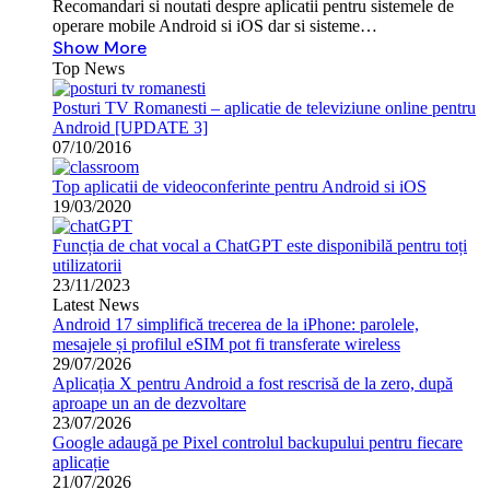
Recomandari si noutati despre aplicatii pentru sistemele de
operare mobile Android si iOS dar si sisteme…
Show More
Top News
Posturi TV Romanesti – aplicatie de televiziune online pentru
Android [UPDATE 3]
07/10/2016
Top aplicatii de videoconferinte pentru Android si iOS
19/03/2020
Funcția de chat vocal a ChatGPT este disponibilă pentru toți
utilizatorii
23/11/2023
Latest News
Android 17 simplifică trecerea de la iPhone: parolele,
mesajele și profilul eSIM pot fi transferate wireless
29/07/2026
Aplicația X pentru Android a fost rescrisă de la zero, după
aproape un an de dezvoltare
23/07/2026
Google adaugă pe Pixel controlul backupului pentru fiecare
aplicație
21/07/2026