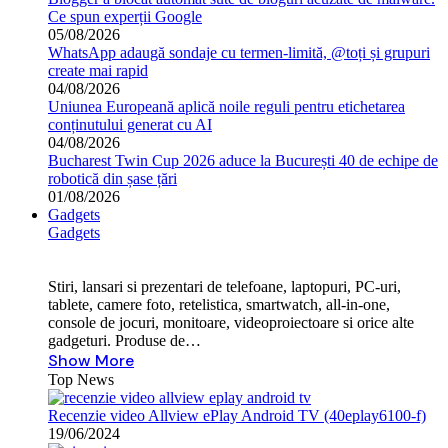
Ce spun experții Google
05/08/2026
WhatsApp adaugă sondaje cu termen-limită, @toți și grupuri
create mai rapid
04/08/2026
Uniunea Europeană aplică noile reguli pentru etichetarea
conținutului generat cu AI
04/08/2026
Bucharest Twin Cup 2026 aduce la București 40 de echipe de
robotică din șase țări
01/08/2026
Gadgets
Gadgets
Stiri, lansari si prezentari de telefoane, laptopuri, PC-uri,
tablete, camere foto, retelistica, smartwatch, all-in-one,
console de jocuri, monitoare, videoproiectoare si orice alte
gadgeturi. Produse de…
Show More
Top News
Recenzie video Allview ePlay Android TV (40eplay6100-f)
19/06/2024