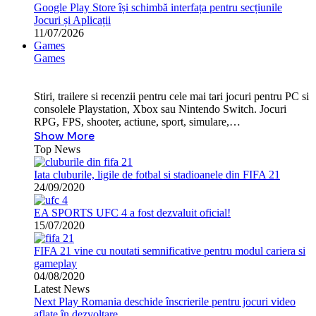
Google Play Store își schimbă interfața pentru secțiunile
Jocuri și Aplicații
11/07/2026
Games
Games
Stiri, trailere si recenzii pentru cele mai tari jocuri pentru PC si
consolele Playstation, Xbox sau Nintendo Switch. Jocuri
RPG, FPS, shooter, actiune, sport, simulare,…
Show More
Top News
Iata cluburile, ligile de fotbal si stadioanele din FIFA 21
24/09/2020
EA SPORTS UFC 4 a fost dezvaluit oficial!
15/07/2020
FIFA 21 vine cu noutati semnificative pentru modul cariera si
gameplay
04/08/2020
Latest News
Next Play Romania deschide înscrierile pentru jocuri video
aflate în dezvoltare