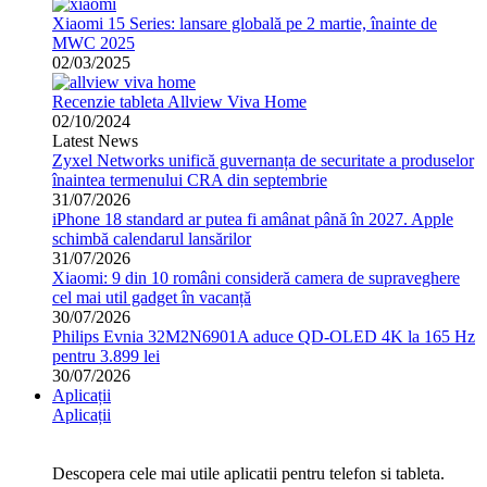
Xiaomi 15 Series: lansare globală pe 2 martie, înainte de
MWC 2025
02/03/2025
Recenzie tableta Allview Viva Home
02/10/2024
Latest News
Zyxel Networks unifică guvernanța de securitate a produselor
înaintea termenului CRA din septembrie
31/07/2026
iPhone 18 standard ar putea fi amânat până în 2027. Apple
schimbă calendarul lansărilor
31/07/2026
Xiaomi: 9 din 10 români consideră camera de supraveghere
cel mai util gadget în vacanță
30/07/2026
Philips Evnia 32M2N6901A aduce QD-OLED 4K la 165 Hz
pentru 3.899 lei
30/07/2026
Aplicații
Aplicații
Descopera cele mai utile aplicatii pentru telefon si tableta.