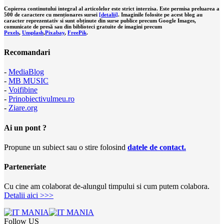
Copierea continutului integral al articolelor este strict interzisa. Este permisa preluarea a
500 de caractere cu menționares sursei
[detalii]
. Imaginile folosite pe acest blog au
caracter reprezentativ si sunt obținute din surse publice precum Google Images,
comunicate de presă sau din biblioteci gratuite de imagini precum
Pexels
,
Unsplash
,
Pixabay
,
FreePik
.
Recomandari
-
MediaBlog
-
MB MUSIC
-
Voifibine
-
Prinobiectivulmeu.ro
-
Ziare.org
Ai un pont ?
Propune un subiect sau o stire folosind
datele de contact.
Parteneriate
Cu cine am colaborat de-alungul timpului si cum putem colabora.
Detalii aici >>>
Follow US