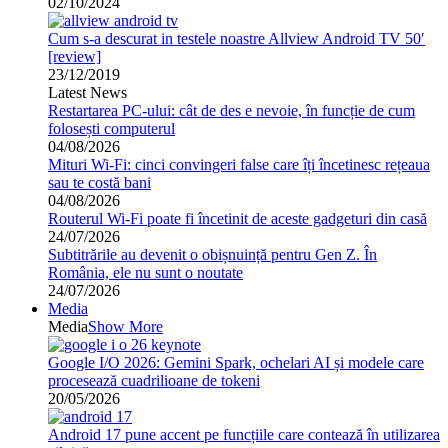
02/10/2024
Cum s-a descurat in testele noastre Allview Android TV 50′
[review]
23/12/2019
Latest News
Restartarea PC-ului: cât de des e nevoie, în funcție de cum
folosești computerul
04/08/2026
Mituri Wi-Fi: cinci convingeri false care îți încetinesc rețeaua
sau te costă bani
04/08/2026
Routerul Wi-Fi poate fi încetinit de aceste gadgeturi din casă
24/07/2026
Subtitrările au devenit o obișnuință pentru Gen Z. În
România, ele nu sunt o noutate
24/07/2026
Media
Media
Show More
Google I/O 2026: Gemini Spark, ochelari AI și modele care
procesează cuadrilioane de tokeni
20/05/2026
Android 17 pune accent pe funcțiile care contează în utilizarea