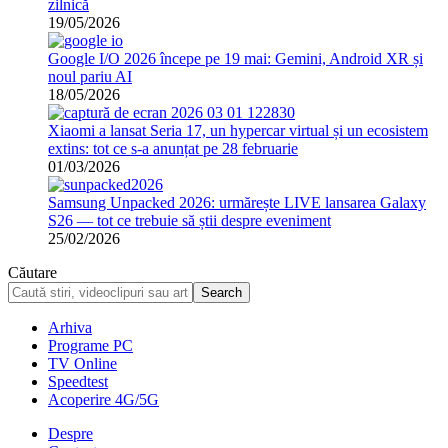
zilnică
19/05/2026
Google I/O 2026 începe pe 19 mai: Gemini, Android XR și
noul pariu AI
18/05/2026
Xiaomi a lansat Seria 17, un hypercar virtual și un ecosistem
extins: tot ce s-a anunțat pe 28 februarie
01/03/2026
Samsung Unpacked 2026: urmărește LIVE lansarea Galaxy
S26 — tot ce trebuie să știi despre eveniment
25/02/2026
Căutare
Arhiva
Programe PC
TV Online
Speedtest
Acoperire 4G/5G
Despre