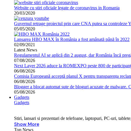
Website cu stiri oficiale legate de coronavirus in Romania
20/03/2020
Guvernul retrage proiectul prin care CNA putea sa controleze 
05/05/2020
Lansarea HBO MAX în România a fost amânată până în 2022
02/09/2021
Latest News
Regulamentul AI se aplică din 2 august, dar România încă pregă
07/08/2026
Next Layer 2026 aduce la ROMEXPO peste 800 de participanți 
06/08/2026
Comisia Europeană acceptă planul X pentru transparența reclame
06/08/2026
Blogger a blocat automat sute de bloguri acuzate de malware. 
05/08/2026
Gadgets
Gadgets
Stiri, lansari si prezentari de telefoane, laptopuri, PC-uri, tabl
Show More
Top News