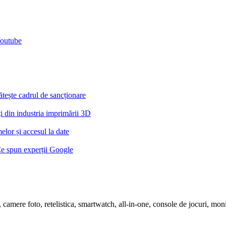
Youtube
tește cadrul de sancționare
din industria imprimării 3D
lor și accesul la date
Ce spun experții Google
ete, camere foto, retelistica, smartwatch, all-in-one, console de jocuri, m