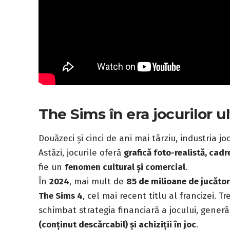
The Sims în era jocurilor ul
Douăzeci și cinci de ani mai târziu, industria j
Astăzi, jocurile oferă
grafică foto-realistă, cadr
fie un
fenomen cultural și comercial
.
În
2024
, mai mult de
85 de milioane de jucător
The Sims 4
, cel mai recent titlu al francizei. T
schimbat strategia financiară a jocului, gener
(conținut descărcabil) și achiziții în joc
.