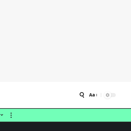
Aa
Font
Resizer