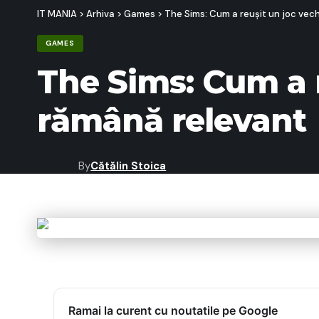
IT MANIA
>
Arhiva
>
Games
>
The Sims: Cum a reușit un joc vech
GAMES
The Sims: Cum a r
rămână relevant
By
Cătălin Stoica
Last updated: 06/02/2025 20:28
Ramai la curent cu noutatile pe Google