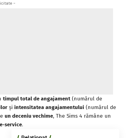
icitate -
in
timpul total de angajament
(numărul de
ilor
și
intensitatea angajamentului
(numărul de
te
un deceniu vechime
, The Sims 4 rămâne un
ve-service
.
Relaționat