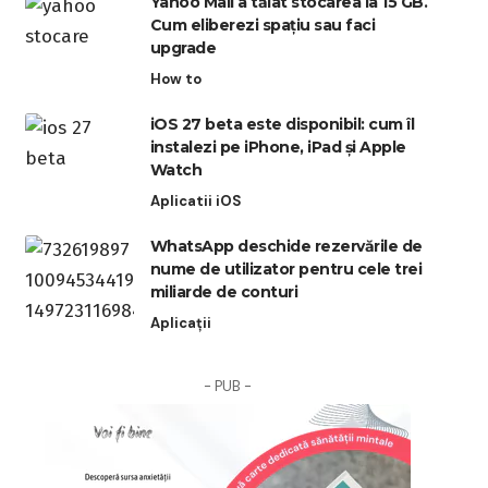
Yahoo Mail a tăiat stocarea la 15 GB.
Cum eliberezi spațiu sau faci
upgrade
How to
iOS 27 beta este disponibil: cum îl
instalezi pe iPhone, iPad și Apple
Watch
Aplicatii iOS
WhatsApp deschide rezervările de
nume de utilizator pentru cele trei
miliarde de conturi
Aplicații
- PUB -