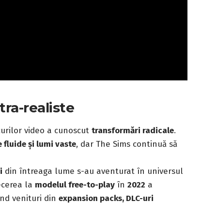
tra-realiste
ocurilor video a cunoscut
transformări radicale
.
e fluide și lumi vaste
, dar The Sims continuă să
i
din întreaga lume s-au aventurat în universul
recerea la
modelul free-to-play
în
2022
a
ând venituri din
expansion packs, DLC-uri