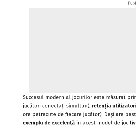
- Publ
Succesul modern al jocurilor este măsurat pr
jucători conectați simultan),
retenția utilizator
ore petrecute de fiecare jucător). Deși are pes
exemplu de excelență
în acest model de joc
li