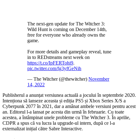
The next-gen update for The Witcher 3:
Wild Hunt is coming on December 14th,
free for everyone who already owns the
game.
For more details and gameplay reveal, tune
in to REDstreams next week on
https://t.co/IpFERTohi9
.
pic.twitter.com/fg3yfGeNih
— The Witcher (@thewitcher)
November
14, 2022
Publisherul a anunțat versiunea actuală a jocului în septembrie 2020.
Intenționa să lanseze aceasta și ediția PS5 și Xbox Series X/S a
Cyberpunk 2077 în 2021, dar a amânat ambele versiuni pentru acest
an. Editorul l-a lansat pe acesta din urmă în februarie. Cu toate
acestea, a întâmpinat unele probleme cu The Witcher 3. În aprilie,
CDPR a spus că va lucra la upgrade-ul intern, după ce l-a
externalizat inițial către Sabre Interactive.