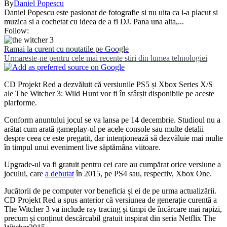
By
Daniel Popescu
Daniel Popescu este pasionat de fotografie si nu uita ca i-a placut si
muzica si a cochetat cu ideea de a fi DJ. Pana una alta,...
Follow:
Ramai la curent cu noutatile pe Google
Urmareste-ne pentru cele mai recente stiri din lumea tehnologiei
CD Projekt Red a dezvăluit că versiunile PS5 și Xbox Series X/S
ale The Witcher 3: Wild Hunt vor fi în sfârșit disponibile pe aceste
plarforme.
Conform anuntului jocul se va lansa pe 14 decembrie. Studioul nu a
arătat cum arată gameplay-ul pe acele console sau multe detalii
despre ceea ce este pregatit, dar intenționează să dezvăluie mai multe
în timpul unui eveniment live săptămâna viitoare.
Upgrade-ul va fi gratuit pentru cei care au cumpărat orice versiune a
jocului, care
a debutat
în 2015, pe PS4 sau, respectiv, Xbox One.
Jucătorii de pe computer vor beneficia și ei de pe urma actualizării.
CD Projekt Red a spus anterior că versiunea de generație curentă a
The Witcher 3 va include ray tracing și timpi de încărcare mai rapizi,
precum și conținut descărcabil gratuit inspirat din seria Netflix The