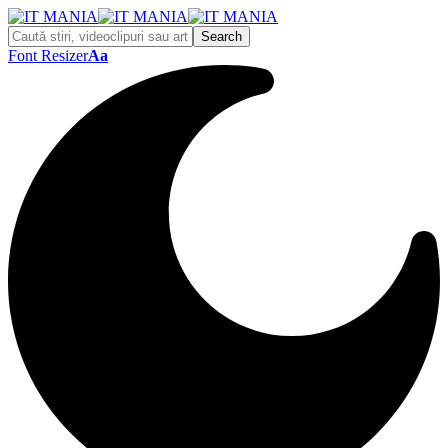
Font Resizer
Aa