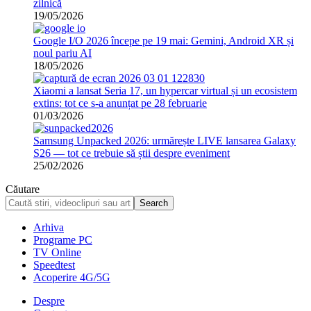
zilnică
19/05/2026
Google I/O 2026 începe pe 19 mai: Gemini, Android XR și
noul pariu AI
18/05/2026
Xiaomi a lansat Seria 17, un hypercar virtual și un ecosistem
extins: tot ce s-a anunțat pe 28 februarie
01/03/2026
Samsung Unpacked 2026: urmărește LIVE lansarea Galaxy
S26 — tot ce trebuie să știi despre eveniment
25/02/2026
Căutare
Arhiva
Programe PC
TV Online
Speedtest
Acoperire 4G/5G
Despre