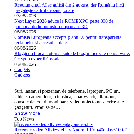
Regulamentul AI se aplică din 2 august, dar România încă
pregătește cadrul de sancționare
07/08/2026
Next Layer 2026 aduce la ROMEXPO peste 800 de
participanți din industria imprimării 3D
06/08/2026
Comisia Europeană acceptă planul X pentru transparența
reclamelor și accesul la date
06/08/2026
Blogger a blocat automat sute de bloguri acuzate de malware.
Ce spun experții Google
05/08/2026
Gadgets
Gadgets
Stiri, lansari si prezentari de telefoane, laptopuri, PC-uri,
tablete, camere foto, retelistica, smartwatch, all-in-one,
console de jocuri, monitoare, videoproiectoare si orice alte
gadgeturi. Produse de…
Show More
Top News
Recenzie video Allview ePlay Android TV (40eplay6100-f)