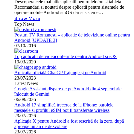
Descopera cele mai utile aplicatii pentru telefon si tableta.
Recomandari si noutati despre aplicatii pentru sistemele de
operare mobile Android si iOS dar si sisteme…
Show More
Top News
Posturi TV Romanesti – aplicatie de televiziune online pentru
Android [UPDATE 3]
07/10/2016
Top aplicatii de videoconferinte pentru Android si iOS
19/03/2020
Aplicația oficială ChatGPT ajunge și pe Android
23/07/2023
Latest News
Google Assistant dispare de pe Android din 4 septembrie,
înlocuit de Gemini
06/08/2026
Android 17 simplifică trecerea de la iPhone: parolele,
mesajele și profilul eSIM pot fi transferate wireless
29/07/2026
Aplicația X pentru Android a fost rescrisă de la zero, după
aproape un an de dezvoltare
23/07/2026