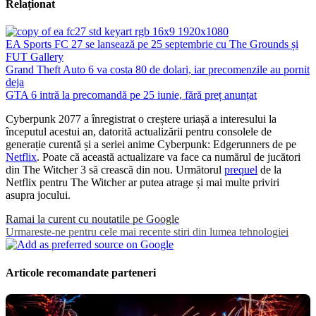
Relaționat
EA Sports FC 27 se lansează pe 25 septembrie cu The Grounds și
FUT Gallery
Grand Theft Auto 6 va costa 80 de dolari, iar precomenzile au pornit
deja
GTA 6 intră la precomandă pe 25 iunie, fără preț anunțat
Cyberpunk 2077 a înregistrat o creștere uriașă a interesului la
începutul acestui an, datorită actualizării pentru consolele de
generație curentă și a seriei anime Cyberpunk: Edgerunners de pe
Netflix
. Poate că această actualizare va face ca numărul de jucători
din The Witcher 3 să crească din nou. Următorul
prequel
de la
Netflix pentru The Witcher ar putea atrage și mai multe priviri
asupra jocului.
Ramai la curent cu noutatile pe Google
Urmareste-ne pentru cele mai recente stiri din lumea tehnologiei
Articole recomandate parteneri