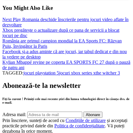
You Might Also Like
Next Play Romania deschide înscrierile pentru jocuri video aflate în
dezvoltare
Xbox pregătește o actualizare după ce pana de servicii a blocat
jocuri pe disc
România are primul campion mondial la EA Sports FC: Răzvan
Puiu, învingător la Paris
Facebook și-a adus aminte că are jocuri, iar tabul dedicat e din nou
la vedere pe desktop
Kylian Mbappé revine pe coperta EA SPORTS FC 27 după o pauză
de patru ani
TAGGED:
jocuri playstation 5
jocuri xbox series x
the witcher 3
Abonează-te la newsletter
Fiți la curent ! Primiți cele mai recente știri din lumea tehnologiei direct în căsuța dvs. de
e-mail.
Adresa mail:
Prin înscriere, sunteți de acord cu
Condițiile de utilizare
și acceptați
practicile privind datele din
Politica de confidențialitate
. Vă puteți
dezabona în orice moment.