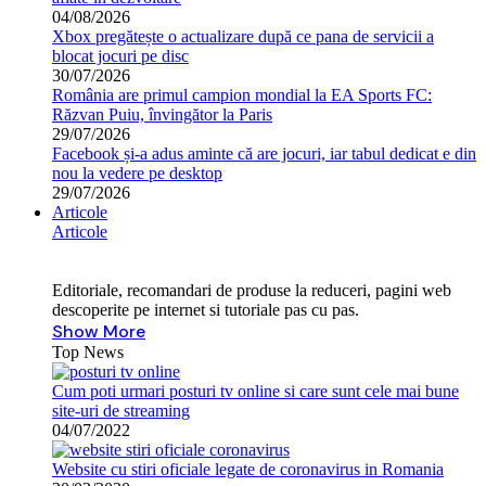
04/08/2026
Xbox pregătește o actualizare după ce pana de servicii a
blocat jocuri pe disc
30/07/2026
România are primul campion mondial la EA Sports FC:
Răzvan Puiu, învingător la Paris
29/07/2026
Facebook și-a adus aminte că are jocuri, iar tabul dedicat e din
nou la vedere pe desktop
29/07/2026
Articole
Articole
Editoriale, recomandari de produse la reduceri, pagini web
descoperite pe internet si tutoriale pas cu pas.
Show More
Top News
Cum poti urmari posturi tv online si care sunt cele mai bune
site-uri de streaming
04/07/2022
Website cu stiri oficiale legate de coronavirus in Romania