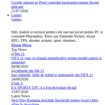
Google adaugă pe Pixel controlul backupului pentru fiecare
aplicație
21/07/2026
Games
Games
Stiri, trailere si recenzii pentru cele mai tari jocuri pentru PC si
consolele Playstation, Xbox sau Nintendo Switch. Jocuri
RPG, FPS, shooter, actiune, sport, simulare,…
Show More
Top News
FIFA 21 vine cu noutati semnificative pentru modul cariera si
gameplay
04/08/2020
Iata cluburile, ligile de fotbal si stadioanele din FIFA 21
24/09/2020
EA SPORTS UFC 4 a fost dezvaluit oficial!
15/07/2020
Latest News
Next Play Romania deschide înscrierile pentru jocuri video
aflate în dezvoltare