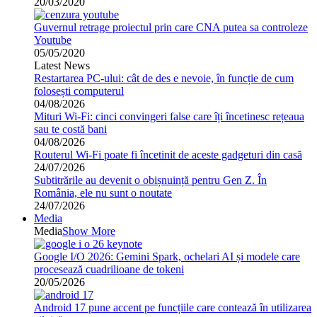
20/03/2020
Guvernul retrage proiectul prin care CNA putea sa controleze
Youtube
05/05/2020
Latest News
Restartarea PC-ului: cât de des e nevoie, în funcție de cum
folosești computerul
04/08/2026
Mituri Wi-Fi: cinci convingeri false care îți încetinesc rețeaua
sau te costă bani
04/08/2026
Routerul Wi-Fi poate fi încetinit de aceste gadgeturi din casă
24/07/2026
Subtitrările au devenit o obișnuință pentru Gen Z. În
România, ele nu sunt o noutate
24/07/2026
Media
Media
Show More
Google I/O 2026: Gemini Spark, ochelari AI și modele care
procesează cuadrilioane de tokeni
20/05/2026
Android 17 pune accent pe funcțiile care contează în utilizarea