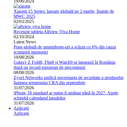
19/06/2024
Xiaomi 15 Series: lansare globală pe 2 martie, înainte de
MWC 2025
02/03/2025
Recenzie tableta Allview Viva Home
02/10/2024
Latest News
Piața globală de smartphone-uri a scăzut cu 6% din cauza
scumpirii memoriei
10/08/2026
Galaxy Z Fold8, Flip8 și Watch9 se lansează în România
după un record european de precomenzi
08/08/2026
Zyxel Networks unifică guvernanța de securitate a produselor
înaintea termenului CRA din septembrie
31/07/2026
iPhone 18 standard ar putea fi amânat până în 2027. Apple
schimbă calendarul lansărilor
31/07/2026
Aplicații
Aplicații