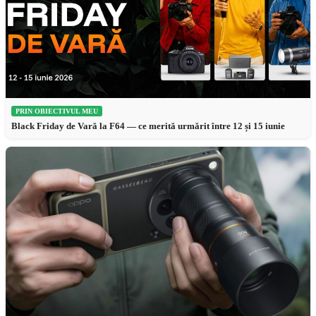
PRIN OBIECTIVUL MEU
Black Friday de Vară la F64 — ce merită urmărit între 12 și 15 iunie