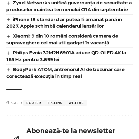
Zyxel Networks unifică guvernanța de securitate a
produselor înaintea termenului CRA din septembrie
iPhone 18 standard ar putea fi amânat până în
2027. Apple schimbă calendarul lansărilor
Xiaomi: 9 din 10 români consideră camera de
supraveghere cel mai util gadget în vacanță
Philips Evnia 32M2N6901A aduce QD-OLED 4K la
165 Hz pentru 3.899 lei
BodyPark ATOM, antrenorul AI de buzunar care
corectează execuția în timp real
TAGGED:
ROUTER
TP-LINK
WI-FI 6E
Abonează-te la newsletter