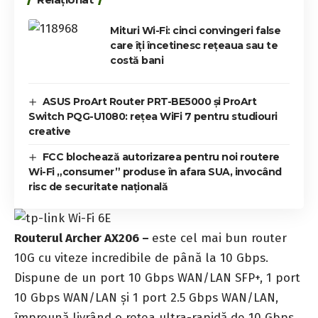
Mituri Wi-Fi: cinci convingeri false
care îți încetinesc rețeaua sau te
costă bani
ASUS ProArt Router PRT-BE5000 și ProArt
Switch PQG-U1080: rețea WiFi 7 pentru studiouri
creative
FCC blochează autorizarea pentru noi routere
Wi-Fi „consumer” produse în afara SUA, invocând
risc de securitate națională
Routerul Archer AX206 –
este cel mai bun router
10G cu viteze incredibile de până la 10 Gbps.
Dispune de un port 10 Gbps WAN/LAN SFP+, 1 port
10 Gbps WAN/LAN și 1 port 2.5 Gbps WAN/LAN,
împreună livrând o rețea ultra-rapidă de 10 Gbps