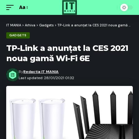
Aa
Font
Resizer
IT MANIA
>
Arhiva
>
Gadgets
>
TP-Link a anunțat la CES 2021 noua gamă Wi-Fi 6E
GADGETS
TP-Link a anunțat la CES 2021
noua gamă Wi-Fi 6E
By
Redactia IT MANIA
Last updated: 28/01/2021 01:32