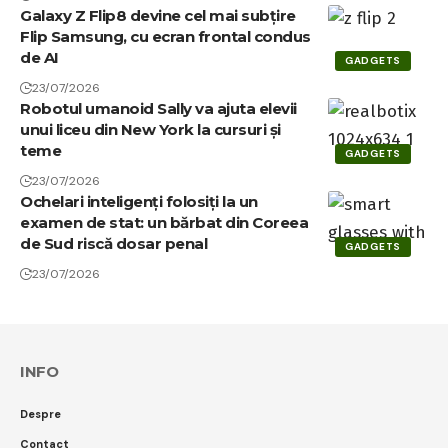
Galaxy Z Flip8 devine cel mai subțire
Flip Samsung, cu ecran frontal condus
de AI
GADGETS
23/07/2026
Robotul umanoid Sally va ajuta elevii
unui liceu din New York la cursuri și
teme
GADGETS
23/07/2026
Ochelari inteligenți folosiți la un
examen de stat: un bărbat din Coreea
de Sud riscă dosar penal
GADGETS
23/07/2026
INFO
Despre
Contact