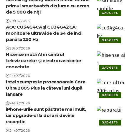
primul smartwatch din lume cu ecran
de 5.000 de niți
GADGETS
29/07/2026
AOC CU34G4CA și CU34G4ZCA:
monitoare ultrawide de 34 de inci,
până la 250 Hz
GADGETS
28/07/2026
Hisense mută AI în centrul
televizoarelor și electrocasnicelor
conectate
GADGETS
24/07/2026
Intel scumpește procesoarele Core
Ultra 200S Plus la câteva luni după
lansare
GADGETS
24/07/2026
iPhone-urile sunt păstrate mai mult,
iar upgrade-ul la doi ani devine
excepție
GADGETS
24/07/2026