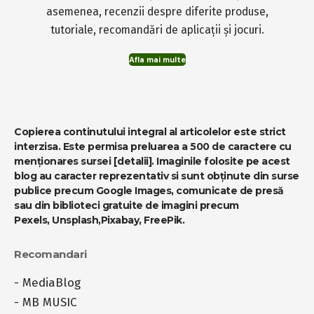
asemenea, recenzii despre diferite produse,
tutoriale, recomandări de aplicații și jocuri.
Afla mai multe
Copierea continutului integral al articolelor este strict
interzisa. Este permisa preluarea a 500 de caractere cu
menționares sursei
[detalii]
. Imaginile folosite pe acest
blog au caracter reprezentativ si sunt obținute din surse
publice precum Google Images, comunicate de presă
sau din biblioteci gratuite de imagini precum
Pexels
,
Unsplash
,
Pixabay
,
FreePik
.
Recomandari
-
MediaBlog
-
MB MUSIC