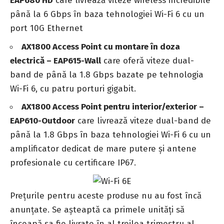
EAP680 HD
care livrează viteze wireless incredibile
până la 6 Gbps în baza tehnologiei Wi-Fi 6 cu un
port 10G Ethernet
AX1800 Access Point cu montare în doza
electric
ă
– EAP615-Wall
care oferă viteze dual-
band de până la 1.8 Gbps bazate pe tehnologia
Wi-Fi 6, cu patru porturi gigabit.
AX1800 Access Point pentru interior/exterior –
EAP610-Outdoor
care livrează viteze dual-band de
până la 1.8 Gbps în baza tehnologiei Wi-Fi 6 cu un
amplificator dedicat de mare putere și antene
profesionale cu certificare IP67.
Prețurile pentru aceste produse nu au fost încă
anunțate. Se așteaptă ca primele unități să
înceapă sa fie livrate în al treilea trimestru al