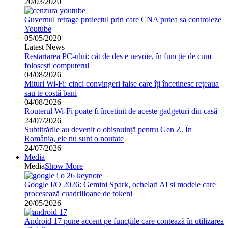
20/03/2020
Guvernul retrage proiectul prin care CNA putea sa controleze
Youtube
05/05/2020
Latest News
Restartarea PC-ului: cât de des e nevoie, în funcție de cum
folosești computerul
04/08/2026
Mituri Wi-Fi: cinci convingeri false care îți încetinesc rețeaua
sau te costă bani
04/08/2026
Routerul Wi-Fi poate fi încetinit de aceste gadgeturi din casă
24/07/2026
Subtitrările au devenit o obișnuință pentru Gen Z. În
România, ele nu sunt o noutate
24/07/2026
Media
Media
Show More
Google I/O 2026: Gemini Spark, ochelari AI și modele care
procesează cuadrilioane de tokeni
20/05/2026
Android 17 pune accent pe funcțiile care contează în utilizarea