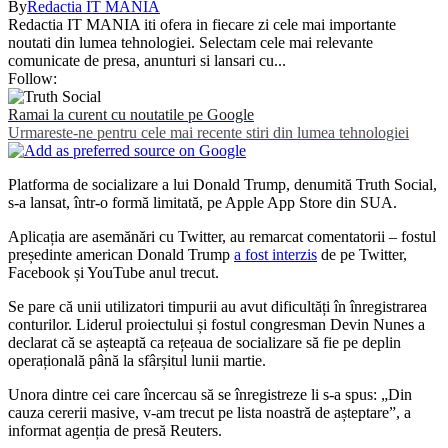
By
Redactia IT MANIA
Redactia IT MANIA iti ofera in fiecare zi cele mai importante
noutati din lumea tehnologiei. Selectam cele mai relevante
comunicate de presa, anunturi si lansari cu...
Follow:
Ramai la curent cu noutatile pe Google
Urmareste-ne pentru cele mai recente stiri din lumea tehnologiei
Platforma de socializare a lui Donald Trump, denumită Truth Social,
s-a lansat, într-o formă limitată, pe Apple App Store din SUA.
Aplicația are asemănări cu Twitter, au remarcat comentatorii – fostul
președinte american Donald Trump
a fost interzis
de pe Twitter,
Facebook și YouTube anul trecut.
Se pare că unii utilizatori timpurii au avut dificultăți în înregistrarea
conturilor. Liderul proiectului și fostul congresman Devin Nunes a
declarat că se așteaptă ca rețeaua de socializare să fie pe deplin
operațională până la sfârșitul lunii martie.
Unora dintre cei care încercau să se înregistreze li s-a spus: „Din
cauza cererii masive, v-am trecut pe lista noastră de așteptare”, a
informat agenția de presă Reuters.