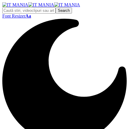
Font Resizer
Aa