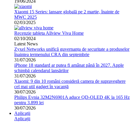
19/06/2024
Xiaomi 15 Series: lansare globală pe 2 martie, înainte de
MWC 2025
02/03/2025
Recenzie tableta Allview Viva Home
02/10/2024
Latest News
Zyxel Networks unifică guvernanța de securitate a produselor
înaintea termenului CRA din septembrie
31/07/2026
iPhone 18 standard ar putea fi amânat până în 2027. Apple
schimbă calendarul lansărilor
31/07/2026
Xiaomi: 9 din 10 români consideră camera de supraveghere
cel mai util gadget în vacanță
30/07/2026
Philips Evnia 32M2N6901A aduce QD-OLED 4K la 165 Hz
pentru 3.899 lei
30/07/2026
Aplicații
Aplicații