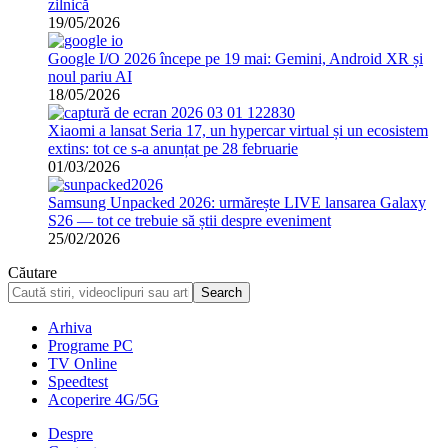
zilnică
19/05/2026
Google I/O 2026 începe pe 19 mai: Gemini, Android XR și
noul pariu AI
18/05/2026
Xiaomi a lansat Seria 17, un hypercar virtual și un ecosistem
extins: tot ce s-a anunțat pe 28 februarie
01/03/2026
Samsung Unpacked 2026: urmărește LIVE lansarea Galaxy
S26 — tot ce trebuie să știi despre eveniment
25/02/2026
Căutare
Arhiva
Programe PC
TV Online
Speedtest
Acoperire 4G/5G
Despre