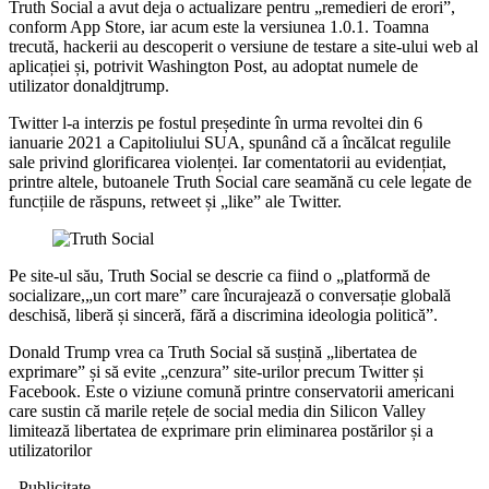
Truth Social a avut deja o actualizare pentru „remedieri de erori”,
conform App Store, iar acum este la versiunea 1.0.1. Toamna
trecută, hackerii au descoperit o versiune de testare a site-ului web al
aplicației și, potrivit Washington Post, au adoptat numele de
utilizator donaldjtrump.
Twitter l-a interzis pe fostul președinte în urma revoltei din 6
ianuarie 2021 a Capitoliului SUA, spunând că a încălcat regulile
sale privind glorificarea violenței. Iar comentatorii au evidențiat,
printre altele, butoanele Truth Social care seamănă cu cele legate de
funcțiile de răspuns, retweet și „like” ale Twitter.
Pe site-ul său, Truth Social se descrie ca fiind o „platformă de
socializare,„un cort mare” care încurajează o conversație globală
deschisă, liberă și sinceră, fără a discrimina ideologia politică”.
Donald Trump vrea ca Truth Social să susțină „libertatea de
exprimare” și să evite „cenzura” site-urilor precum Twitter și
Facebook. Este o viziune comună printre conservatorii americani
care sustin că marile rețele de social media din Silicon Valley
limitează libertatea de exprimare prin eliminarea postărilor și a
utilizatorilor
- Publicitate -