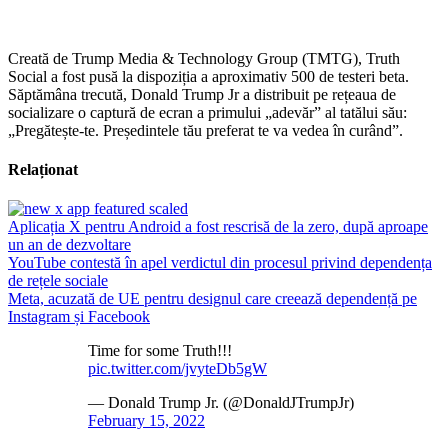
Creată de Trump Media & Technology Group (TMTG), Truth
Social a fost pusă la dispoziția a aproximativ 500 de testeri beta.
Săptămâna trecută, Donald Trump Jr a distribuit pe rețeaua de
socializare o captură de ecran a primului „adevăr” al tatălui său:
„Pregătește-te. Președintele tău preferat te va vedea în curând”.
Relaționat
Aplicația X pentru Android a fost rescrisă de la zero, după aproape
un an de dezvoltare
YouTube contestă în apel verdictul din procesul privind dependența
de rețele sociale
Meta, acuzată de UE pentru designul care creează dependență pe
Instagram și Facebook
Time for some Truth!!!
pic.twitter.com/jvyteDb5gW
— Donald Trump Jr. (@DonaldJTrumpJr)
February 15, 2022