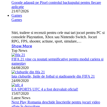
Google adaugă pe Pixel controlul backupului pentru fiecare
aplicație
21/07/2026
Games
Games
Stiri, trailere si recenzii pentru cele mai tari jocuri pentru PC si
consolele Playstation, Xbox sau Nintendo Switch. Jocuri
RPG, FPS, shooter, actiune, sport, simulare,…
Show More
Top News
FIFA 21 vine cu noutati semnificative pentru modul cariera si
gameplay
04/08/2020
Iata cluburile, ligile de fotbal si stadioanele din FIFA 21
24/09/2020
EA SPORTS UFC 4 a fost dezvaluit oficial!
15/07/2020
Latest News
Next Play Romania deschide înscrierile pentru jocuri video
aflate în dezvoltare