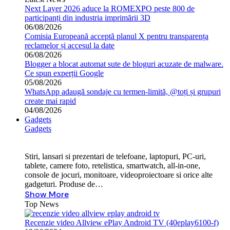
Next Layer 2026 aduce la ROMEXPO peste 800 de
participanți din industria imprimării 3D
06/08/2026
Comisia Europeană acceptă planul X pentru transparența
reclamelor și accesul la date
06/08/2026
Blogger a blocat automat sute de bloguri acuzate de malware.
Ce spun experții Google
05/08/2026
WhatsApp adaugă sondaje cu termen-limită, @toți și grupuri
create mai rapid
04/08/2026
Gadgets
Gadgets
Stiri, lansari si prezentari de telefoane, laptopuri, PC-uri,
tablete, camere foto, retelistica, smartwatch, all-in-one,
console de jocuri, monitoare, videoproiectoare si orice alte
gadgeturi. Produse de…
Show More
Top News
Recenzie video Allview ePlay Android TV (40eplay6100-f)