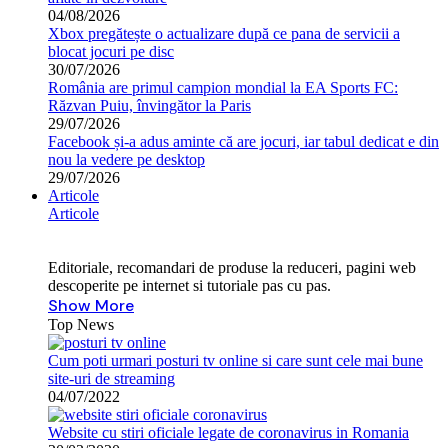
04/08/2026
Xbox pregătește o actualizare după ce pana de servicii a
blocat jocuri pe disc
30/07/2026
România are primul campion mondial la EA Sports FC:
Răzvan Puiu, învingător la Paris
29/07/2026
Facebook și-a adus aminte că are jocuri, iar tabul dedicat e din
nou la vedere pe desktop
29/07/2026
Articole
Articole
Editoriale, recomandari de produse la reduceri, pagini web
descoperite pe internet si tutoriale pas cu pas.
Show More
Top News
Cum poti urmari posturi tv online si care sunt cele mai bune
site-uri de streaming
04/07/2022
Website cu stiri oficiale legate de coronavirus in Romania