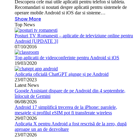
Descopera cele mai utile aplicatii pentru telefon si tableta.
Recomandari si noutati despre aplicatii pentru sistemele de
operare mobile Android si iOS dar si sisteme…
Show More
Top News
Posturi TV Romanesti – aplicatie de televiziune online pentru
Android [UPDATE 3]
07/10/2016
Top aplicatii de videoconferinte pentru Android si iOS
19/03/2020
Aplicația oficială ChatGPT ajunge și pe Android
23/07/2023
Latest News
Google Assistant dispare de pe Android din 4 septembrie,
înlocuit de Gemini
06/08/2026
Android 17 simplifică trecerea de la iPhone: parolele,
mesajele și profilul eSIM pot fi transferate wireless
29/07/2026
Aplicația X pentru Android a fost rescrisă de la zero, după
aproape un an de dezvoltare
23/07/2026