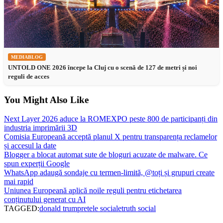
MEDIABLOG
UNTOLD ONE 2026 începe la Cluj cu o scenă de 127 de metri și noi
reguli de acces
You Might Also Like
Next Layer 2026 aduce la ROMEXPO peste 800 de participanți din
industria imprimării 3D
Comisia Europeană acceptă planul X pentru transparența reclamelor
și accesul la date
Blogger a blocat automat sute de bloguri acuzate de malware. Ce
spun experții Google
WhatsApp adaugă sondaje cu termen-limită, @toți și grupuri create
mai rapid
Uniunea Europeană aplică noile reguli pentru etichetarea
conținutului generat cu AI
TAGGED:
donald trump
retele sociale
truth social