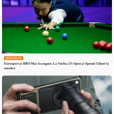
MEDIABLOG
Eurosport și HBO Max în august: La Vuelta, US Open și Openul Chinei la
snooker