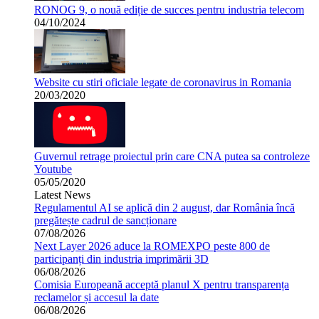
RONOG 9, o nouă ediție de succes pentru industria telecom
04/10/2024
Website cu stiri oficiale legate de coronavirus in Romania
20/03/2020
Guvernul retrage proiectul prin care CNA putea sa controleze
Youtube
05/05/2020
Latest News
Regulamentul AI se aplică din 2 august, dar România încă
pregătește cadrul de sancționare
07/08/2026
Next Layer 2026 aduce la ROMEXPO peste 800 de
participanți din industria imprimării 3D
06/08/2026
Comisia Europeană acceptă planul X pentru transparența
reclamelor și accesul la date
06/08/2026