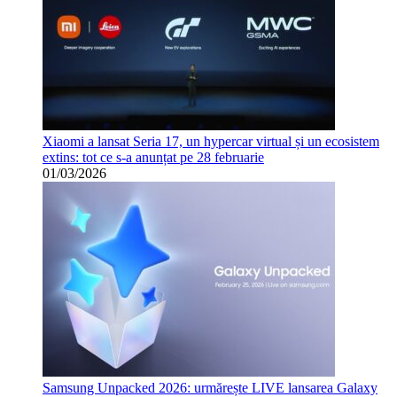
Xiaomi a lansat Seria 17, un hypercar virtual și un ecosistem
extins: tot ce s-a anunțat pe 28 februarie
01/03/2026
Samsung Unpacked 2026: urmărește LIVE lansarea Galaxy