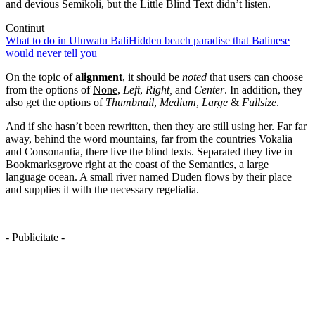
and devious Semikoli, but the Little Blind Text didn’t listen.
Continut
What to do in Uluwatu Bali
Hidden beach paradise that Balinese
would never tell you
On the topic of
alignment
, it should be
noted
that users can choose
from the options of
None
,
Left
,
Right,
and
Center
. In addition, they
also get the options of
Thumbnail
,
Medium
,
Large
&
Fullsize
.
And if she hasn’t been rewritten, then they are still using her. Far far
away, behind the word mountains, far from the countries Vokalia
and Consonantia, there live the blind texts. Separated they live in
Bookmarksgrove right at the coast of the Semantics, a large
language ocean. A small river named Duden flows by their place
and supplies it with the necessary regelialia.
- Publicitate -