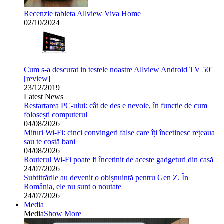
Recenzie tableta Allview Viva Home
02/10/2024
Cum s-a descurat in testele noastre Allview Android TV 50′
[review]
23/12/2019
Latest News
Restartarea PC-ului: cât de des e nevoie, în funcție de cum
folosești computerul
04/08/2026
Mituri Wi-Fi: cinci convingeri false care îți încetinesc rețeaua
sau te costă bani
04/08/2026
Routerul Wi-Fi poate fi încetinit de aceste gadgeturi din casă
24/07/2026
Subtitrările au devenit o obișnuință pentru Gen Z. În
România, ele nu sunt o noutate
24/07/2026
Media
Media
Show More