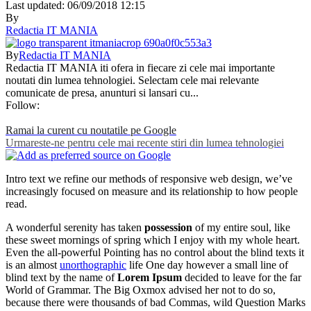
Last updated: 06/09/2018 12:15
By
Redactia IT MANIA
By
Redactia IT MANIA
Redactia IT MANIA iti ofera in fiecare zi cele mai importante
noutati din lumea tehnologiei. Selectam cele mai relevante
comunicate de presa, anunturi si lansari cu...
Follow:
Ramai la curent cu noutatile pe Google
Urmareste-ne pentru cele mai recente stiri din lumea tehnologiei
Intro text we refine our methods of responsive web design, we’ve
increasingly focused on measure and its relationship to how people
read.
A wonderful serenity has taken
possession
of my entire soul, like
these sweet mornings of spring which I enjoy with my whole heart.
Even the all-powerful Pointing has no control about the blind texts it
is an almost
unorthographic
life One day however a small line of
blind text by the name of
Lorem Ipsum
decided to leave for the far
World of Grammar. The Big Oxmox advised her not to do so,
because there were thousands of bad Commas, wild Question Marks