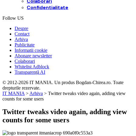
Colaborari
Confidentialitate
Follow US
Despre
Contact
Arhiva
Publicitate
Informatii cookie
Abonare newsletter
Colaborari
Whitelist Adblock
Transparență AI
© 2012-2026 IT MANIA. Un produs Bogdan-Chirea.ro. Toate
drepturile rezervate.
IT MANIA
>
Arhiva
>
Twitter tweaks video again, adding view
counts for some users
Twitter tweaks video again, adding view
counts for some users