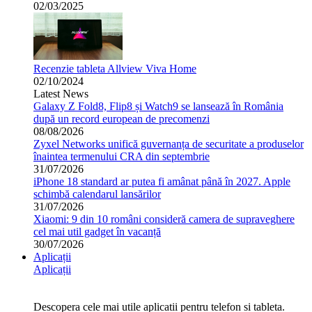
02/03/2025
Recenzie tableta Allview Viva Home
02/10/2024
Latest News
Galaxy Z Fold8, Flip8 și Watch9 se lansează în România
după un record european de precomenzi
08/08/2026
Zyxel Networks unifică guvernanța de securitate a produselor
înaintea termenului CRA din septembrie
31/07/2026
iPhone 18 standard ar putea fi amânat până în 2027. Apple
schimbă calendarul lansărilor
31/07/2026
Xiaomi: 9 din 10 români consideră camera de supraveghere
cel mai util gadget în vacanță
30/07/2026
Aplicații
Aplicații
Descopera cele mai utile aplicatii pentru telefon si tableta.