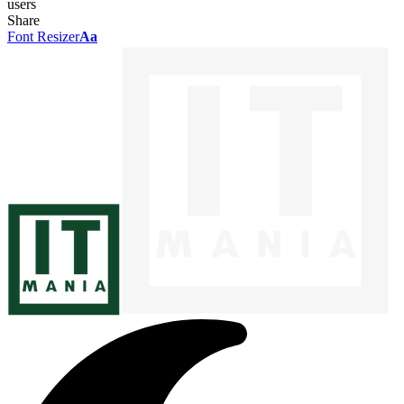
users
Share
Font Resizer
Aa