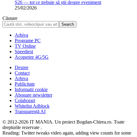
S26 — tot ce trebuie să știi despre eveniment
25/02/2026
Căutare
Arhiva
Programe PC
TV Online
Speedtest
Acoperire 4G/5G
Despre
Contact
Arhiva
Publicitate
Informatii cookie
Abonare newsletter
Colaborari
Whitelist Adblock
Transparență AI
© 2012-2026 IT MANIA. Un proiect Bogdan-Chirea.ro. Toate
drepturile rezervate .
Reading:
Twitter tweaks video again, adding view counts for some