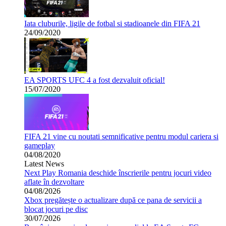
Iata cluburile, ligile de fotbal si stadioanele din FIFA 21
24/09/2020
EA SPORTS UFC 4 a fost dezvaluit oficial!
15/07/2020
FIFA 21 vine cu noutati semnificative pentru modul cariera si
gameplay
04/08/2020
Latest News
Next Play Romania deschide înscrierile pentru jocuri video
aflate în dezvoltare
04/08/2026
Xbox pregătește o actualizare după ce pana de servicii a
blocat jocuri pe disc
30/07/2026