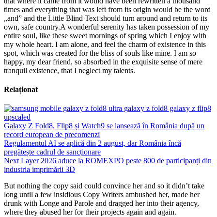
that where it came from it would have been rewritten a thousand
times and everything that was left from its origin would be the word
„and” and the Little Blind Text should turn around and return to its
own, safe country.A wonderful serenity has taken possession of my
entire soul, like these sweet mornings of spring which I enjoy with
my whole heart. I am alone, and feel the charm of existence in this
spot, which was created for the bliss of souls like mine. I am so
happy, my dear friend, so absorbed in the exquisite sense of mere
tranquil existence, that I neglect my talents.
Relaționat
Galaxy Z Fold8, Flip8 și Watch9 se lansează în România după un
record european de precomenzi
Regulamentul AI se aplică din 2 august, dar România încă
pregătește cadrul de sancționare
Next Layer 2026 aduce la ROMEXPO peste 800 de participanți din
industria imprimării 3D
But nothing the copy said could convince her and so it didn’t take
long until a few insidious Copy Writers ambushed her, made her
drunk with Longe and Parole and dragged her into their agency,
where they abused her for their projects again and again.