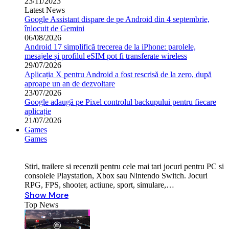
23/11/2023
Latest News
Google Assistant dispare de pe Android din 4 septembrie,
înlocuit de Gemini
06/08/2026
Android 17 simplifică trecerea de la iPhone: parolele,
mesajele și profilul eSIM pot fi transferate wireless
29/07/2026
Aplicația X pentru Android a fost rescrisă de la zero, după
aproape un an de dezvoltare
23/07/2026
Google adaugă pe Pixel controlul backupului pentru fiecare
aplicație
21/07/2026
Games
Games
Stiri, trailere si recenzii pentru cele mai tari jocuri pentru PC si
consolele Playstation, Xbox sau Nintendo Switch. Jocuri
RPG, FPS, shooter, actiune, sport, simulare,…
Show More
Top News