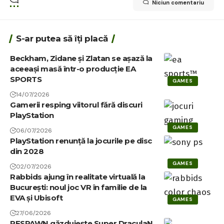
Niciun comentariu
S-ar putea să îți placă
Beckham, Zidane și Zlatan se așază la
aceeași masă într-o producție EA
SPORTS
GAMES
14/07/2026
Gamerii resping viitorul fără discuri
PlayStation
GAMES
06/07/2026
PlayStation renunță la jocurile pe disc
din 2028
GAMES
02/07/2026
Rabbids ajung în realitate virtuală la
București: noul joc VR în familie de la
EVA și Ubisoft
GAMES
27/06/2026
RESPAWN găzduiește Super DraculaN,