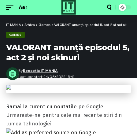
Aa
Font
Resizer
IT MANIA
>
Arhiva
>
Games
>
VALORANT anunță episodul 5, act 2 și noi skinuri
GAMES
VALORANT anunță episodul 5,
act 2 și noi skinuri
By
Redactia IT MANIA
Last updated: 24/08/2022 15:41
Ramai la curent cu noutatile pe Google
Urmareste-ne pentru cele mai recente stiri din
lumea tehnologiei