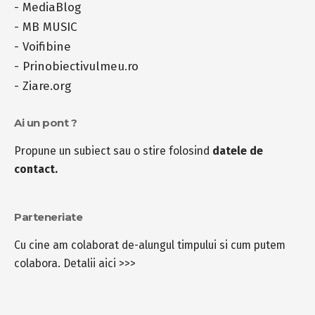
-
MediaBlog
-
MB MUSIC
-
Voifibine
-
Prinobiectivulmeu.ro
-
Ziare.org
Ai un pont ?
Propune un subiect sau o stire folosind
datele de
contact.
Parteneriate
Cu cine am colaborat de-alungul timpului si cum putem
colabora.
Detalii aici >>>