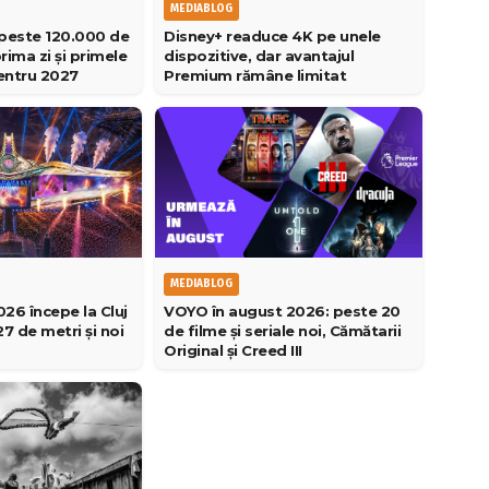
MEDIABLOG
peste 120.000 de
Disney+ readuce 4K pe unele
prima zi și primele
dispozitive, dar avantajul
ntru 2027
Premium rămâne limitat
MEDIABLOG
VOYO în august 2026: peste 20
6 începe la Cluj
de filme și seriale noi, Cămătarii
7 de metri și noi
Original și Creed III