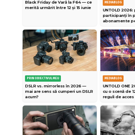
Black Friday de Vară la F64 — ce
MEDIABLOG
merită urmărit între 12 și 15 iunie
UNTOLD 2026: 
participanți în 
abonamente pe
PRIN OBIECTIVUL MEU
MEDIABLOG
DSLR vs. mirrorless în 2026 —
UNTOLD ONE 202
mai are sens să cumperi un DSLR
cu o scenă de 12
acum?
reguli de acces