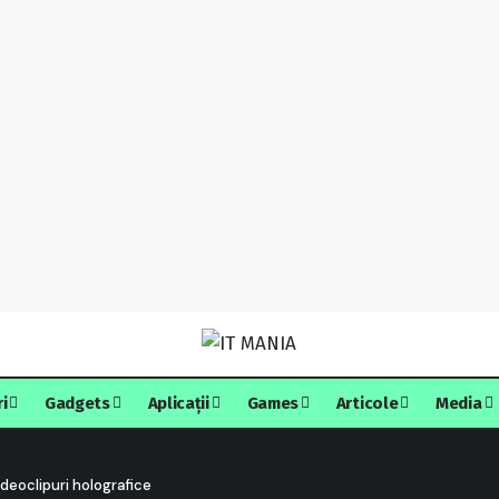
ri
Gadgets
Aplicații
Games
Articole
Media
deoclipuri holografice