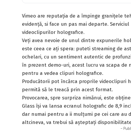
Vimeo are reputația de a împinge granițele teh
evidență, si face un pas mai departe. Serviciul
videoclipurilor holografice.
Veți avea nevoie de unul dintre expunerile hol
este ceea ce ați spera: puteti streaming de ast
ochelari, cu un sentiment autentic de profunzi
în prezent demo-uri, acest lucru va scapa de 
pentru a vedea clipuri holografice.
Producătorii pot încărca proprile videoclipuri h
permită să le treacă prin acest format.
Provocarea, spre surpriza nimănui, este obține
Glass își va lansa ecranul holografic de 8,9 i
dar numai pentru a ii mulțumi pe cei care au d
altcineva, va trebui să așteptați disponibilita
- Publ