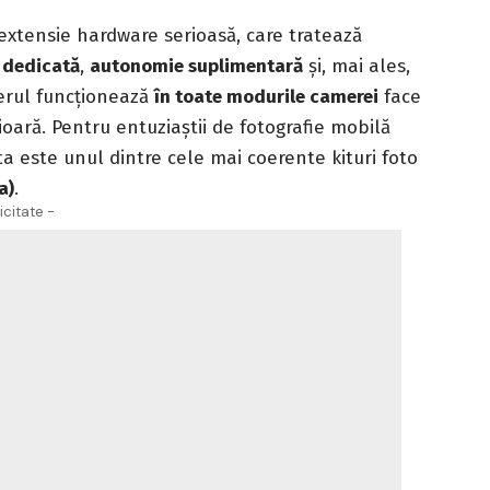
extensie hardware serioasă, care tratează
 dedicată
,
autonomie suplimentară
și, mai ales,
derul funcționează
în toate modurile camerei
face
ioară. Pentru entuziaștii de fotografie mobilă
ta este unul dintre cele mai coerente kituri foto
a)
.
icitate -