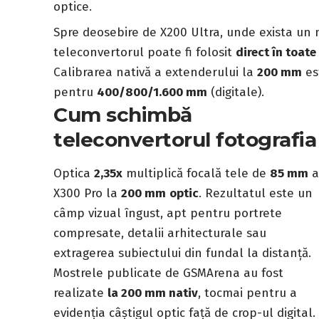
optice.
Spre deosebire de X200 Ultra, unde exista un
teleconvertorul poate fi folosit
direct în toat
Calibrarea nativă a extenderului la
200 mm
es
pentru
400/800/1.600 mm
(digitale).
Cum schimbă
teleconvertorul fotografia
Optica
2,35x
multiplică focală tele de
85 mm
X300 Pro la
200 mm
optic
. Rezultatul este un
câmp vizual îngust, apt pentru portrete
compresate, detalii arhitecturale sau
extragerea subiectului din fundal la distanță.
Mostrele publicate de GSMArena au fost
realizate
la 200 mm nativ
, tocmai pentru a
evidenția câștigul optic față de crop-ul digital.