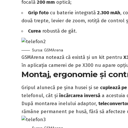
focală
200 mm
optică;
Grip foto
cu baterie integrată
2.300 mAh
, c
două trepte, levier de zoom, rotiță de control 
Curea
robustă de gât.
Sursa: GSMArena
GSMArena notează că există și un kit pentru
X
în aplicația camerei de pe X300 nu apare opți
Montaj, ergonomie și cont
Gripul alunecă pe șina husei și se
cuplează pe
telefonul, cât și
încărcarea inversă
a acestuia d
După montarea inelului adaptor,
teleconverto
rămâne permanent pe husă, fără să afecteze u