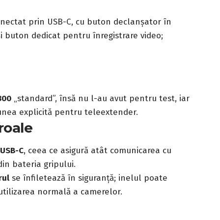
onectat prin USB-C, cu buton declanșator în
și buton dedicat pentru înregistrare video;
300
„standard”, însă nu l-au avut pentru test, iar
unea explicită pentru teleextender.
roale
 USB-C
, ceea ce asigură atât comunicarea cu
in bateria gripului.
rul
se înfiletează în siguranță; inelul poate
tilizarea normală a camerelor.