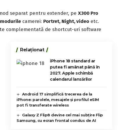
 mod separat pentru extender, pe
X300 Pro
e modurile
camerei:
Portret, Night, video
etc.
te complementată de shortcut-uri software
Relaționat
iPhone 18 standard ar
putea fi amânat până în
a
2027. Apple schimbă
calendarul lansărilor
Android 17 simplifică trecerea de la
iPhone: parolele, mesajele și profilul eSIM
pot fi transferate wireless
Galaxy Z Flip8 devine cel mai subțire Flip
Samsung, cu ecran frontal condus de AI