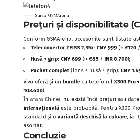
Sursa: GSMArena
Prețuri și disponibilitate (
Conform GSMArena, accesoriile sunt listate ast
Teleconvertor ZEISS 2,35x
:
CNY 999
(≈
€120
Husă + grip
:
CNY 699
(≈
€85
/
INR 8.700
);
Pachet complet
(lens + husă + grip):
CNY 1.4
Vivo oferă și un
bundle
cu telefonul
X300 Pro +
103.600
).
În afara Chinei, nu există încă prețuri sau da
internațională
este probabilă. Pentru X300 Pro
standard și o
variantă deschisă la culoare
, iar
asortat.
Concluzie