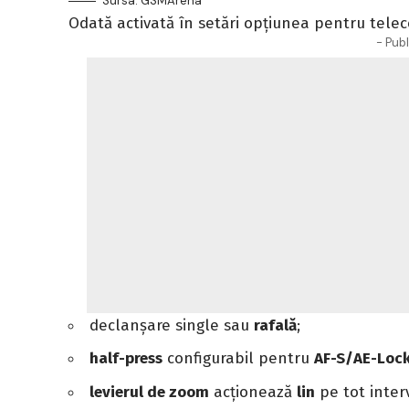
Sursa: GSMArena
Odată activată în setări opțiunea pentru telec
- Publ
declanșare single sau
rafală
;
half-press
configurabil pentru
AF-S/AE-Loc
levierul de zoom
acționează
lin
pe tot interv