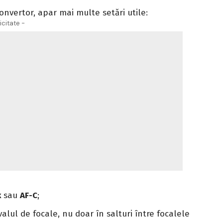
onvertor, apar mai multe setări utile:
icitate -
k
sau
AF-C
;
alul de focale, nu doar în salturi între focalele