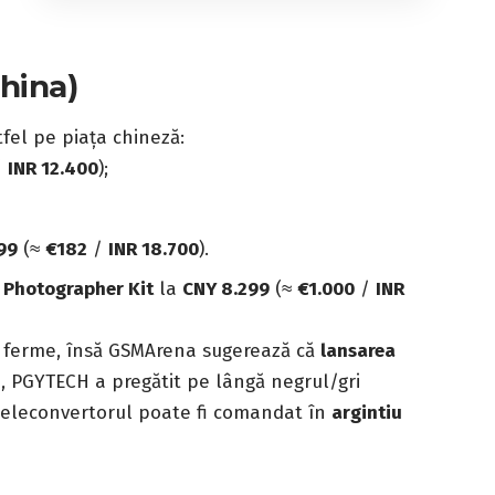
China)
fel pe piața chineză:
/
INR 12.400
);
99
(≈
€182
/
INR 18.700
).
 Photographer Kit
la
CNY 8.299
(≈
€1.000
/
INR
te ferme, însă GSMArena sugerează că
lansarea
, PGYTECH a pregătit pe lângă negrul/gri
 teleconvertorul poate fi comandat în
argintiu