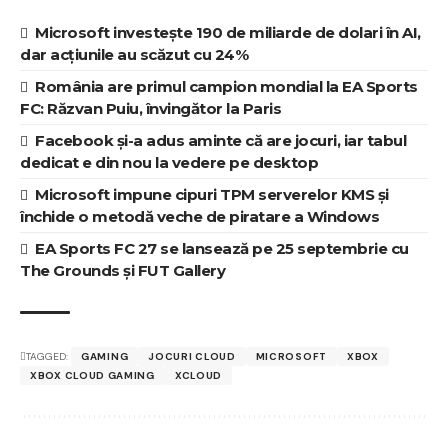
Microsoft investește 190 de miliarde de dolari în AI,
dar acțiunile au scăzut cu 24%
România are primul campion mondial la EA Sports
FC: Răzvan Puiu, învingător la Paris
Facebook și-a adus aminte că are jocuri, iar tabul
dedicat e din nou la vedere pe desktop
Microsoft impune cipuri TPM serverelor KMS și
închide o metodă veche de piratare a Windows
EA Sports FC 27 se lansează pe 25 septembrie cu
The Grounds și FUT Gallery
TAGGED:
GAMING
JOCURI CLOUD
MICROSOFT
XBOX
XBOX CLOUD GAMING
XCLOUD