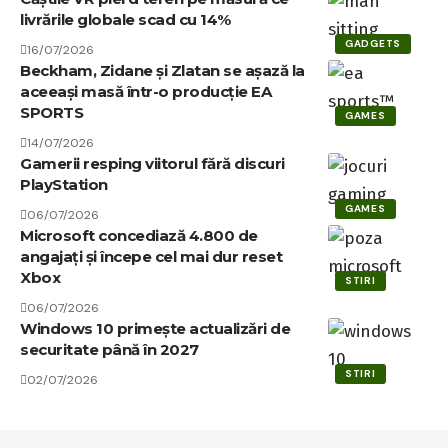
livrările globale scad cu 14%
GADGETS
16/07/2026
Beckham, Zidane și Zlatan se așază la
aceeași masă într-o producție EA
SPORTS
GAMES
14/07/2026
Gamerii resping viitorul fără discuri
PlayStation
GAMES
06/07/2026
Microsoft concediază 4.800 de
angajați și începe cel mai dur reset
Xbox
STIRI
06/07/2026
Windows 10 primește actualizări de
securitate până în 2027
STIRI
02/07/2026