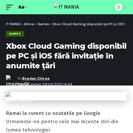
Aa
Font
Resizer
IT MANIA
>
Arhiva
>
Games
>
Xbox Cloud Gaming disponibil pe PC și iOS fără invitație în anumite țări
GAMES
Xbox Cloud Gaming disponibil
pe PC și iOS fără invitație în
anumite țări
By
Bogdan Chirea
Last updated: 29/06/2021 14:04
Ramai la curent cu noutatile pe Google
Urmareste-ne pentru cele mai recente stiri din
lumea tehnologiei