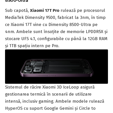
8500-Ultra
Sub capotă,
Xiaomi 17T Pro
rulează pe procesorul
MediaTek Dimensity 9500, fabricat la 3nm, în timp
ce Xiaomi 17T vine cu Dimensity 8500-Ultra pe
4nm. Ambele sunt însoțite de memorie LPDDR5X și
stocare UFS 4.1, configurabile cu până la 12GB RAM
și 1TB spațiu intern pe Pro.
Sistemul de răcire Xiaomi 3D IceLoop asigură
gestionarea termică în scenarii de utilizare
intensă, inclusiv gaming. Ambele modele rulează
HyperOS cu suport Google Gemini și Circle to