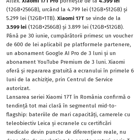
Altex.
Xiaomi 17T Pro
pornește de la
4.399 lei
(12GB+256GB), urcând la 4.799 lei (12GB+512GB) și
5.299 lei (12GB+1TB).
Xiaomi 17T
se vinde de la
3.599 lei
(12GB+256GB) și 3.899 lei (12GB+512GB).
Până pe 30 iunie, cumpărătorii primesc un voucher
de 600 de lei aplicabil pe platformele partenere,
un abonament Google AI Pro de 3 luni și un
abonament YouTube Premium de 3 luni. Xiaomi
oferă și repararea gratuită a ecranului în primele 6
luni de la achiziție, prin Centrul de Service
autorizat.
Lansarea seriei Xiaomi 17T în România confirmă o
tendință tot mai clară în segmentul mid-to-
flagship: bateriile de mari capacități, camerele cu
teleobiectiv Leica și ecranele cu certificări
medicale devin puncte de diferențiere reale, nu