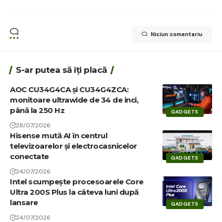
Niciun comentariu
S-ar putea să îți placă
AOC CU34G4CA și CU34G4ZCA:
monitoare ultrawide de 34 de inci,
până la 250 Hz
GADGETS
28/07/2026
Hisense mută AI în centrul
televizoarelor și electrocasnicelor
conectate
GADGETS
24/07/2026
Intel scumpește procesoarele Core
Ultra 200S Plus la câteva luni după
lansare
GADGETS
24/07/2026