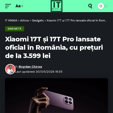
Aa
Font
Resizer
IT MANIA
>
Arhiva
>
Gadgets
>
Xiaomi 17T și 17T Pro lansate oficial în România, cu prețuri de la 3.599 lei
GADGETS
Xiaomi 17T și 17T Pro lansate
oficial în România, cu prețuri
de la 3.599 lei
By
Bogdan Chirea
Last updated: 30/05/2026 18:35