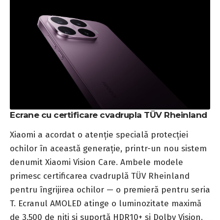
Ecrane cu certificare cvadrupla TÜV Rheinland
Xiaomi a acordat o atenție specială protecției
ochilor în această generație, printr-un nou sistem
denumit Xiaomi Vision Care. Ambele modele
primesc certificarea cvadruplă TÜV Rheinland
pentru îngrijirea ochilor — o premieră pentru seria
T. Ecranul AMOLED atinge o luminozitate maximă
de 3.500 de niți și suportă HDR10+ și Dolby Vision.