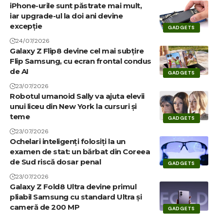
iPhone-urile sunt păstrate mai mult,
iar upgrade-ul la doi ani devine
excepție
GADGETS
24/07/2026
Galaxy Z Flip8 devine cel mai subțire
Flip Samsung, cu ecran frontal condus
de AI
GADGETS
23/07/2026
Robotul umanoid Sally va ajuta elevii
unui liceu din New York la cursuri și
teme
GADGETS
23/07/2026
Ochelari inteligenți folosiți la un
examen de stat: un bărbat din Coreea
de Sud riscă dosar penal
GADGETS
23/07/2026
Galaxy Z Fold8 Ultra devine primul
pliabil Samsung cu standard Ultra și
cameră de 200 MP
GADGETS