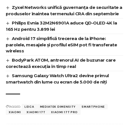
Zyxel Networks unifică guvernanța de securitate a
produselor înaintea termenului CRA din septembrie
Philips Evnia 32M2N6901A aduce QD-OLED 4K la
165 Hz pentru 3.899 lei
Android 17 simplifică trecerea de la iPhone:
parolele, mesajele și profilul eSIM pot fi transferate
wireless
BodyPark ATOM, antrenorul AI de buzunar care
corectează execuția în timp real
Samsung Galaxy Watch Ultra2 devine primul
smartwatch din lume cu ecran de 5.000 de niți
TAGGED:
LEICA
MEDIATEK DIMENSITY
SMARTPHONE
XIAOMI
XIAOMI 17T
XIAOMI 17T PRO