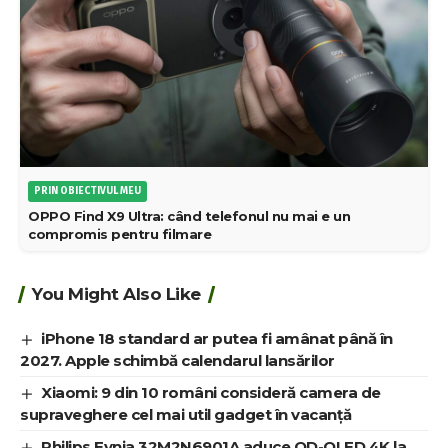
PRIN OBIECTIVUL MEU
OPPO Find X9 Ultra: când telefonul nu mai e un
compromis pentru filmare
You Might Also Like
iPhone 18 standard ar putea fi amânat până în
2027. Apple schimbă calendarul lansărilor
Xiaomi: 9 din 10 români consideră camera de
supraveghere cel mai util gadget în vacanță
Philips Evnia 32M2N6901A aduce QD-OLED 4K la