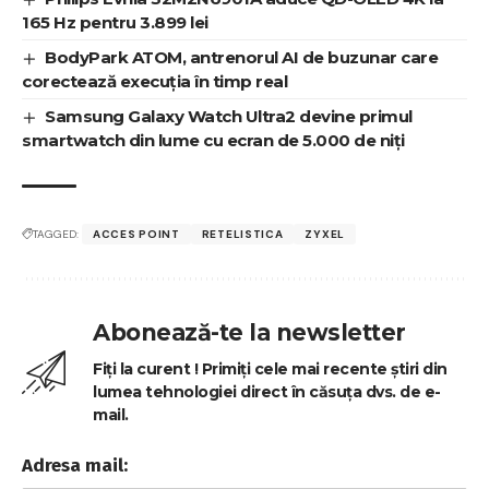
165 Hz pentru 3.899 lei
BodyPark ATOM, antrenorul AI de buzunar care
corectează execuția în timp real
Samsung Galaxy Watch Ultra2 devine primul
smartwatch din lume cu ecran de 5.000 de niți
TAGGED:
ACCES POINT
RETELISTICA
ZYXEL
Abonează-te la newsletter
Fiți la curent ! Primiți cele mai recente știri din
lumea tehnologiei direct în căsuța dvs. de e-
mail.
Adresa mail: