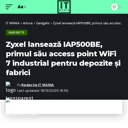
Aa
Font
Resizer
IT MANIA
>
Arhiva
>
Gadgets
>
Zyxel lansează IAP500BE, primul său access point WiFi 7 industrial pentru depozite și fabrici
GADGETS
Zyxel lansează IAP500BE,
primul său access point WiFi
7 industrial pentru depozite și
fabrici
By
Redactia IT MANIA
Last updated: 18/12/2025 16:56