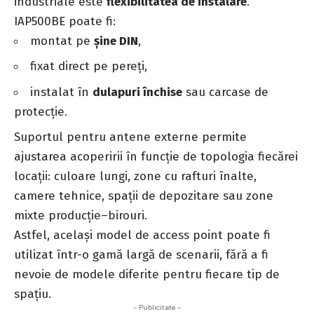
industriale este
flexibilitatea de instalare
.
IAP500BE poate fi:
montat pe
șine DIN
,
fixat direct pe pereți,
instalat în
dulapuri închise
sau carcase de
protecție.
Suportul pentru antene externe permite
ajustarea acoperirii în funcție de topologia fiecărei
locații: culoare lungi, zone cu rafturi înalte,
camere tehnice, spații de depozitare sau zone
mixte producție–birouri.
Astfel, același model de access point poate fi
utilizat într-o gamă largă de scenarii, fără a fi
nevoie de modele diferite pentru fiecare tip de
spațiu.
- Publicitate -