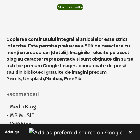
Afla mai multe
Copierea continutului integral al articolelor este strict
interzisa. Este permisa preluarea a 500 de caractere cu
menționares sursei
[detalii]
. Imaginile folosite pe acest
blog au caracter reprezentativ si sunt obținute din surse
publice precum Google Images, comunicate de presă
sau din biblioteci gratuite de imagini precum
Pexels
,
Unsplash
,
Pixabay
,
FreePik
.
Recomandari
-
MediaBlog
-
MB MUSIC
-
Voifibine
×
Adauga ca sursa preferata pe Google
-
Prinobiectivulmeu.ro