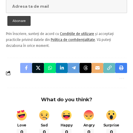
Prin înscriere, sunteți de acord cu
Condițiile de utilizare
și acceptați
practicile privind datele din
Politica de confidențialitate
. Vă puteți
dezabona în orice moment.
What do you think?
Love
Sad
Happy
Angry
Surprise
0
0
0
0
0