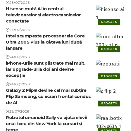
28/07/2026
Hisense mută AI în centrul
televizoarelor și electrocasnicelor
conectate
GADGETS
24/07/2026
Intel scumpește procesoarele Core
Ultra 200S Plus la câteva luni după
lansare
GADGETS
24/07/2026
iPhone-urile sunt păstrate mai mult,
iar upgrade-ul la doi ani devine
excepție
GADGETS
24/07/2026
Galaxy Z Flip8 devine cel mai subțire
Flip Samsung, cu ecran frontal condus
de AI
GADGETS
23/07/2026
Robotul umanoid Sally va ajuta elevii
unui liceu din New York la cursuri și
teme
GADGETS