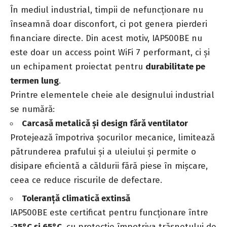
În mediul industrial, timpii de nefuncționare nu
înseamnă doar disconfort, ci pot genera pierderi
financiare directe. Din acest motiv, IAP500BE nu
este doar un access point WiFi 7 performant, ci și
un echipament proiectat pentru
durabilitate pe
termen lung
.
Printre elementele cheie ale designului industrial
se numără:
Carcasă metalică și design fără ventilator
Protejează împotriva șocurilor mecanice, limitează
pătrunderea prafului și a uleiului și permite o
disipare eficientă a căldurii fără piese în mișcare,
ceea ce reduce riscurile de defectare.
Toleranță climatică extinsă
IAP500BE este certificat pentru funcționare între
-25°C și 65°C
, cu protecție împotriva trăsnetului de