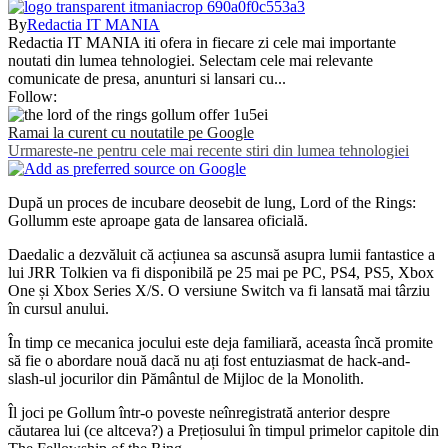
By
Redactia IT MANIA
Redactia IT MANIA iti ofera in fiecare zi cele mai importante
noutati din lumea tehnologiei. Selectam cele mai relevante
comunicate de presa, anunturi si lansari cu...
Follow:
Ramai la curent cu noutatile pe Google
Urmareste-ne pentru cele mai recente stiri din lumea tehnologiei
După un proces de incubare deosebit de lung, Lord of the Rings:
Gollumm este aproape gata de lansarea oficială.
Daedalic a dezvăluit că acțiunea sa ascunsă asupra lumii fantastice a
lui JRR Tolkien va fi disponibilă pe 25 mai pe PC, PS4, PS5, Xbox
One și Xbox Series X/S. O versiune Switch va fi lansată mai târziu
în cursul anului.
În timp ce mecanica jocului este deja familiară, aceasta încă promite
să fie o abordare nouă dacă nu ați fost entuziasmat de hack-and-
slash-ul jocurilor din Pământul de Mijloc de la Monolith.
Îl joci pe Gollum într-o poveste neînregistrată anterior despre
căutarea lui (ce altceva?) a Prețiosului în timpul primelor capitole din