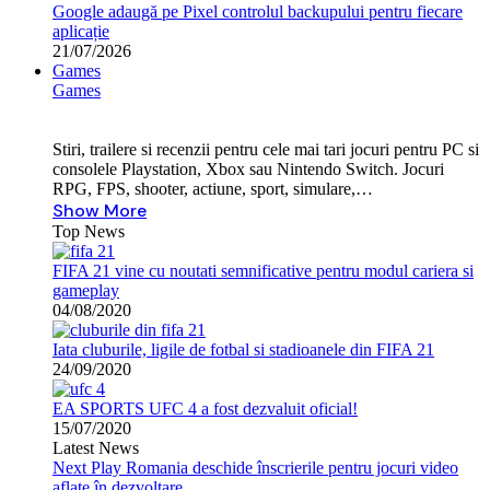
Google adaugă pe Pixel controlul backupului pentru fiecare
aplicație
21/07/2026
Games
Games
Stiri, trailere si recenzii pentru cele mai tari jocuri pentru PC si
consolele Playstation, Xbox sau Nintendo Switch. Jocuri
RPG, FPS, shooter, actiune, sport, simulare,…
Show More
Top News
FIFA 21 vine cu noutati semnificative pentru modul cariera si
gameplay
04/08/2020
Iata cluburile, ligile de fotbal si stadioanele din FIFA 21
24/09/2020
EA SPORTS UFC 4 a fost dezvaluit oficial!
15/07/2020
Latest News
Next Play Romania deschide înscrierile pentru jocuri video
aflate în dezvoltare