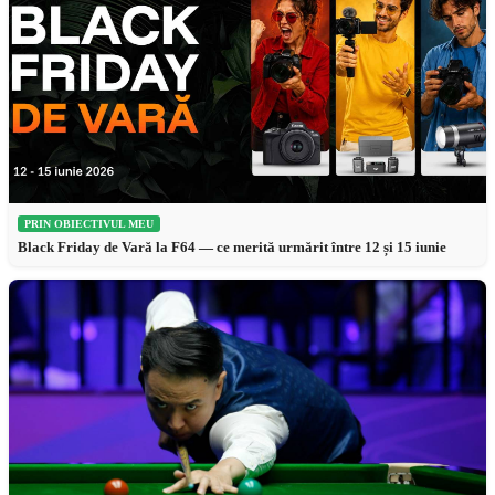
PRIN OBIECTIVUL MEU
Black Friday de Vară la F64 — ce merită urmărit între 12 și 15 iunie