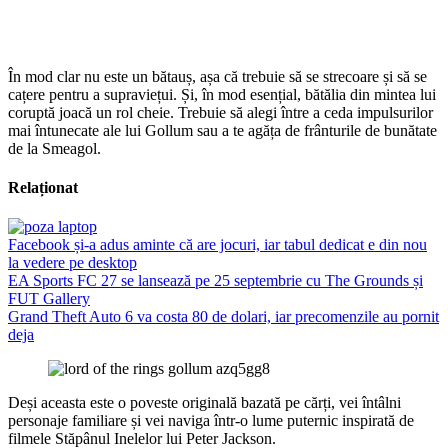
În mod clar nu este un bătauș, așa că trebuie să se strecoare și să se
cațere pentru a supraviețui. Și, în mod esențial, bătălia din mintea lui
coruptă joacă un rol cheie. Trebuie să alegi între a ceda impulsurilor
mai întunecate ale lui Gollum sau a te agăța de frânturile de bunătate
de la Smeagol.
Relaționat
Facebook și-a adus aminte că are jocuri, iar tabul dedicat e din nou
la vedere pe desktop
EA Sports FC 27 se lansează pe 25 septembrie cu The Grounds și
FUT Gallery
Grand Theft Auto 6 va costa 80 de dolari, iar precomenzile au pornit
deja
Deși aceasta este o poveste originală bazată pe cărți, vei întâlni
personaje familiare și vei naviga într-o lume puternic inspirată de
filmele Stăpânul Inelelor lui Peter Jackson.