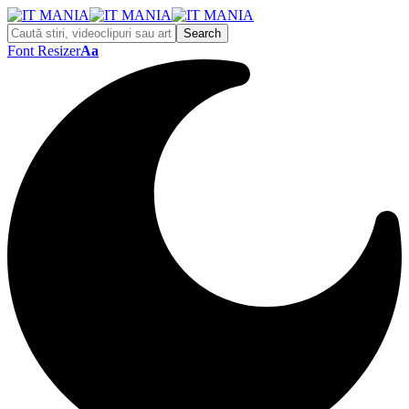
Font Resizer
Aa