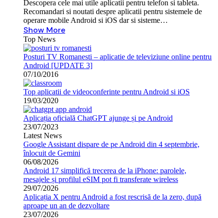
Descopera cele mai utile aplicatii pentru telefon si tableta.
Recomandari si noutati despre aplicatii pentru sistemele de
operare mobile Android si iOS dar si sisteme…
Show More
Top News
Posturi TV Romanesti – aplicatie de televiziune online pentru
Android [UPDATE 3]
07/10/2016
Top aplicatii de videoconferinte pentru Android si iOS
19/03/2020
Aplicația oficială ChatGPT ajunge și pe Android
23/07/2023
Latest News
Google Assistant dispare de pe Android din 4 septembrie,
înlocuit de Gemini
06/08/2026
Android 17 simplifică trecerea de la iPhone: parolele,
mesajele și profilul eSIM pot fi transferate wireless
29/07/2026
Aplicația X pentru Android a fost rescrisă de la zero, după
aproape un an de dezvoltare
23/07/2026