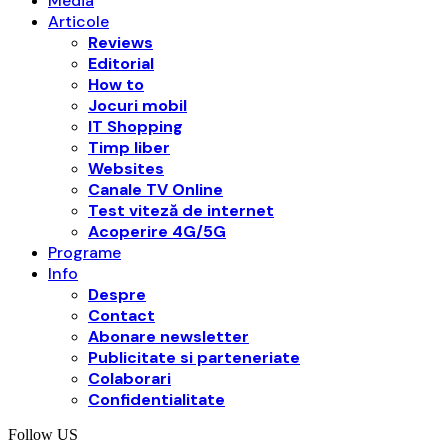
Media
Articole
Reviews
Editorial
How to
Jocuri mobil
IT Shopping
Timp liber
Websites
Canale TV Online
Test viteză de internet
Acoperire 4G/5G
Programe
Info
Despre
Contact
Abonare newsletter
Publicitate si parteneriate
Colaborari
Confidentialitate
Follow US