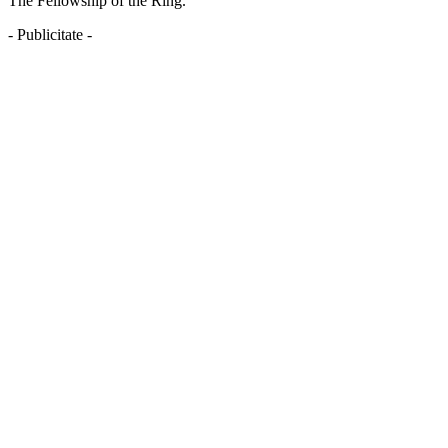
The Fellowship of the Ring.
- Publicitate -