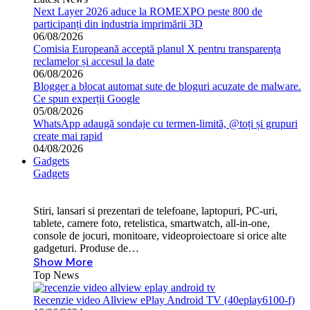
Next Layer 2026 aduce la ROMEXPO peste 800 de
participanți din industria imprimării 3D
06/08/2026
Comisia Europeană acceptă planul X pentru transparența
reclamelor și accesul la date
06/08/2026
Blogger a blocat automat sute de bloguri acuzate de malware.
Ce spun experții Google
05/08/2026
WhatsApp adaugă sondaje cu termen-limită, @toți și grupuri
create mai rapid
04/08/2026
Gadgets
Gadgets
Stiri, lansari si prezentari de telefoane, laptopuri, PC-uri,
tablete, camere foto, retelistica, smartwatch, all-in-one,
console de jocuri, monitoare, videoproiectoare si orice alte
gadgeturi. Produse de…
Show More
Top News
Recenzie video Allview ePlay Android TV (40eplay6100-f)