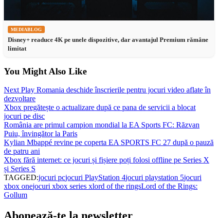
MEDIABLOG
Disney+ readuce 4K pe unele dispozitive, dar avantajul Premium rămâne
limitat
You Might Also Like
Next Play Romania deschide înscrierile pentru jocuri video aflate în
dezvoltare
Xbox pregătește o actualizare după ce pana de servicii a blocat
jocuri pe disc
România are primul campion mondial la EA Sports FC: Răzvan
Puiu, învingător la Paris
Kylian Mbappé revine pe coperta EA SPORTS FC 27 după o pauză
de patru ani
Xbox fără internet: ce jocuri și fișiere poți folosi offline pe Series X
și Series S
TAGGED:
jocuri pc
jocuri PlayStation 4
jocuri playstation 5
jocuri
xbox one
jocuri xbox series x
lord of the rings
Lord of the Rings:
Gollum
Abonează-te la newsletter