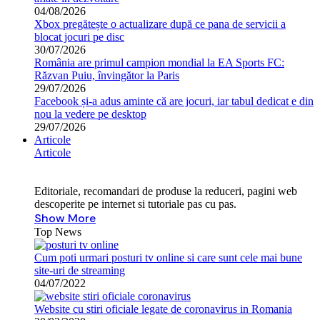
04/08/2026
Xbox pregătește o actualizare după ce pana de servicii a
blocat jocuri pe disc
30/07/2026
România are primul campion mondial la EA Sports FC:
Răzvan Puiu, învingător la Paris
29/07/2026
Facebook și-a adus aminte că are jocuri, iar tabul dedicat e din
nou la vedere pe desktop
29/07/2026
Articole
Articole
Editoriale, recomandari de produse la reduceri, pagini web
descoperite pe internet si tutoriale pas cu pas.
Show More
Top News
Cum poti urmari posturi tv online si care sunt cele mai bune
site-uri de streaming
04/07/2022
Website cu stiri oficiale legate de coronavirus in Romania