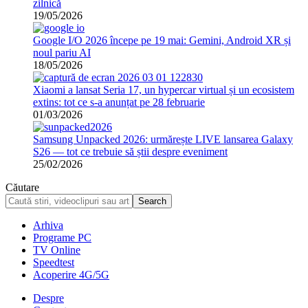
zilnică
19/05/2026
Google I/O 2026 începe pe 19 mai: Gemini, Android XR și
noul pariu AI
18/05/2026
Xiaomi a lansat Seria 17, un hypercar virtual și un ecosistem
extins: tot ce s-a anunțat pe 28 februarie
01/03/2026
Samsung Unpacked 2026: urmărește LIVE lansarea Galaxy
S26 — tot ce trebuie să știi despre eveniment
25/02/2026
Căutare
Arhiva
Programe PC
TV Online
Speedtest
Acoperire 4G/5G
Despre