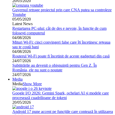
20/03/2020
Guvernul retrage proiectul prin care CNA putea sa controleze
Youtube
05/05/2020
Latest News
Restartarea PC-ului: cât de des e nevoie, în funcție de cum
folosești computerul
04/08/2026
Mituri Wi-Fi: cinci convingeri false care îți încetinesc rețeaua
sau te costă bani
04/08/2026
Routerul Wi-Fi poate fi încetinit de aceste gadgeturi din casă
24/07/2026
Subtitrările au devenit o obișnuință pentru Gen Z. În
România, ele nu sunt o noutate
24/07/2026
Media
Media
Show More
Google I/O 2026: Gemini Spark, ochelari AI și modele care
procesează cuadrilioane de tokeni
20/05/2026
Android 17 pune accent pe funcțiile care contează în utilizarea