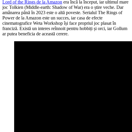
Lord of the Rings de la Amazon
era încă la început, iar ultimul mare
joc Tolkien (Middle-earth: Shadow of War) era o știre veche. Dar
amânarea până în 2023 este o altă poveste. Serialul The Rings of
Power de la Amazon este un succes, iar casa de efecte
cinematografice Weta Workshop își face propriul joc plasat în
franciză. Există un interes reînnoit pentru hobbiți și orci, iar Gollum
ar putea beneficia de această cerere.