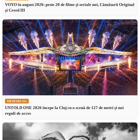
VOYO în august 2026: peste 20 de filme și seriale noi, Cămătarii Original
și Creed III
MEDIABLOG
UNTOLD ONE 2026 începe la Cluj cu o scenă de 127 de metri și noi
reguli de acces