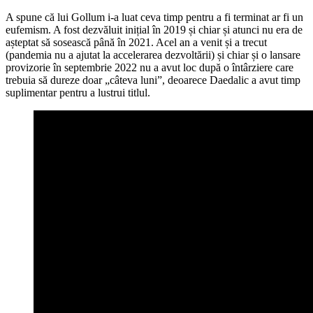
A spune că lui Gollum i-a luat ceva timp pentru a fi terminat ar fi un
eufemism. A fost dezvăluit inițial în 2019 și chiar și atunci nu era de
așteptat să sosească până în 2021. Acel an a venit și a trecut
(pandemia nu a ajutat la accelerarea dezvoltării) și chiar și o lansare
provizorie în septembrie 2022 nu a avut loc după o întârziere care
trebuia să dureze doar „câteva luni”, deoarece Daedalic a avut timp
suplimentar pentru a lustrui titlul.