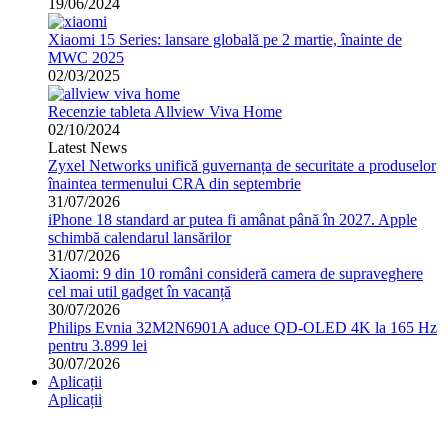
19/06/2024
Xiaomi 15 Series: lansare globală pe 2 martie, înainte de
MWC 2025
02/03/2025
Recenzie tableta Allview Viva Home
02/10/2024
Latest News
Zyxel Networks unifică guvernanța de securitate a produselor
înaintea termenului CRA din septembrie
31/07/2026
iPhone 18 standard ar putea fi amânat până în 2027. Apple
schimbă calendarul lansărilor
31/07/2026
Xiaomi: 9 din 10 români consideră camera de supraveghere
cel mai util gadget în vacanță
30/07/2026
Philips Evnia 32M2N6901A aduce QD-OLED 4K la 165 Hz
pentru 3.899 lei
30/07/2026
Aplicații
Aplicații