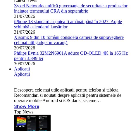
Latest News
Zyxel Networks unifică guvernanța de securitate a produselor
înaintea termenului CRA din septembrie
31/07/2026
iPhone 18 standard ar putea fi amânat până în 2027. Apple
schimbă calendarul lansărilor
31/07/2026
Xiaomi: 9 din 10 români consideră camera de supraveghere
cel mai util gadget în vacanță
30/07/2026
Philips Evnia 32M2N6901A aduce QD-OLED 4K la 165 Hz
pentru 3.899 lei
30/07/2026
Aplicații
Aplicații
Descopera cele mai utile aplicatii pentru telefon si tableta.
Recomandari si noutati despre aplicatii pentru sistemele de
operare mobile Android si iOS dar si sisteme…
Show More
Top News