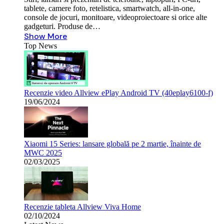
tablete, camere foto, retelistica, smartwatch, all-in-one,
console de jocuri, monitoare, videoproiectoare si orice alte
gadgeturi. Produse de…
Show More
Top News
Recenzie video Allview ePlay Android TV (40eplay6100-f)
19/06/2024
Xiaomi 15 Series: lansare globală pe 2 martie, înainte de
MWC 2025
02/03/2025
Recenzie tableta Allview Viva Home
02/10/2024