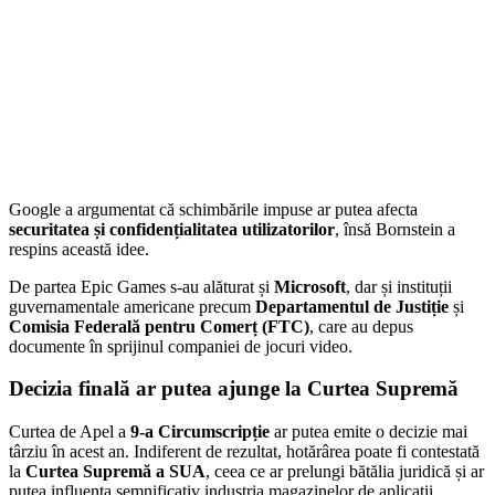
Google a argumentat că schimbările impuse ar putea afecta
securitatea și confidențialitatea utilizatorilor
, însă Bornstein a
respins această idee.
De partea Epic Games s-au alăturat și
Microsoft
, dar și instituții
guvernamentale americane precum
Departamentul de Justiție
și
Comisia Federală pentru Comerț (FTC)
, care au depus
documente în sprijinul companiei de jocuri video.
Decizia finală ar putea ajunge la Curtea Supremă
Curtea de Apel a
9-a Circumscripție
ar putea emite o decizie mai
târziu în acest an. Indiferent de rezultat, hotărârea poate fi contestată
la
Curtea Supremă a SUA
, ceea ce ar prelungi bătălia juridică și ar
putea influența semnificativ industria magazinelor de aplicații.