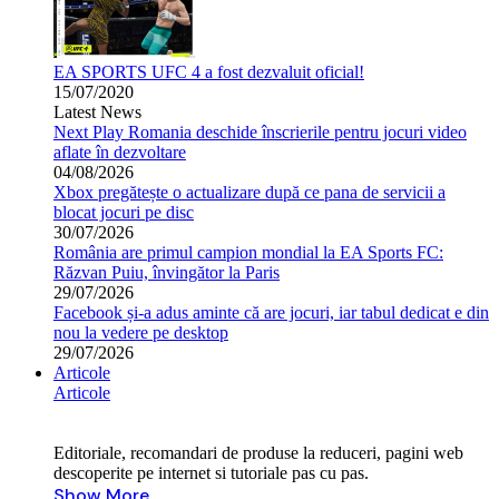
EA SPORTS UFC 4 a fost dezvaluit oficial!
15/07/2020
Latest News
Next Play Romania deschide înscrierile pentru jocuri video
aflate în dezvoltare
04/08/2026
Xbox pregătește o actualizare după ce pana de servicii a
blocat jocuri pe disc
30/07/2026
România are primul campion mondial la EA Sports FC:
Răzvan Puiu, învingător la Paris
29/07/2026
Facebook și-a adus aminte că are jocuri, iar tabul dedicat e din
nou la vedere pe desktop
29/07/2026
Articole
Articole
Editoriale, recomandari de produse la reduceri, pagini web
descoperite pe internet si tutoriale pas cu pas.
Show More