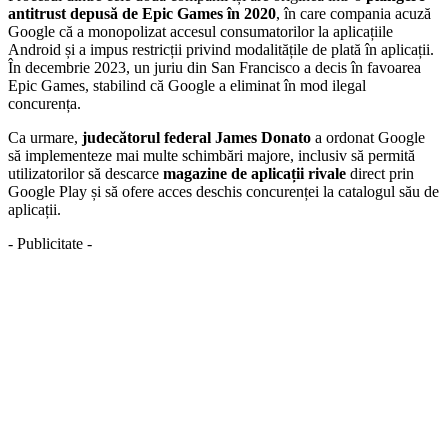
antitrust depusă de Epic Games în 2020
, în care compania acuză
Google că a monopolizat accesul consumatorilor la aplicațiile
Android și a impus restricții privind modalitățile de plată în aplicații.
În decembrie 2023, un juriu din San Francisco a decis în favoarea
Epic Games, stabilind că Google a eliminat în mod ilegal
concurența.
Ca urmare,
judecătorul federal James Donato
a ordonat Google
să implementeze mai multe schimbări majore, inclusiv să permită
utilizatorilor să descarce
magazine de aplicații rivale
direct prin
Google Play și să ofere acces deschis concurenței la catalogul său de
aplicații.
- Publicitate -