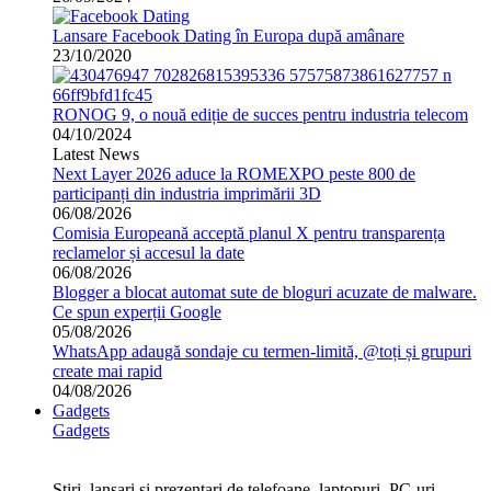
Lansare Facebook Dating în Europa după amânare
23/10/2020
RONOG 9, o nouă ediție de succes pentru industria telecom
04/10/2024
Latest News
Next Layer 2026 aduce la ROMEXPO peste 800 de
participanți din industria imprimării 3D
06/08/2026
Comisia Europeană acceptă planul X pentru transparența
reclamelor și accesul la date
06/08/2026
Blogger a blocat automat sute de bloguri acuzate de malware.
Ce spun experții Google
05/08/2026
WhatsApp adaugă sondaje cu termen-limită, @toți și grupuri
create mai rapid
04/08/2026
Gadgets
Gadgets
Stiri, lansari si prezentari de telefoane, laptopuri, PC-uri,