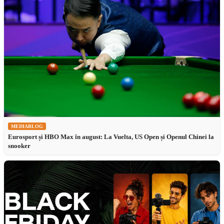
MEDIABLOG
Eurosport și HBO Max în august: La Vuelta, US Open și Openul Chinei la
snooker