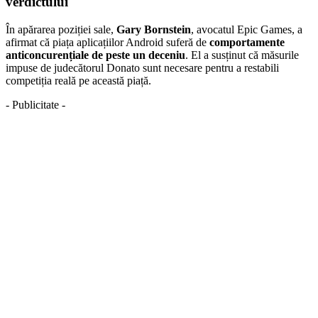
verdictului
În apărarea poziției sale,
Gary Bornstein
, avocatul Epic Games, a
afirmat că piața aplicațiilor Android suferă de
comportamente
anticoncurențiale de peste un deceniu
. El a susținut că măsurile
impuse de judecătorul Donato sunt necesare pentru a restabili
competiția reală pe această piață.
- Publicitate -