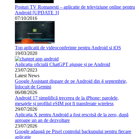
Posturi TV Romanesti – aplicatie de televiziune online pentru
Android [UPDATE 3]
07/10/2016
Top aplicatii de videoconferinte pentru Android si iOS
19/03/2020
Aplicația oficială ChatGPT ajunge și pe Android
23/07/2023
Latest News
Google Assistant dispare de pe Android din 4 septembrie,
înlocuit de Gemini
06/08/2026
Android 17 simplifică trecerea de la iPhone: parolele,
mesajele și profilul eSIM pot fi transferate wireless
29/07/2026
Aplicația X pentru Android a fost rescrisă de la zero, după
aproape un an de dezvoltare
23/07/2026
Google adaugă pe Pixel controlul backupului pentru fiecare
aplicație