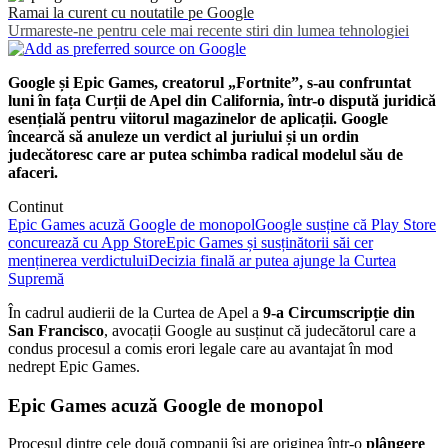
Ramai la curent cu noutatile pe Google
Urmareste-ne pentru cele mai recente stiri din lumea tehnologiei
Google și Epic Games, creatorul „Fortnite”, s-au confruntat
luni în fața Curții de Apel din California, într-o dispută juridică
esențială pentru viitorul magazinelor de aplicații. Google
încearcă să anuleze un verdict al juriului și un ordin
judecătoresc care ar putea schimba radical modelul său de
afaceri.
Continut
Epic Games acuză Google de monopol
Google susține că Play Store
concurează cu App Store
Epic Games și susținătorii săi cer
menținerea verdictului
Decizia finală ar putea ajunge la Curtea
Supremă
În cadrul audierii de la Curtea de Apel a
9-a Circumscripție din
San Francisco
, avocații Google au susținut că judecătorul care a
condus procesul a comis erori legale care au avantajat în mod
nedrept Epic Games.
Epic Games acuză Google de monopol
Procesul dintre cele două companii își are originea într-o
plângere