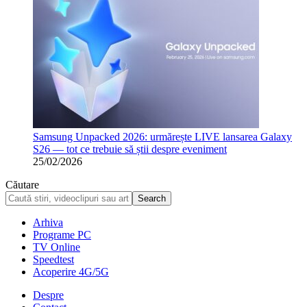
Samsung Unpacked 2026: urmărește LIVE lansarea Galaxy
S26 — tot ce trebuie să știi despre eveniment
25/02/2026
Căutare
Arhiva
Programe PC
TV Online
Speedtest
Acoperire 4G/5G
Despre