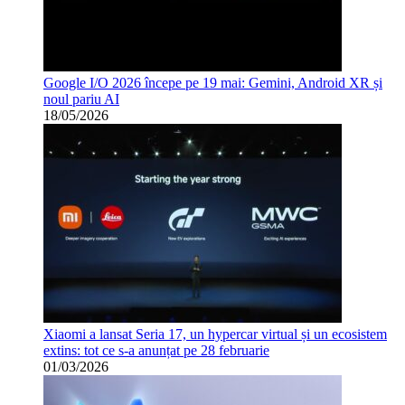
Google I/O 2026 începe pe 19 mai: Gemini, Android XR și
noul pariu AI
18/05/2026
Xiaomi a lansat Seria 17, un hypercar virtual și un ecosistem
extins: tot ce s-a anunțat pe 28 februarie
01/03/2026