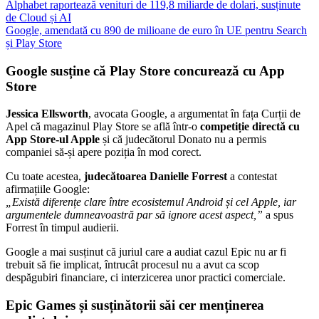
Alphabet raportează venituri de 119,8 miliarde de dolari, susținute
de Cloud și AI
Google, amendată cu 890 de milioane de euro în UE pentru Search
și Play Store
Google susține că Play Store concurează cu App
Store
Jessica Ellsworth
, avocata Google, a argumentat în fața Curții de
Apel că magazinul Play Store se află într-o
competiție directă cu
App Store-ul Apple
și că judecătorul Donato nu a permis
companiei să-și apere poziția în mod corect.
Cu toate acestea,
judecătoarea Danielle Forrest
a contestat
afirmațiile Google:
„Există diferențe clare între ecosistemul Android și cel Apple, iar
argumentele dumneavoastră par să ignore acest aspect,”
a spus
Forrest în timpul audierii.
Google a mai susținut că juriul care a audiat cazul Epic nu ar fi
trebuit să fie implicat, întrucât procesul nu a avut ca scop
despăgubiri financiare, ci interzicerea unor practici comerciale.
Epic Games și susținătorii săi cer menținerea