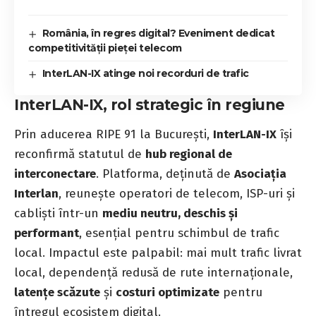
România, în regres digital? Eveniment dedicat
competitivității pieței telecom
InterLAN-IX atinge noi recorduri de trafic
InterLAN-IX, rol strategic în regiune
Prin aducerea RIPE 91 la București,
InterLAN-IX
își
reconfirmă statutul de
hub regional de
interconectare
. Platforma, deținută de
Asociația
Interlan
, reunește operatori de telecom, ISP-uri și
cabliști într-un
mediu neutru, deschis și
performant
, esențial pentru schimbul de trafic
local. Impactul este palpabil: mai mult trafic livrat
local, dependență redusă de rute internaționale,
latențe scăzute
și
costuri optimizate
pentru
întregul ecosistem digital.