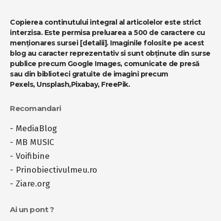
Copierea continutului integral al articolelor este strict
interzisa. Este permisa preluarea a 500 de caractere cu
menționares sursei
[detalii]
. Imaginile folosite pe acest
blog au caracter reprezentativ si sunt obținute din surse
publice precum Google Images, comunicate de presă
sau din biblioteci gratuite de imagini precum
Pexels
,
Unsplash
,
Pixabay
,
FreePik
.
Recomandari
-
MediaBlog
-
MB MUSIC
-
Voifibine
-
Prinobiectivulmeu.ro
-
Ziare.org
Ai un pont ?