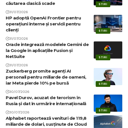
căutarea clasică scade
STIRI
31/07/2026
HP adoptă OpenAI Frontier pentru
operațiuni interne și servicii pentru
clienți
STIRI
31/07/2026
Oracle integrează modelele Gemini de
la Google în aplicațiile Fusion și
NetSuite
STIRI
31/07/2026
Zuckerberg promite agenți AI
personali pentru miliarde de oameni,
iar Meta pierde 10% pe bursă
STIRI
30/07/2026
Pavel Durov, acuzat de terorism în
Rusia și dat în urmărire internațională
STIRI
30/07/2026
Alphabet raportează venituri de 119,8
miliarde de dolari, susținute de Cloud