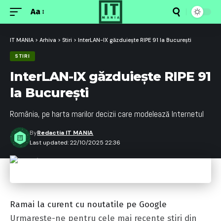
Aa
Font
Resizer
IT MANIA
>
Arhiva
>
Stiri
>
InterLAN-IX găzduiește RIPE 91 la București
STIRI
InterLAN-IX găzduiește RIPE 91
la București
România, pe harta marilor decizii care modelează Internetul
By
Redactia IT MANIA
Last updated: 22/10/2025 22:36
Ramai la curent cu noutatile pe Google
Urmareste-ne pentru cele mai recente stiri din