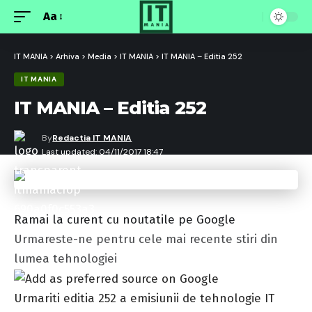
Aa
Font
Resizer
IT MANIA
>
Arhiva
>
Media
>
IT MANIA
>
IT MANIA – Editia 252
IT MANIA
IT MANIA – Editia 252
By
Redactia IT MANIA
Last updated: 04/11/2017 18:47
Ramai la curent cu noutatile pe Google
Urmareste-ne pentru cele mai recente stiri din
lumea tehnologiei
Urmariti editia 252 a emisiunii de tehnologie IT