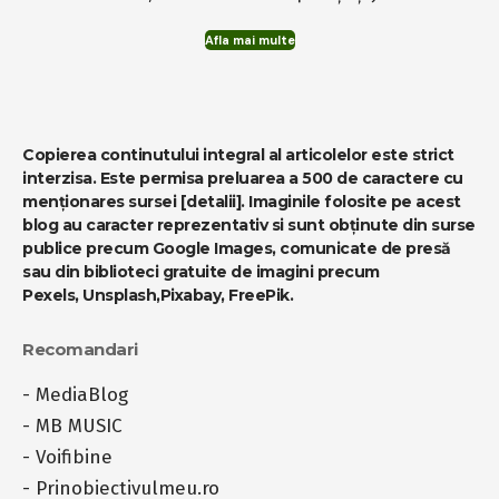
Afla mai multe
Copierea continutului integral al articolelor este strict
interzisa. Este permisa preluarea a 500 de caractere cu
menționares sursei
[detalii]
. Imaginile folosite pe acest
blog au caracter reprezentativ si sunt obținute din surse
publice precum Google Images, comunicate de presă
sau din biblioteci gratuite de imagini precum
Pexels
,
Unsplash
,
Pixabay
,
FreePik
.
Recomandari
-
MediaBlog
-
MB MUSIC
-
Voifibine
-
Prinobiectivulmeu.ro