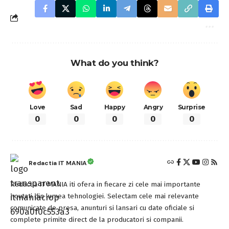
What do you think?
Love
Sad
Happy
Angry
Surprise
0
0
0
0
0
Redactia IT MANIA
Redactia IT MANIA iti ofera in fiecare zi cele mai importante
noutati din lumea tehnologiei. Selectam cele mai relevante
comunicate de presa, anunturi si lansari cu date oficiale si
complete primite direct de la producatori si companii.