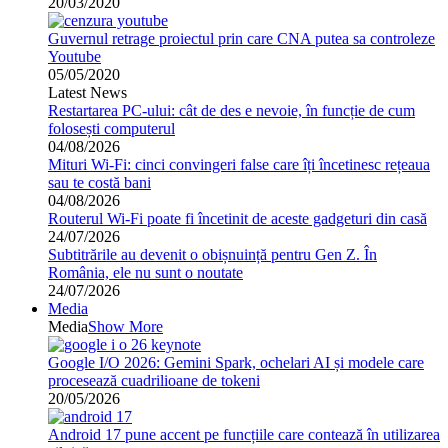
20/03/2020
Guvernul retrage proiectul prin care CNA putea sa controleze
Youtube
05/05/2020
Latest News
Restartarea PC-ului: cât de des e nevoie, în funcție de cum
folosești computerul
04/08/2026
Mituri Wi-Fi: cinci convingeri false care îți încetinesc rețeaua
sau te costă bani
04/08/2026
Routerul Wi-Fi poate fi încetinit de aceste gadgeturi din casă
24/07/2026
Subtitrările au devenit o obișnuință pentru Gen Z. În
România, ele nu sunt o noutate
24/07/2026
Media
Media
Show More
Google I/O 2026: Gemini Spark, ochelari AI și modele care
procesează cuadrilioane de tokeni
20/05/2026
Android 17 pune accent pe funcțiile care contează în utilizarea