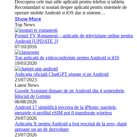
Descopera cele mai utile aplicatii pentru telefon si tableta.
Recomandari si noutati despre aplicatii pentru sistemele de
operare mobile Android si iOS dar si sisteme…
Show More
Top News
Posturi TV Romanesti – aplicatie de televiziune online pentru
Android [UPDATE 3]
07/10/2016
Top aplicatii de videoconferinte pentru Android si iOS
19/03/2020
Aplicația oficială ChatGPT ajunge și pe Android
23/07/2023
Latest News
Google Assistant dispare de pe Android din 4 septembrie,
înlocuit de Gemini
06/08/2026
Android 17 simplifică trecerea de la iPhone: parolele,
mesajele și profilul eSIM pot fi transferate wireless
29/07/2026
Aplicația X pentru Android a fost rescrisă de la zero, după
aproape un an de dezvoltare
23/07/2026