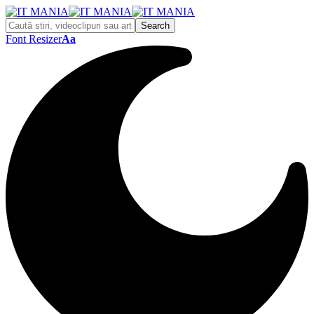
Font Resizer
Aa