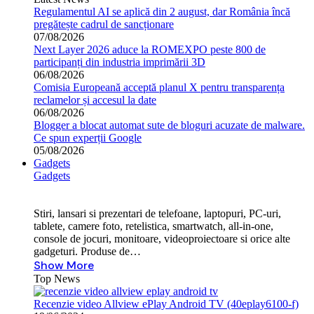
Regulamentul AI se aplică din 2 august, dar România încă
pregătește cadrul de sancționare
07/08/2026
Next Layer 2026 aduce la ROMEXPO peste 800 de
participanți din industria imprimării 3D
06/08/2026
Comisia Europeană acceptă planul X pentru transparența
reclamelor și accesul la date
06/08/2026
Blogger a blocat automat sute de bloguri acuzate de malware.
Ce spun experții Google
05/08/2026
Gadgets
Gadgets
Stiri, lansari si prezentari de telefoane, laptopuri, PC-uri,
tablete, camere foto, retelistica, smartwatch, all-in-one,
console de jocuri, monitoare, videoproiectoare si orice alte
gadgeturi. Produse de…
Show More
Top News
Recenzie video Allview ePlay Android TV (40eplay6100-f)