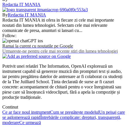
Redactia IT MANIA
By
Redactia IT MANIA
Redactia IT MANIA iti ofera in fiecare zi cele mai importante
noutati din lumea tehnologiei. Selectam cele mai relevante
comunicate de presa, anunturi si lansari cu...
Follow:
Ramai la curent cu noutatile pe Google
Urmareste-ne pentru cele mai recente stiri din lumea tehnologiei
Potrivit unei relatări The Information, OpenAI explorează un
instrument capabil să genereze muzică din prompturi text și audio,
iar pentru pregătirea datelor de antrenare ar fi colaborat cu studenți
de la The Juilliard School. Ținta declarată de surse ar fi cazuri
concrete: acompaniament de chitară pentru o voce înregistrată sau
piese care să însoțească videoclipuri, fără a apela la compoziție și
producție tradiționale.
Continut
Ce ar face noul instrument
Cum se pregătește modelul
Un peisaj care
se aglomerează rapid
Întrebările complicate: drepturi, transparență,
moderare
Ce urmează