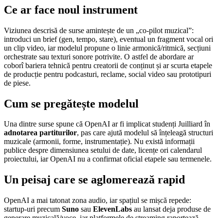
Ce ar face noul instrument
Viziunea descrisă de surse amintește de un „co-pilot muzical”:
introduci un brief (gen, tempo, stare), eventual un fragment vocal ori
un clip video, iar modelul propune o linie armonică/ritmică, secțiuni
orchestrate sau texturi sonore potrivite. O astfel de abordare ar
coborî bariera tehnică pentru creatorii de conținut și ar scurta etapele
de producție pentru podcasturi, reclame, social video sau prototipuri
de piese.
Cum se pregătește modelul
Una dintre surse spune că OpenAI ar fi implicat studenți Juilliard în
adnotarea partiturilor
, pas care ajută modelul să înțeleagă structuri
muzicale (armonii, forme, instrumentație). Nu există informații
publice despre dimensiunea setului de date, licențe ori calendarul
proiectului, iar OpenAI nu a confirmat oficial etapele sau termenele.
Un peisaj care se aglomerează rapid
OpenAI a mai tatonat zona audio, iar spațiul se mișcă repede:
startup-uri precum
Suno
sau
ElevenLabs
au lansat deja produse de
generare muzicală/voce, iar platformele de streaming raportează