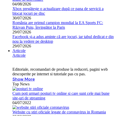
04/08/2026
Xbox pregătește o actualizare după ce pana de servicii a
blocat jocuri pe disc
30/07/2026
România are primul campion mondial la EA Sports FC:
Răzvan Puiu, învingător la Paris
29/07/2026
Facebook și-a adus aminte că are jocuri, iar tabul dedicat e din
nou la vedere pe desktop
29/07/2026
Articole
Articole
Editoriale, recomandari de produse la reduceri, pagini web
descoperite pe internet si tutoriale pas cu pas.
Show More
Top News
Cum poti urmari posturi tv online si care sunt cele mai bune
site-uri de streaming
04/07/2022
Website cu stiri oficiale legate de coronavirus in Romania