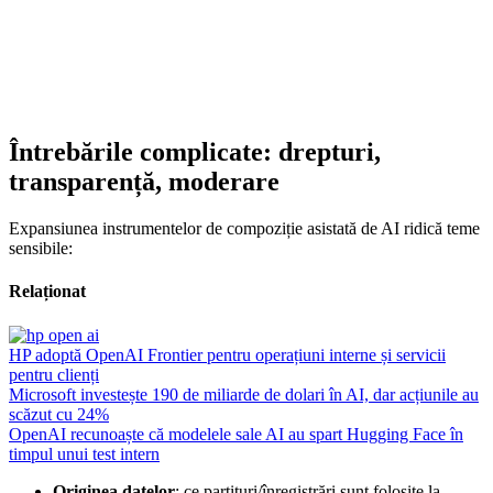
Întrebările complicate: drepturi,
transparență, moderare
Expansiunea instrumentelor de compoziție asistată de AI ridică teme
sensibile:
Relaționat
HP adoptă OpenAI Frontier pentru operațiuni interne și servicii
pentru clienți
Microsoft investește 190 de miliarde de dolari în AI, dar acțiunile au
scăzut cu 24%
OpenAI recunoaște că modelele sale AI au spart Hugging Face în
timpul unui test intern
Originea datelor
: ce partituri/înregistrări sunt folosite la