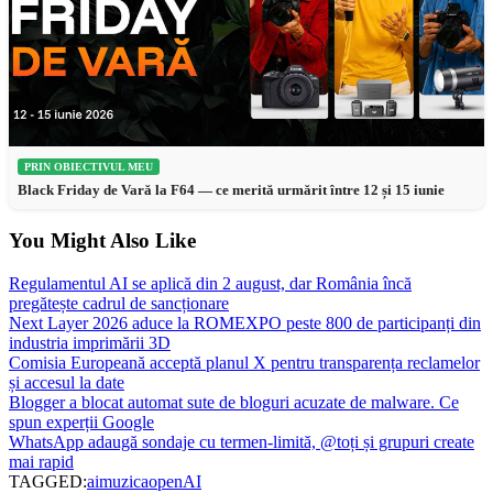
PRIN OBIECTIVUL MEU
Black Friday de Vară la F64 — ce merită urmărit între 12 și 15 iunie
You Might Also Like
Regulamentul AI se aplică din 2 august, dar România încă
pregătește cadrul de sancționare
Next Layer 2026 aduce la ROMEXPO peste 800 de participanți din
industria imprimării 3D
Comisia Europeană acceptă planul X pentru transparența reclamelor
și accesul la date
Blogger a blocat automat sute de bloguri acuzate de malware. Ce
spun experții Google
WhatsApp adaugă sondaje cu termen-limită, @toți și grupuri create
mai rapid
TAGGED:
ai
muzica
openAI