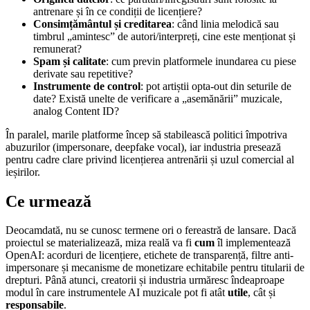
antrenare și în ce condiții de licențiere?
Consimțământul și creditarea
: când linia melodică sau
timbrul „amintesc” de autori/interpreți, cine este menționat și
remunerat?
Spam și calitate
: cum previn platformele inundarea cu piese
derivate sau repetitive?
Instrumente de control
: pot artiștii opta-out din seturile de
date? Există unelte de verificare a „asemănării” muzicale,
analog Content ID?
În paralel, marile platforme încep să stabilească politici împotriva
abuzurilor (impersonare, deepfake vocal), iar industria presează
pentru cadre clare privind licențierea antrenării și uzul comercial al
ieșirilor.
Ce urmează
Deocamdată, nu se cunosc termene ori o fereastră de lansare. Dacă
proiectul se materializează, miza reală va fi
cum
îl implementează
OpenAI: acorduri de licențiere, etichete de transparență, filtre anti-
impersonare și mecanisme de monetizare echitabile pentru titularii de
drepturi. Până atunci, creatorii și industria urmăresc îndeaproape
modul în care instrumentele AI muzicale pot fi atât
utile
, cât și
responsabile
.