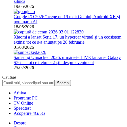
zilnică
19/05/2026
Google I/O 2026 începe pe 19 mai: Gemini, Android XR și
noul pariu AI
18/05/2026
Xiaomi a lansat Seria 17, un hypercar virtual și un ecosistem
extins: tot ce s-a anunțat pe 28 februarie
01/03/2026
Samsung Unpacked 2026: urmărește LIVE lansarea Galaxy
S26 — tot ce trebuie să știi despre eveniment
25/02/2026
Căutare
Arhiva
Programe PC
TV Online
Speedtest
Acoperire 4G/5G
Despre