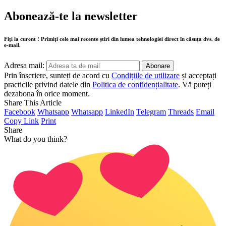
Abonează-te la newsletter
Fiți la curent ! Primiți cele mai recente știri din lumea tehnologiei direct în căsuța dvs. de
e-mail.
Adresa mail:
Prin înscriere, sunteți de acord cu
Condițiile de utilizare
și acceptați
practicile privind datele din
Politica de confidențialitate
. Vă puteți
dezabona în orice moment.
Share This Article
Facebook
Whatsapp
Whatsapp
LinkedIn
Telegram
Threads
Email
Copy Link
Print
Share
What do you think?