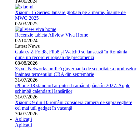
19/06/2024
Xiaomi 15 Series: lansare globală pe 2 martie, înainte de
MWC 2025
02/03/2025
Recenzie tableta Allview Viva Home
02/10/2024
Latest News
Galaxy Z Fold8, Flip8 și Watch9 se lansează în România
după un record european de precomenzi
08/08/2026
Zyxel Networks unifică guvernanța de securitate a produselor
înaintea termenului CRA din septembrie
31/07/2026
iPhone 18 standard ar putea fi amânat până în 2027. Apple
schimbă calendarul lansărilor
31/07/2026
Xiaomi: 9 din 10 români consideră camera de supraveghere
cel mai util gadget în vacanță
30/07/2026
Aplicații
Aplicații