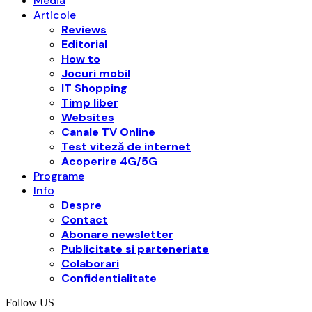
Media
Articole
Reviews
Editorial
How to
Jocuri mobil
IT Shopping
Timp liber
Websites
Canale TV Online
Test viteză de internet
Acoperire 4G/5G
Programe
Info
Despre
Contact
Abonare newsletter
Publicitate si parteneriate
Colaborari
Confidentialitate
Follow US