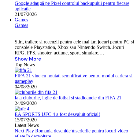
Google adaugă pe Pixel controlul backupului pentru fiecare
aplicație
21/07/2026
Games
Games
Stiri, trailere si recenzii pentru cele mai tari jocuri pentru PC si
consolele Playstation, Xbox sau Nintendo Switch. Jocuri
RPG, FPS, shooter, actiune, sport, simulare,…
Show More
Top News
FIFA 21 vine cu noutati semnificative pentru modul cariera si
gameplay
04/08/2020
Iata cluburile, ligile de fotbal si stadioanele din FIFA 21
24/09/2020
EA SPORTS UFC 4 a fost dezvaluit oficial!
15/07/2020
Latest News
Next Play Romania deschide înscrierile pentru jocuri video
aflate în dezvoltare