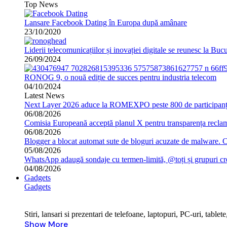
Top News
Lansare Facebook Dating în Europa după amânare
23/10/2020
Liderii telecomunicațiilor și inovației digitale se reunesc la B
26/09/2024
RONOG 9, o nouă ediție de succes pentru industria telecom
04/10/2024
Latest News
Next Layer 2026 aduce la ROMEXPO peste 800 de participanți 
06/08/2026
Comisia Europeană acceptă planul X pentru transparența reclame
06/08/2026
Blogger a blocat automat sute de bloguri acuzate de malware. 
05/08/2026
WhatsApp adaugă sondaje cu termen-limită, @toți și grupuri cr
04/08/2026
Gadgets
Gadgets
Stiri, lansari si prezentari de telefoane, laptopuri, PC-uri, tabl
Show More