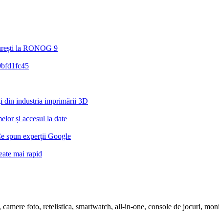
ucurești la RONOG 9
din industria imprimării 3D
lor și accesul la date
Ce spun experții Google
eate mai rapid
ete, camere foto, retelistica, smartwatch, all-in-one, console de jocuri, m