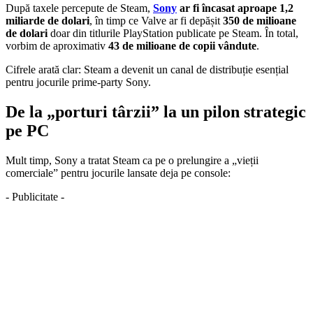
După taxele percepute de Steam,
Sony
ar fi încasat aproape 1,2
miliarde de dolari
, în timp ce Valve ar fi depășit
350 de milioane
de dolari
doar din titlurile PlayStation publicate pe Steam. În total,
vorbim de aproximativ
43 de milioane de copii vândute
.
Cifrele arată clar: Steam a devenit un canal de distribuție esențial
pentru jocurile prime-party Sony.
De la „porturi târzii” la un pilon strategic
pe PC
Mult timp, Sony a tratat Steam ca pe o prelungire a „vieții
comerciale” pentru jocurile lansate deja pe console:
- Publicitate -