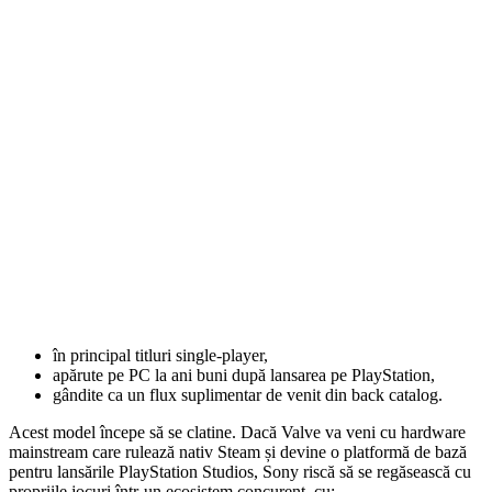
în principal titluri single-player,
apărute pe PC la ani buni după lansarea pe PlayStation,
gândite ca un flux suplimentar de venit din back catalog.
Acest model începe să se clatine. Dacă Valve va veni cu hardware
mainstream care rulează nativ Steam și devine o platformă de bază
pentru lansările PlayStation Studios, Sony riscă să se regăsească cu
propriile jocuri într-un ecosistem concurent, cu: