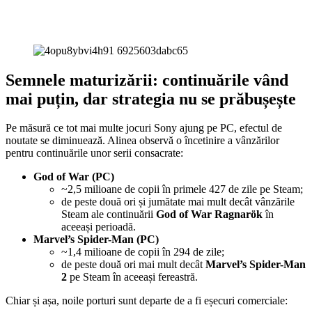
Semnele maturizării: continuările vând
mai puțin, dar strategia nu se prăbușește
Pe măsură ce tot mai multe jocuri Sony ajung pe PC, efectul de
noutate se diminuează. Alinea observă o încetinire a vânzărilor
pentru continuările unor serii consacrate:
God of War (PC)
~2,5 milioane de copii în primele 427 de zile pe Steam;
de peste două ori și jumătate mai mult decât vânzările
Steam ale continuării
God of War Ragnarök
în
aceeași perioadă.
Marvel’s Spider-Man (PC)
~1,4 milioane de copii în 294 de zile;
de peste două ori mai mult decât
Marvel’s Spider-Man
2
pe Steam în aceeași fereastră.
Chiar și așa, noile porturi sunt departe de a fi eșecuri comerciale: