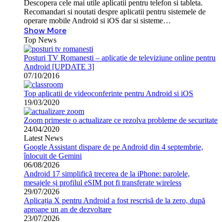
Descopera cele mai utile aplicatii pentru telefon si tableta.
Recomandari si noutati despre aplicatii pentru sistemele de
operare mobile Android si iOS dar si sisteme…
Show More
Top News
Posturi TV Romanesti – aplicatie de televiziune online pentru
Android [UPDATE 3]
07/10/2016
Top aplicatii de videoconferinte pentru Android si iOS
19/03/2020
Zoom primeste o actualizare ce rezolva probleme de securitate
24/04/2020
Latest News
Google Assistant dispare de pe Android din 4 septembrie,
înlocuit de Gemini
06/08/2026
Android 17 simplifică trecerea de la iPhone: parolele,
mesajele și profilul eSIM pot fi transferate wireless
29/07/2026
Aplicația X pentru Android a fost rescrisă de la zero, după
aproape un an de dezvoltare
23/07/2026