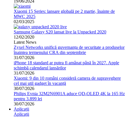
19/06/2024
Xiaomi 15 Series: lansare globală pe 2 martie, înainte de
MWC 2025
02/03/2025
Samsung Galaxy S20 lansat live la Unpacked 2020
12/02/2020
Latest News
Zyxel Networks unifică guvernanța de securitate a produselor
înaintea termenului CRA din septembrie
31/07/2026
iPhone 18 standard ar putea fi amânat până în 2027. Apple
schimbă calendarul lansărilor
31/07/2026
Xiaomi: 9 din 10 români consideră camera de supraveghere
cel mai util gadget în vacanță
30/07/2026
Philips Evnia 32M2N6901A aduce QD-OLED 4K la 165 Hz
pentru 3.899 lei
30/07/2026
Aplicații
Aplicații