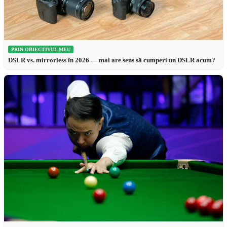
PRIN OBIECTIVUL MEU
DSLR vs. mirrorless în 2026 — mai are sens să cumperi un DSLR acum?