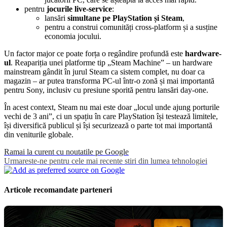
pentru
jocurile live-service
:
lansări
simultane pe PlayStation și Steam
,
pentru a construi comunități cross-platform și a susține
economia jocului.
Un factor major ce poate forța o regândire profundă este
hardware-
ul
. Reapariția unei platforme tip „Steam Machine” – un hardware
mainstream gândit în jurul Steam ca sistem complet, nu doar ca
magazin – ar putea transforma PC-ul într-o zonă și mai importantă
pentru Sony, inclusiv cu presiune sporită pentru lansări day-one.
În acest context, Steam nu mai este doar „locul unde ajung porturile
vechi de 3 ani”, ci un spațiu în care PlayStation își testează limitele,
își diversifică publicul și își securizează o parte tot mai importantă
din veniturile globale.
Ramai la curent cu noutatile pe Google
Urmareste-ne pentru cele mai recente stiri din lumea tehnologiei
Articole recomandate parteneri