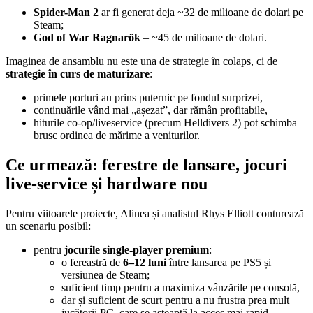
Spider-Man 2
ar fi generat deja ~32 de milioane de dolari pe
Steam;
God of War Ragnarök
– ~45 de milioane de dolari.
Imaginea de ansamblu nu este una de strategie în colaps, ci de
strategie în curs de maturizare
:
primele porturi au prins puternic pe fondul surprizei,
continuările vând mai „așezat”, dar rămân profitabile,
hiturile co-op/liveservice (precum Helldivers 2) pot schimba
brusc ordinea de mărime a veniturilor.
Ce urmează: ferestre de lansare, jocuri
live-service și hardware nou
Pentru viitoarele proiecte, Alinea și analistul Rhys Elliott conturează
un scenariu posibil:
pentru
jocurile single-player premium
:
o fereastră de
6–12 luni
între lansarea pe PS5 și
versiunea de Steam;
suficient timp pentru a maximiza vânzările pe consolă,
dar și suficient de scurt pentru a nu frustra prea mult
jucătorii PC, care se așteaptă la acces mai rapid.