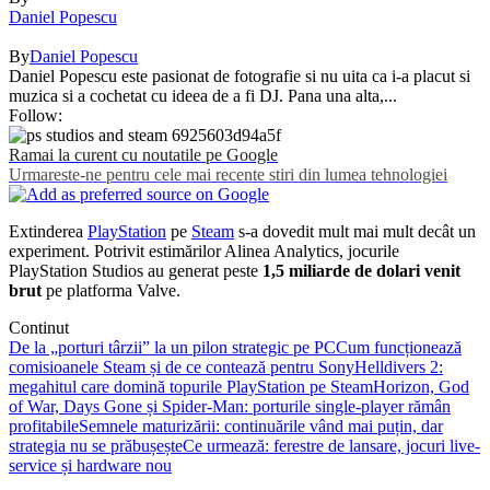
Daniel Popescu
By
Daniel Popescu
Daniel Popescu este pasionat de fotografie si nu uita ca i-a placut si
muzica si a cochetat cu ideea de a fi DJ. Pana una alta,...
Follow:
Ramai la curent cu noutatile pe Google
Urmareste-ne pentru cele mai recente stiri din lumea tehnologiei
Extinderea
PlayStation
pe
Steam
s-a dovedit mult mai mult decât un
experiment. Potrivit estimărilor Alinea Analytics, jocurile
PlayStation Studios au generat peste
1,5 miliarde de dolari venit
brut
pe platforma Valve.
Continut
De la „porturi târzii” la un pilon strategic pe PC
Cum funcționează
comisioanele Steam și de ce contează pentru Sony
Helldivers 2:
megahitul care domină topurile PlayStation pe Steam
Horizon, God
of War, Days Gone și Spider-Man: porturile single-player rămân
profitabile
Semnele maturizării: continuările vând mai puțin, dar
strategia nu se prăbușește
Ce urmează: ferestre de lansare, jocuri live-
service și hardware nou