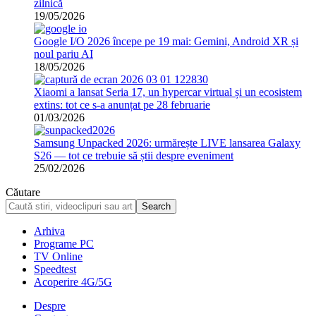
zilnică
19/05/2026
Google I/O 2026 începe pe 19 mai: Gemini, Android XR și
noul pariu AI
18/05/2026
Xiaomi a lansat Seria 17, un hypercar virtual și un ecosistem
extins: tot ce s-a anunțat pe 28 februarie
01/03/2026
Samsung Unpacked 2026: urmărește LIVE lansarea Galaxy
S26 — tot ce trebuie să știi despre eveniment
25/02/2026
Căutare
Arhiva
Programe PC
TV Online
Speedtest
Acoperire 4G/5G
Despre