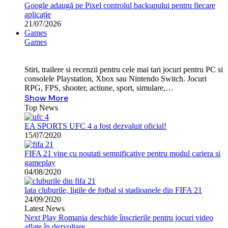
Google adaugă pe Pixel controlul backupului pentru fiecare
aplicație
21/07/2026
Games
Games
Stiri, trailere si recenzii pentru cele mai tari jocuri pentru PC si
consolele Playstation, Xbox sau Nintendo Switch. Jocuri
RPG, FPS, shooter, actiune, sport, simulare,…
Show More
Top News
EA SPORTS UFC 4 a fost dezvaluit oficial!
15/07/2020
FIFA 21 vine cu noutati semnificative pentru modul cariera si
gameplay
04/08/2020
Iata cluburile, ligile de fotbal si stadioanele din FIFA 21
24/09/2020
Latest News
Next Play Romania deschide înscrierile pentru jocuri video
aflate în dezvoltare