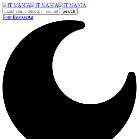
Font Resizer
Aa