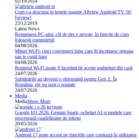
02/10/2024
Cum s-a descurat in testele noastre Allview Android TV 50′
[review]
23/12/2019
Latest News
Restartarea PC-ului: cât de des e nevoie, în funcție de cum
folosești computerul
04/08/2026
Mituri Wi-Fi: cinci convingeri false care îți încetinesc rețeaua
sau te costă bani
04/08/2026
Routerul Wi-Fi poate fi încetinit de aceste gadgeturi din casă
24/07/2026
Subtitrările au devenit o obișnuință pentru Gen Z. În
România, ele nu sunt o noutate
24/07/2026
Media
Media
Show More
Google I/O 2026: Gemini Spark, ochelari AI și modele care
procesează cuadrilioane de tokeni
20/05/2026
Android 17 pune accent pe funcțiile care contează în utilizarea