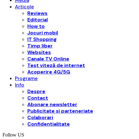
Media
Articole
Reviews
Editorial
How to
Jocuri mobil
IT Shopping
Timp liber
Websites
Canale TV Online
Test viteză de internet
Acoperire 4G/5G
Programe
Info
Despre
Contact
Abonare newsletter
Publicitate si parteneriate
Colaborari
Confidentialitate
Follow US