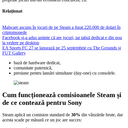
Relaționat
Malware ascuns în jocuri de pe Steam a furat 220.000 de dolari în
criptomonede
Facebook și-a adus aminte că are jocuri, iar tabul dedicat e din nou
la vedere pe desktop
EA Sports FC 27 se lansează pe 25 septembrie cu The Grounds și
FUT Gallery
bază de hardware dedicat,
comunitate puternică,
presiune pentru lansări simultane (day-one) cu consolele.
Cum funcționează comisioanele Steam și
de ce contează pentru Sony
Steam aplică un comision standard de
30%
din vânzările brute, dar
acesta scade pe măsură ce un joc are succes: