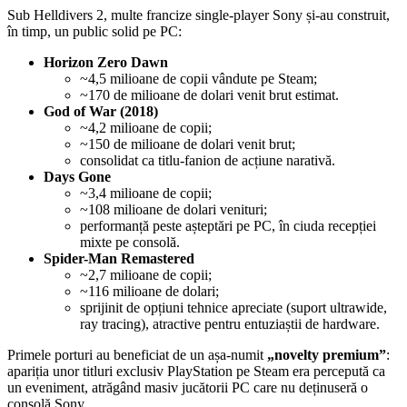
Sub Helldivers 2, multe francize single-player Sony și-au construit,
în timp, un public solid pe PC:
Horizon Zero Dawn
~4,5 milioane de copii vândute pe Steam;
~170 de milioane de dolari venit brut estimat.
God of War (2018)
~4,2 milioane de copii;
~150 de milioane de dolari venit brut;
consolidat ca titlu-fanion de acțiune narativă.
Days Gone
~3,4 milioane de copii;
~108 milioane de dolari venituri;
performanță peste așteptări pe PC, în ciuda recepției
mixte pe consolă.
Spider-Man Remastered
~2,7 milioane de copii;
~116 milioane de dolari;
sprijinit de opțiuni tehnice apreciate (suport ultrawide,
ray tracing), atractive pentru entuziaștii de hardware.
Primele porturi au beneficiat de un așa-numit
„novelty premium”
:
apariția unor titluri exclusiv PlayStation pe Steam era percepută ca
un eveniment, atrăgând masiv jucătorii PC care nu deținuseră o
consolă Sony.