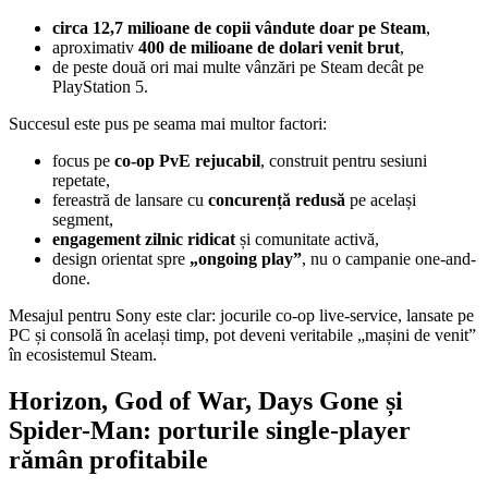
circa 12,7 milioane de copii vândute doar pe Steam
,
aproximativ
400 de milioane de dolari venit brut
,
de peste două ori mai multe vânzări pe Steam decât pe
PlayStation 5.
Succesul este pus pe seama mai multor factori:
focus pe
co-op PvE rejucabil
, construit pentru sesiuni
repetate,
fereastră de lansare cu
concurență redusă
pe același
segment,
engagement zilnic ridicat
și comunitate activă,
design orientat spre
„ongoing play”
, nu o campanie one-and-
done.
Mesajul pentru Sony este clar: jocurile co-op live-service, lansate pe
PC și consolă în același timp, pot deveni veritabile „mașini de venit”
în ecosistemul Steam.
Horizon, God of War, Days Gone și
Spider-Man: porturile single-player
rămân profitabile