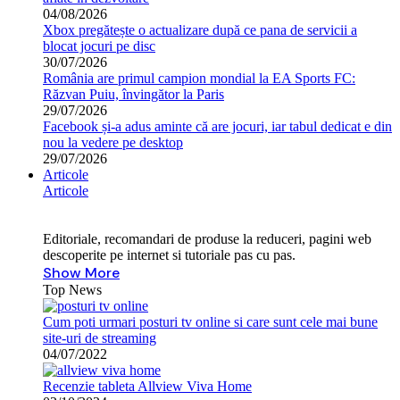
04/08/2026
Xbox pregătește o actualizare după ce pana de servicii a
blocat jocuri pe disc
30/07/2026
România are primul campion mondial la EA Sports FC:
Răzvan Puiu, învingător la Paris
29/07/2026
Facebook și-a adus aminte că are jocuri, iar tabul dedicat e din
nou la vedere pe desktop
29/07/2026
Articole
Articole
Editoriale, recomandari de produse la reduceri, pagini web
descoperite pe internet si tutoriale pas cu pas.
Show More
Top News
Cum poti urmari posturi tv online si care sunt cele mai bune
site-uri de streaming
04/07/2022
Recenzie tableta Allview Viva Home