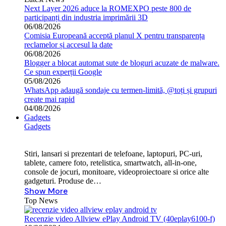
Next Layer 2026 aduce la ROMEXPO peste 800 de
participanți din industria imprimării 3D
06/08/2026
Comisia Europeană acceptă planul X pentru transparența
reclamelor și accesul la date
06/08/2026
Blogger a blocat automat sute de bloguri acuzate de malware.
Ce spun experții Google
05/08/2026
WhatsApp adaugă sondaje cu termen-limită, @toți și grupuri
create mai rapid
04/08/2026
Gadgets
Gadgets
Stiri, lansari si prezentari de telefoane, laptopuri, PC-uri,
tablete, camere foto, retelistica, smartwatch, all-in-one,
console de jocuri, monitoare, videoproiectoare si orice alte
gadgeturi. Produse de…
Show More
Top News
Recenzie video Allview ePlay Android TV (40eplay6100-f)