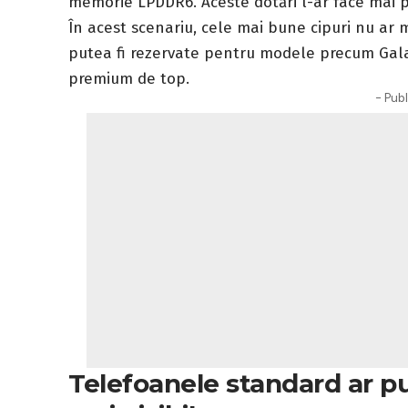
memorie LPDDR6. Aceste dotări l-ar face mai p
În acest scenariu, cele mai bune cipuri nu ar m
putea fi rezervate pentru modele precum Galax
premium de top.
- Publ
Telefoanele standard ar p