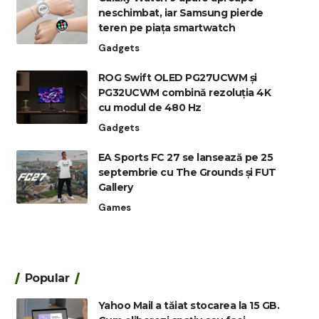
neschimbat, iar Samsung pierde
teren pe piața smartwatch
Gadgets
ROG Swift OLED PG27UCWM și
PG32UCWM combină rezoluția 4K
cu modul de 480 Hz
Gadgets
EA Sports FC 27 se lansează pe 25
septembrie cu The Grounds și FUT
Gallery
Games
Popular
Yahoo Mail a tăiat stocarea la 15 GB.