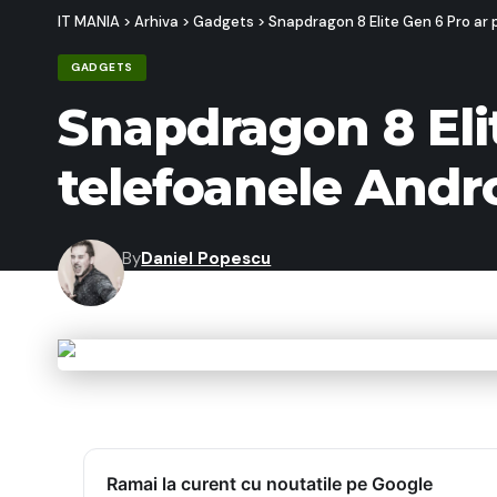
IT MANIA
>
Arhiva
>
Gadgets
>
Snapdragon 8 Elite Gen 6 Pro ar
GADGETS
Snapdragon 8 Eli
telefoanele And
By
Daniel Popescu
Last updated: 18/05/2026 13:37
Ramai la curent cu noutatile pe Google