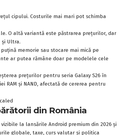
țul cipului. Costurile mai mari pot schimba
le. O altă variantă este păstrarea prețurilor, dar
și Ultra.
 puțină memorie sau stocare mai mică pe
ente ar putea rămâne doar pe modelele cele
eșterea prețurilor pentru seria Galaxy S26 în
iei RAM și NAND, afectată de cererea pentru
rătorii din România
vizibile la lansările Android premium din 2026 și
rile globale, taxe, curs valutar și politica