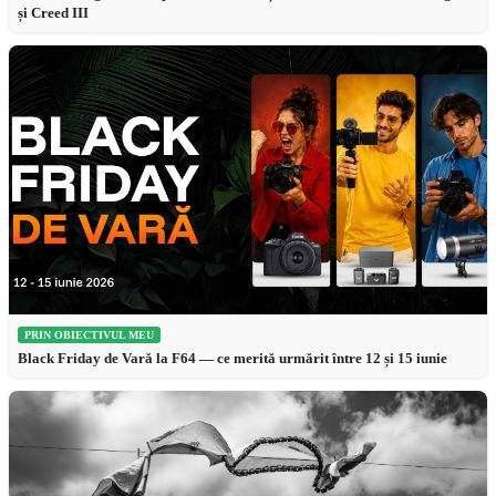
și Creed III
PRIN OBIECTIVUL MEU
Black Friday de Vară la F64 — ce merită urmărit între 12 și 15 iunie