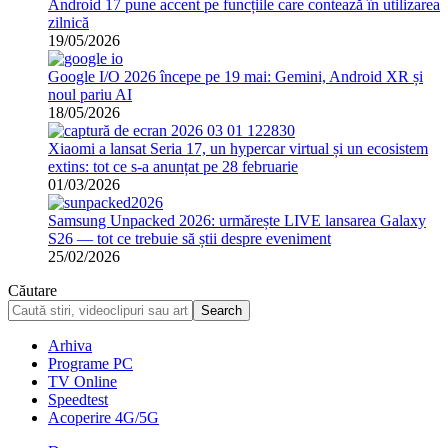
Android 17 pune accent pe funcțiile care contează în utilizarea
zilnică
19/05/2026
Google I/O 2026 începe pe 19 mai: Gemini, Android XR și
noul pariu AI
18/05/2026
Xiaomi a lansat Seria 17, un hypercar virtual și un ecosistem
extins: tot ce s-a anunțat pe 28 februarie
01/03/2026
Samsung Unpacked 2026: urmărește LIVE lansarea Galaxy
S26 — tot ce trebuie să știi despre eveniment
25/02/2026
Căutare
Arhiva
Programe PC
TV Online
Speedtest
Acoperire 4G/5G