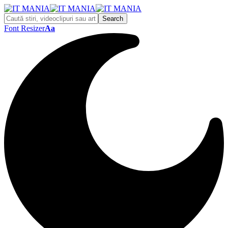
Font Resizer
Aa