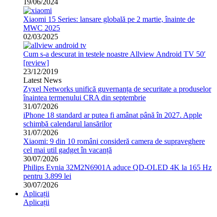
19/06/2024
Xiaomi 15 Series: lansare globală pe 2 martie, înainte de
MWC 2025
02/03/2025
Cum s-a descurat in testele noastre Allview Android TV 50′
[review]
23/12/2019
Latest News
Zyxel Networks unifică guvernanța de securitate a produselor
înaintea termenului CRA din septembrie
31/07/2026
iPhone 18 standard ar putea fi amânat până în 2027. Apple
schimbă calendarul lansărilor
31/07/2026
Xiaomi: 9 din 10 români consideră camera de supraveghere
cel mai util gadget în vacanță
30/07/2026
Philips Evnia 32M2N6901A aduce QD-OLED 4K la 165 Hz
pentru 3.899 lei
30/07/2026
Aplicații
Aplicații