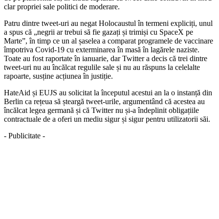
clar propriei sale politici de moderare.
Patru dintre tweet-uri au negat Holocaustul în termeni expliciți, unul
a spus că „negrii ar trebui să fie gazați și trimiși cu SpaceX pe
Marte”, în timp ce un al șaselea a comparat programele de vaccinare
împotriva Covid-19 cu exterminarea în masă în lagărele naziste.
Toate au fost raportate în ianuarie, dar Twitter a decis că trei dintre
tweet-uri nu au încălcat regulile sale și nu au răspuns la celelalte
rapoarte, susține acțiunea în justiție.
HateAid și EUJS au solicitat la începutul acestui an la o instanță din
Berlin ca rețeua să șteargă tweet-urile, argumentând că acestea au
încălcat legea germană și că Twitter nu și-a îndeplinit obligațiile
contractuale de a oferi un mediu sigur și sigur pentru utilizatorii săi.
- Publicitate -