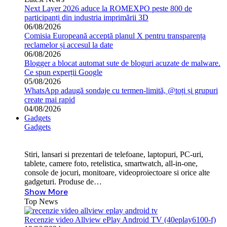
Next Layer 2026 aduce la ROMEXPO peste 800 de
participanți din industria imprimării 3D
06/08/2026
Comisia Europeană acceptă planul X pentru transparența
reclamelor și accesul la date
06/08/2026
Blogger a blocat automat sute de bloguri acuzate de malware.
Ce spun experții Google
05/08/2026
WhatsApp adaugă sondaje cu termen-limită, @toți și grupuri
create mai rapid
04/08/2026
Gadgets
Gadgets
Stiri, lansari si prezentari de telefoane, laptopuri, PC-uri,
tablete, camere foto, retelistica, smartwatch, all-in-one,
console de jocuri, monitoare, videoproiectoare si orice alte
gadgeturi. Produse de…
Show More
Top News
Recenzie video Allview ePlay Android TV (40eplay6100-f)