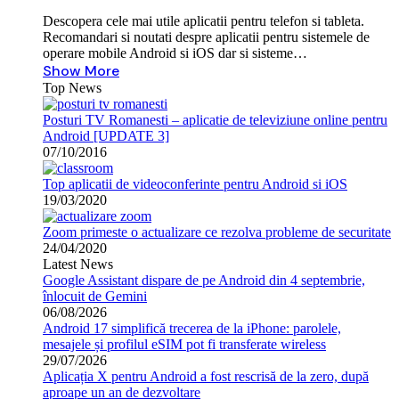
Descopera cele mai utile aplicatii pentru telefon si tableta.
Recomandari si noutati despre aplicatii pentru sistemele de
operare mobile Android si iOS dar si sisteme…
Show More
Top News
Posturi TV Romanesti – aplicatie de televiziune online pentru
Android [UPDATE 3]
07/10/2016
Top aplicatii de videoconferinte pentru Android si iOS
19/03/2020
Zoom primeste o actualizare ce rezolva probleme de securitate
24/04/2020
Latest News
Google Assistant dispare de pe Android din 4 septembrie,
înlocuit de Gemini
06/08/2026
Android 17 simplifică trecerea de la iPhone: parolele,
mesajele și profilul eSIM pot fi transferate wireless
29/07/2026
Aplicația X pentru Android a fost rescrisă de la zero, după
aproape un an de dezvoltare