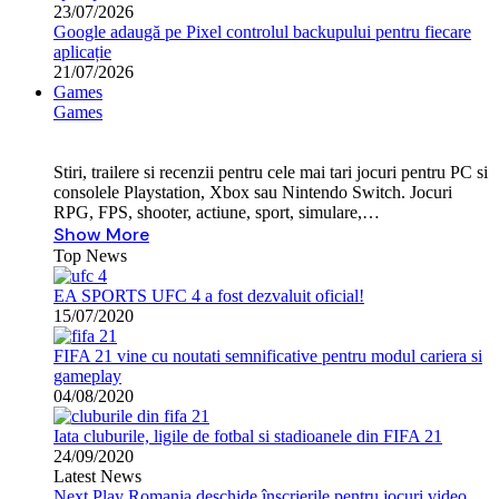
23/07/2026
Google adaugă pe Pixel controlul backupului pentru fiecare
aplicație
21/07/2026
Games
Games
Stiri, trailere si recenzii pentru cele mai tari jocuri pentru PC si
consolele Playstation, Xbox sau Nintendo Switch. Jocuri
RPG, FPS, shooter, actiune, sport, simulare,…
Show More
Top News
EA SPORTS UFC 4 a fost dezvaluit oficial!
15/07/2020
FIFA 21 vine cu noutati semnificative pentru modul cariera si
gameplay
04/08/2020
Iata cluburile, ligile de fotbal si stadioanele din FIFA 21
24/09/2020
Latest News
Next Play Romania deschide înscrierile pentru jocuri video