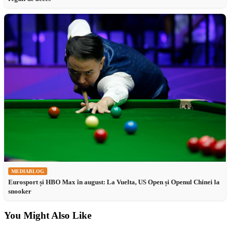
MEDIABLOG
Eurosport și HBO Max în august: La Vuelta, US Open și Openul Chinei la
snooker
You Might Also Like