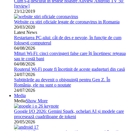
Cum s-a descurat in testele noastre Allview Android TV 50′
[review]
23/12/2019
Website cu stiri oficiale legate de coronavirus in Romania
20/03/2020
Latest News
Restartarea PC-ului: cât de des e nevoie, în funcție de cum
folosești computerul
04/08/2026
Mituri Wi-Fi: cinci convingeri false care îți încetinesc rețeaua
sau te costă bani
04/08/2026
Routerul Wi-Fi poate fi încetinit de aceste gadgeturi din casă
24/07/2026
Subtitrările au devenit o obișnuință pentru Gen Z. În
România, ele nu sunt o noutate
24/07/2026
Media
Media
Show More
Google I/O 2026: Gemini Spark, ochelari AI și modele care
procesează cuadrilioane de tokeni
20/05/2026