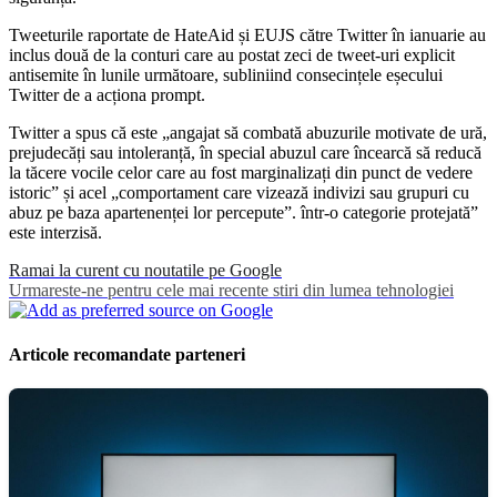
Tweeturile raportate de HateAid și EUJS către Twitter în ianuarie au
inclus două de la conturi care au postat zeci de tweet-uri explicit
antisemite în lunile următoare, subliniind consecințele eșecului
Twitter de a acționa prompt.
Twitter a spus că este „angajat să combată abuzurile motivate de ură,
prejudecăți sau intoleranță, în special abuzul care încearcă să reducă
la tăcere vocile celor care au fost marginalizați din punct de vedere
istoric” și acel „comportament care vizează indivizi sau grupuri cu
abuz pe baza apartenenței lor percepute”. într-o categorie protejată”
este interzisă.
Ramai la curent cu noutatile pe Google
Urmareste-ne pentru cele mai recente stiri din lumea tehnologiei
Articole recomandate parteneri