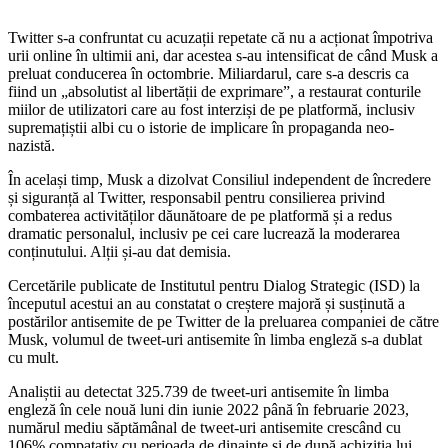
Twitter s-a confruntat cu acuzații repetate că nu a acționat împotriva
urii online în ultimii ani, dar acestea s-au intensificat de când Musk a
preluat conducerea în octombrie. Miliardarul, care s-a descris ca
fiind un „absolutist al libertății de exprimare”, a restaurat conturile
miilor de utilizatori care au fost interziși de pe platformă, inclusiv
supremațiștii albi cu o istorie de implicare în propaganda neo-
nazistă.
În același timp, Musk a dizolvat Consiliul independent de încredere
și siguranță al Twitter, responsabil pentru consilierea privind
combaterea activităților dăunătoare de pe platformă și a redus
dramatic personalul, inclusiv pe cei care lucrează la moderarea
conținutului. Alții și-au dat demisia.
Cercetările publicate de Institutul pentru Dialog Strategic (ISD) la
începutul acestui an au constatat o creștere majoră și susținută a
postărilor antisemite de pe Twitter de la preluarea companiei de către
Musk, volumul de tweet-uri antisemite în limba engleză s-a dublat
cu mult.
Analiștii au detectat 325.739 de tweet-uri antisemite în limba
engleză în cele nouă luni din iunie 2022 până în februarie 2023,
numărul mediu săptămânal de tweet-uri antisemite crescând cu
106% compatativ cu perioada de dinainte și de după achiziția lui