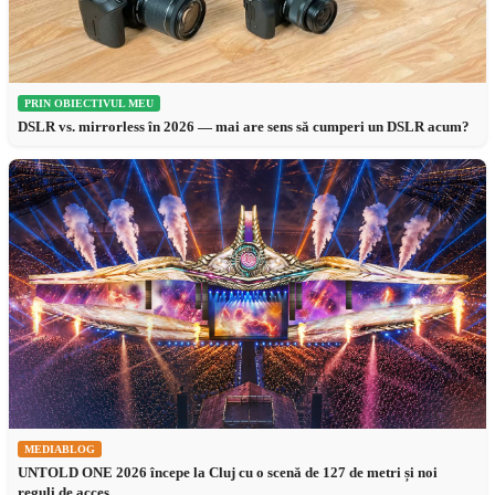
PRIN OBIECTIVUL MEU
DSLR vs. mirrorless în 2026 — mai are sens să cumperi un DSLR acum?
MEDIABLOG
UNTOLD ONE 2026 începe la Cluj cu o scenă de 127 de metri și noi
reguli de acces