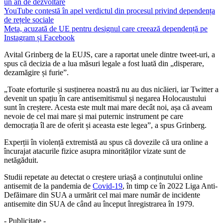
un an de dezvoltare
YouTube contestă în apel verdictul din procesul privind dependența
de rețele sociale
Meta, acuzată de UE pentru designul care creează dependență pe
Instagram și Facebook
Avital Grinberg de la EUJS, care a raportat unele dintre tweet-uri, a
spus că decizia de a lua măsuri legale a fost luată din „disperare,
dezamăgire și furie”.
„Toate eforturile și susținerea noastră nu au dus nicăieri, iar Twitter a
devenit un spațiu în care antisemitismul și negarea Holocaustului
sunt în creștere. Acesta este mult mai mare decât noi, așa că aveam
nevoie de cel mai mare și mai puternic instrument pe care
democrația îl are de oferit și aceasta este legea”, a spus Grinberg.
Experții în violență extremistă au spus că dovezile că ura online a
încurajat atacurile fizice asupra minorităților vizate sunt de
netăgăduit.
Studii repetate au detectat o creștere uriașă a conținutului online
antisemit de la pandemia de
Covid-19
, în timp ce în 2022 Liga Anti-
Defăimare din SUA a urmărit cel mai mare număr de incidente
antisemite din SUA de când au început înregistrarea în 1979.
- Publicitate -