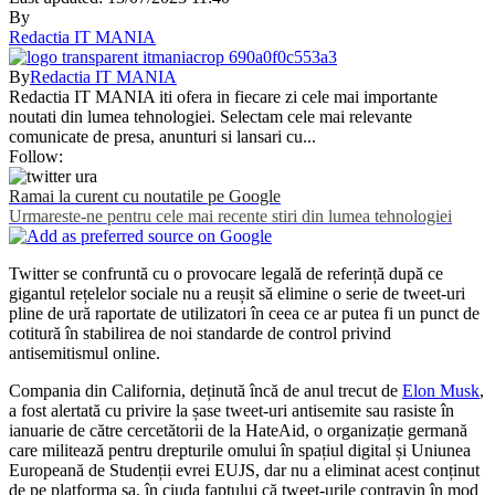
By
Redactia IT MANIA
By
Redactia IT MANIA
Redactia IT MANIA iti ofera in fiecare zi cele mai importante
noutati din lumea tehnologiei. Selectam cele mai relevante
comunicate de presa, anunturi si lansari cu...
Follow:
Ramai la curent cu noutatile pe Google
Urmareste-ne pentru cele mai recente stiri din lumea tehnologiei
Twitter se confruntă cu o provocare legală de referință după ce
gigantul rețelelor sociale nu a reușit să elimine o serie de tweet-uri
pline de ură raportate de utilizatori în ceea ce ar putea fi un punct de
cotitură în stabilirea de noi standarde de control privind
antisemitismul online.
Compania din California, deținută încă de anul trecut de
Elon Musk
,
a fost alertată cu privire la șase tweet-uri antisemite sau rasiste în
ianuarie de către cercetătorii de la HateAid, o organizație germană
care militează pentru drepturile omului în spațiul digital și Uniunea
Europeană de Studenții evrei EUJS, dar nu a eliminat acest conținut
de pe platforma sa, în ciuda faptului că tweet-urile contravin în mod