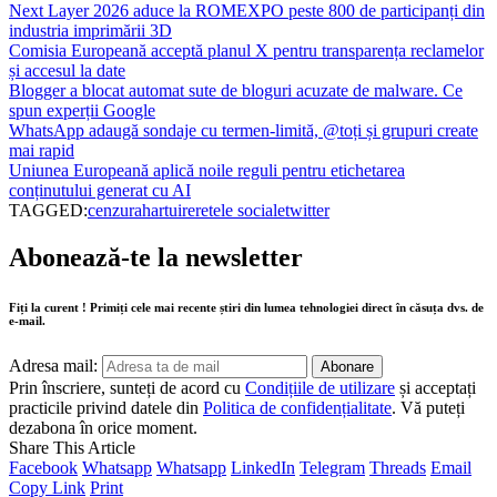
Next Layer 2026 aduce la ROMEXPO peste 800 de participanți din
industria imprimării 3D
Comisia Europeană acceptă planul X pentru transparența reclamelor
și accesul la date
Blogger a blocat automat sute de bloguri acuzate de malware. Ce
spun experții Google
WhatsApp adaugă sondaje cu termen-limită, @toți și grupuri create
mai rapid
Uniunea Europeană aplică noile reguli pentru etichetarea
conținutului generat cu AI
TAGGED:
cenzura
hartuire
retele sociale
twitter
Abonează-te la newsletter
Fiți la curent ! Primiți cele mai recente știri din lumea tehnologiei direct în căsuța dvs. de
e-mail.
Adresa mail:
Prin înscriere, sunteți de acord cu
Condițiile de utilizare
și acceptați
practicile privind datele din
Politica de confidențialitate
. Vă puteți
dezabona în orice moment.
Share This Article
Facebook
Whatsapp
Whatsapp
LinkedIn
Telegram
Threads
Email
Copy Link
Print