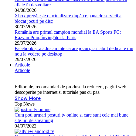
aflate în dezvoltare
04/08/2026
Xbox pregătește o actualizare după ce pana de servicii a
blocat jocuri pe disc
30/07/2026
România are primul campion mondial la EA Sports FC:
Răzvan Puiu, învingător la Paris
29/07/2026
Facebook și-a adus aminte că are jocuri, iar tabul dedicat e din
nou la vedere pe desktop
29/07/2026
Articole
Articole
Editoriale, recomandari de produse la reduceri, pagini web
descoperite pe internet si tutoriale pas cu pas.
Show More
Top News
Cum poti urmari posturi tv online si care sunt cele mai bune
site-uri de streaming
04/07/2022