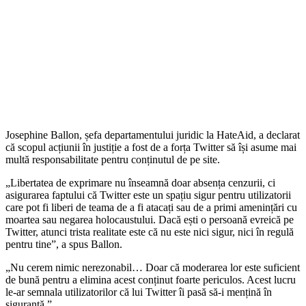
Josephine Ballon, șefa departamentului juridic la HateAid, a declarat
că scopul acțiunii în justiție a fost de a forța Twitter să își asume mai
multă responsabilitate pentru conținutul de pe site.
„Libertatea de exprimare nu înseamnă doar absența cenzurii, ci
asigurarea faptului că Twitter este un spațiu sigur pentru utilizatorii
care pot fi liberi de teama de a fi atacați sau de a primi amenințări cu
moartea sau negarea holocaustului. Dacă ești o persoană evreică pe
Twitter, atunci trista realitate este că nu este nici sigur, nici în regulă
pentru tine”, a spus Ballon.
„Nu cerem nimic nerezonabil… Doar că moderarea lor este suficient
de bună pentru a elimina acest conținut foarte periculos. Acest lucru
le-ar semnala utilizatorilor că lui Twitter îi pasă să-i mențină în
siguranță.”