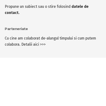
Propune un subiect sau o stire folosind
datele de
contact.
Parteneriate
Cu cine am colaborat de-alungul timpului si cum putem
colabora.
Detalii aici >>>
Follow US
© 2012 - 2026 IT MANIA. Un proiect Bogdan-Chirea.ro. Toate drepturile
rezervate
Adauga ca sursa preferata pe Google