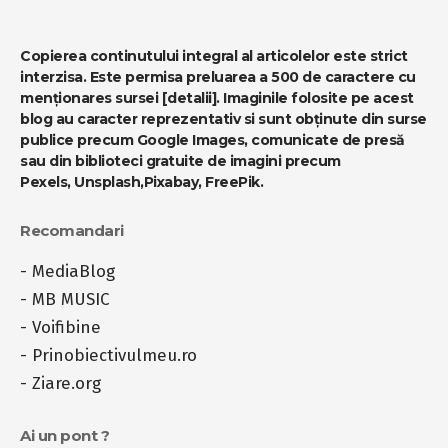
Copierea continutului integral al articolelor este strict
interzisa. Este permisa preluarea a 500 de caractere cu
menționares sursei
[detalii]
. Imaginile folosite pe acest
blog au caracter reprezentativ si sunt obținute din surse
publice precum Google Images, comunicate de presă
sau din biblioteci gratuite de imagini precum
Pexels
,
Unsplash
,
Pixabay
,
FreePik
.
Recomandari
-
MediaBlog
-
MB MUSIC
-
Voifibine
-
Prinobiectivulmeu.ro
-
Ziare.org
Ai un pont ?