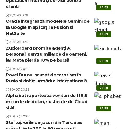
operațiuni interne și servicii pentru
clienți
STIRI
31/07/2026
Oracle integrează modelele Gemini de
la Google în aplicațiile Fusion și
NetSuite
STIRI
31/07/2026
Zuckerberg promite agenți AI
personali pentru miliarde de oameni,
iar Meta pierde 10% pe bursă
STIRI
30/07/2026
Pavel Durov, acuzat de terorism în
Rusia și dat în urmărire internațională
STIRI
30/07/2026
Alphabet raportează venituri de 119,8
miliarde de dolari, susținute de Cloud
și AI
STIRI
30/07/2026
Startup-urile de jocuri din Turcia au
scăzut de la 200 la 30 pe an sub