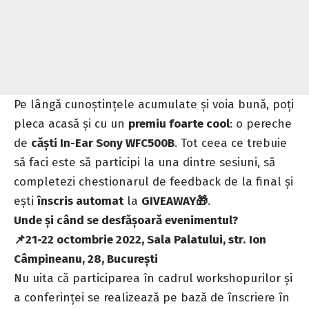
Pe lângă cunoștințele acumulate și voia bună, poți
pleca acasă și cu un
premiu foarte cool
: o pereche
de
căști In-Ear Sony WFC500B
. Tot ceea ce trebuie
să faci este să participi la una dintre sesiuni, să
completezi chestionarul de feedback de la final și
ești
înscris automat
la
GIVEAWAY
🎁
.
Unde și când se desfășoară evenimentul?
📌
21-22 octombrie 2022, Sala Palatului, str.
Ion
Câmpineanu, 28, București
Nu uita că participarea în cadrul workshopurilor și
a conferinței se realizează pe bază de înscriere în