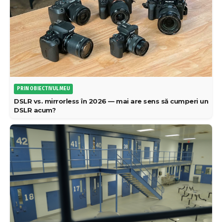
PRIN OBIECTIVUL MEU
DSLR vs. mirrorless în 2026 — mai are sens să cumperi un
DSLR acum?