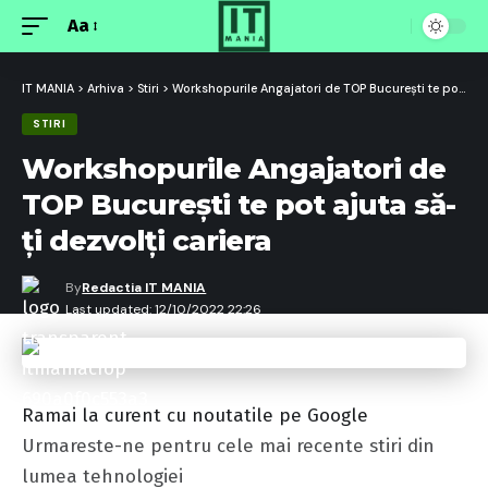
Aa
Font
Resizer
IT MANIA
>
Arhiva
>
Stiri
>
Workshopurile Angajatori de TOP București te pot ajuta să-ți dezvolți cariera
STIRI
Workshopurile Angajatori de
TOP București te pot ajuta să-
ți dezvolți cariera
By
Redactia IT MANIA
Last updated: 12/10/2022 22:26
Ramai la curent cu noutatile pe Google
Urmareste-ne pentru cele mai recente stiri din
lumea tehnologiei