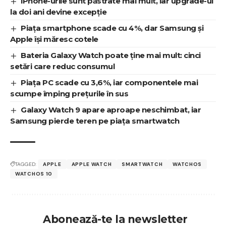
iPhone-urile sunt păstrate mai mult, iar upgrade-ul
la doi ani devine excepție
Piața smartphone scade cu 4%, dar Samsung și
Apple își măresc cotele
Bateria Galaxy Watch poate ține mai mult: cinci
setări care reduc consumul
Piața PC scade cu 3,6%, iar componentele mai
scumpe împing prețurile în sus
Galaxy Watch 9 apare aproape neschimbat, iar
Samsung pierde teren pe piața smartwatch
TAGGED:
APPLE
APPLE WATCH
SMARTWATCH
WATCHOS
WATCHOS 10
Abonează-te la newsletter