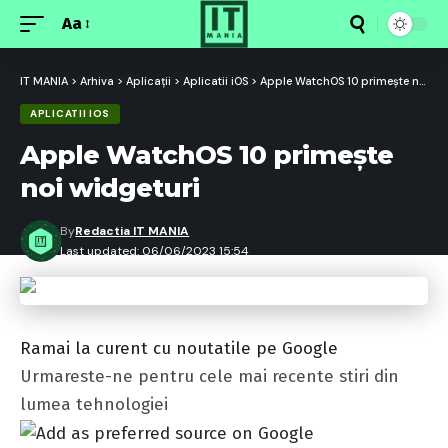
Aa
Font
Resizer
IT MANIA
>
Arhiva
>
Aplicații
>
Aplicatii iOS
>
Apple WatchOS 10 primește noi widgeturi
APLICATII IOS
Apple WatchOS 10 primește
noi widgeturi
By
Redactia IT MANIA
Last updated: 06/06/2023 15:54
Ramai la curent cu noutatile pe Google
Urmareste-ne pentru cele mai recente stiri din
lumea tehnologiei