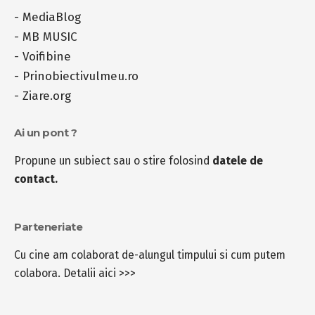
-
MediaBlog
-
MB MUSIC
-
Voifibine
-
Prinobiectivulmeu.ro
-
Ziare.org
Ai un pont ?
Propune un subiect sau o stire folosind
datele de
contact.
Parteneriate
Cu cine am colaborat de-alungul timpului si cum putem
colabora.
Detalii aici >>>