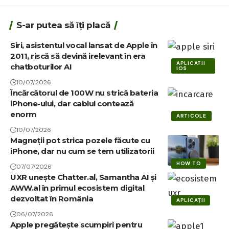
S-ar putea să îți placă
Siri, asistentul vocal lansat de Apple în
2011, riscă să devină irelevant în era
APLICATII
chatboturilor AI
IOS
10/07/2026
Încărcătorul de 100W nu strică bateria
iPhone-ului, dar cablul contează
enorm
ARTICOLE
10/07/2026
Magneții pot strica pozele făcute cu
iPhone, dar nu cum se tem utilizatorii
HOW TO
07/07/2026
UXR unește Chatter.al, Samantha AI și
AWW.al în primul ecosistem digital
dezvoltat în România
APLICAȚII
06/07/2026
Apple pregătește scumpiri pentru