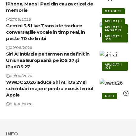
iPhone, Mac și iPad din cauza crizei de
memorie
GADGETS
27/06/2026
APLICAȚII
Gemini 3.5 Live Translate traduce
APLICATII
ANDROID
conversațiile vocale în timp real, în
APLICATII
peste 70 de limbi
IOS
09/06/2026
Siri AI întârzie pe termen nedefinit în
Uniunea Europeană pe iOS 27 și
APLICATII
iPadOS 27
IOS
09/06/2026
WWDC 2026 aduce Siri AI, iOS 27 și
schimbări majore pentru ecosistemul
Apple
STIRI
08/06/2026
INFO