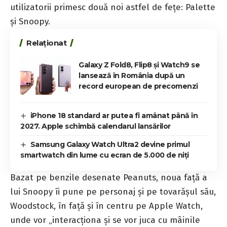
utilizatorii primesc două noi astfel de fețe: Palette
și Snoopy.
Relaționat
Galaxy Z Fold8, Flip8 și Watch9 se
lansează în România după un
record european de precomenzi
iPhone 18 standard ar putea fi amânat până în
2027. Apple schimbă calendarul lansărilor
Samsung Galaxy Watch Ultra2 devine primul
smartwatch din lume cu ecran de 5.000 de niți
Bazat pe benzile desenate Peanuts, noua față a
lui Snoopy îi pune pe personaj și pe tovarășul său,
Woodstock, în față și în centru pe Apple Watch,
unde vor „interacționa și se vor juca cu mâinile