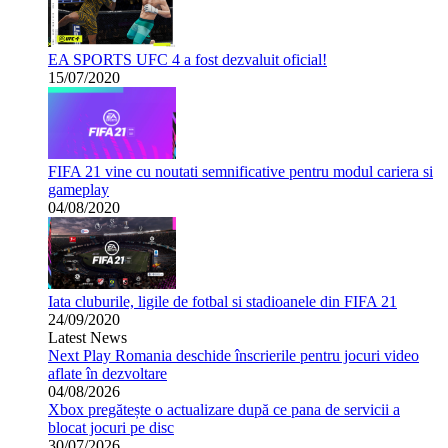
EA SPORTS UFC 4 a fost dezvaluit oficial!
15/07/2020
FIFA 21 vine cu noutati semnificative pentru modul cariera si
gameplay
04/08/2020
Iata cluburile, ligile de fotbal si stadioanele din FIFA 21
24/09/2020
Latest News
Next Play Romania deschide înscrierile pentru jocuri video
aflate în dezvoltare
04/08/2026
Xbox pregătește o actualizare după ce pana de servicii a
blocat jocuri pe disc
30/07/2026