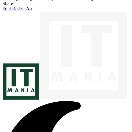
Share
Font Resizer
Aa