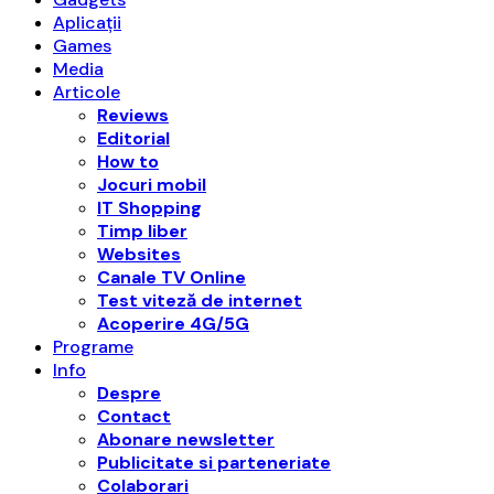
Aplicații
Games
Media
Articole
Reviews
Editorial
How to
Jocuri mobil
IT Shopping
Timp liber
Websites
Canale TV Online
Test viteză de internet
Acoperire 4G/5G
Programe
Info
Despre
Contact
Abonare newsletter
Publicitate si parteneriate
Colaborari