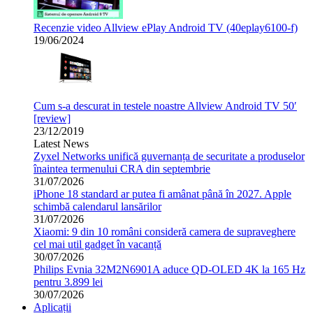
Recenzie video Allview ePlay Android TV (40eplay6100-f)
19/06/2024
Cum s-a descurat in testele noastre Allview Android TV 50′
[review]
23/12/2019
Latest News
Zyxel Networks unifică guvernanța de securitate a produselor
înaintea termenului CRA din septembrie
31/07/2026
iPhone 18 standard ar putea fi amânat până în 2027. Apple
schimbă calendarul lansărilor
31/07/2026
Xiaomi: 9 din 10 români consideră camera de supraveghere
cel mai util gadget în vacanță
30/07/2026
Philips Evnia 32M2N6901A aduce QD-OLED 4K la 165 Hz
pentru 3.899 lei
30/07/2026
Aplicații