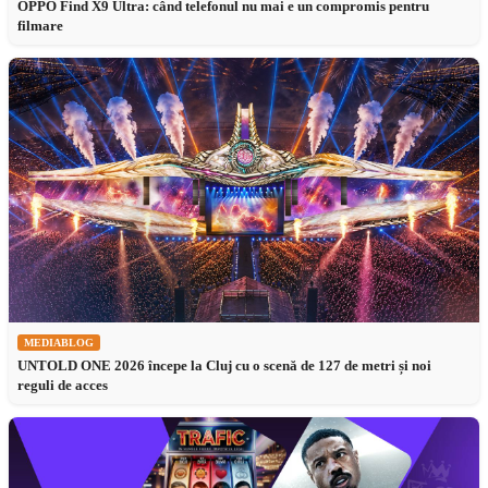
OPPO Find X9 Ultra: când telefonul nu mai e un compromis pentru
filmare
MEDIABLOG
UNTOLD ONE 2026 începe la Cluj cu o scenă de 127 de metri și noi
reguli de acces