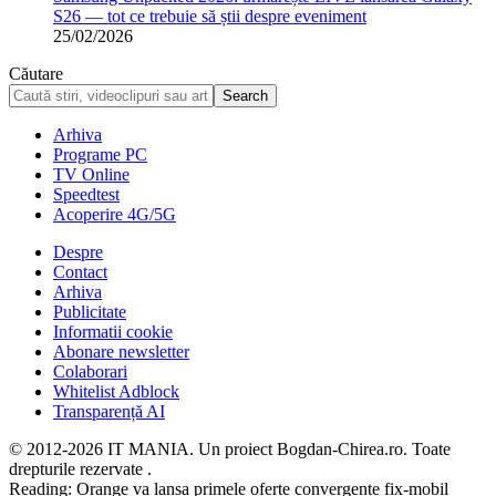
S26 — tot ce trebuie să știi despre eveniment
25/02/2026
Căutare
Arhiva
Programe PC
TV Online
Speedtest
Acoperire 4G/5G
Despre
Contact
Arhiva
Publicitate
Informatii cookie
Abonare newsletter
Colaborari
Whitelist Adblock
Transparență AI
© 2012-2026 IT MANIA. Un proiect Bogdan-Chirea.ro. Toate
drepturile rezervate .
Reading:
Orange va lansa primele oferte convergente fix-mobil