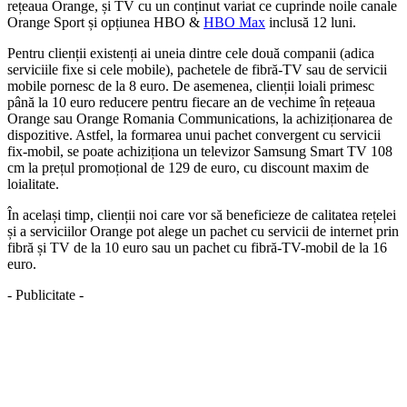
rețeaua Orange, și TV cu un conținut variat ce cuprinde noile canale
Orange Sport și opțiunea HBO &
HBO Max
inclusă 12 luni.
Pentru clienții existenți ai uneia dintre cele două companii (adica
serviciile fixe si cele mobile), pachetele de fibră-TV sau de servicii
mobile pornesc de la 8 euro. De asemenea, clienții loiali primesc
până la 10 euro reducere pentru fiecare an de vechime în rețeaua
Orange sau Orange Romania Communications, la achiziționarea de
dispozitive. Astfel, la formarea unui pachet convergent cu servicii
fix-mobil, se poate achiziționa un televizor Samsung Smart TV 108
cm la prețul promoțional de 129 de euro, cu discount maxim de
loialitate.
În același timp, clienții noi care vor să beneficieze de calitatea rețelei
și a serviciilor Orange pot alege un pachet cu servicii de internet prin
fibră și TV de la 10 euro sau un pachet cu fibră-TV-mobil de la 16
euro.
- Publicitate -