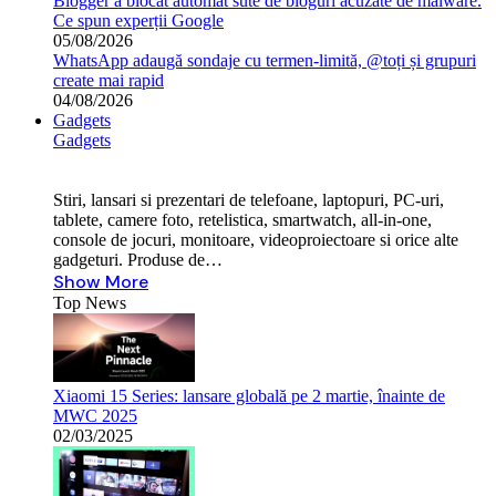
Blogger a blocat automat sute de bloguri acuzate de malware.
Ce spun experții Google
05/08/2026
WhatsApp adaugă sondaje cu termen-limită, @toți și grupuri
create mai rapid
04/08/2026
Gadgets
Gadgets
Stiri, lansari si prezentari de telefoane, laptopuri, PC-uri,
tablete, camere foto, retelistica, smartwatch, all-in-one,
console de jocuri, monitoare, videoproiectoare si orice alte
gadgeturi. Produse de…
Show More
Top News
Xiaomi 15 Series: lansare globală pe 2 martie, înainte de
MWC 2025
02/03/2025