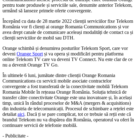
pentru toate produsele și serviciile sale, denumite anterior Telekom,
urmând să lanseze primele oferte convergente.
Începând cu data de 28 martie 2022 clienții serviciilor fixe Telekom
România vor fi clienți ai orange Romania Communications și vor
avea drept canale de comunicare aceleași modalități de contact ca și
clienții serviciilor de mobil sau DTH.
Orange schimbă și denumirea posturilor Telekom Sport, care vor
deveni
Orange Sport
și va opera și modificări pentru platforma
online Telekom TV care va deveni TV Connect. Nu este clar de ce
nu a devenit Orange TV Go.
În ultimele 6 luni, jumătate dintre clienții Orange Romania
Communications cu servicii mobile asociate contractelor
convergente a fost transferată de la conectivitate mobilă Telekom
Romania Mobile în rețeaua Orange România. Soluția tehnică de
transfer către conectivitate Orange este una inovatoare și, în același
timp, unică în rândul proceselor de M&A (mergers & acquisitions)
din industria de telecomunicații. Procesul de schimbare a rețelei este
detaliat
aici
. Dacă ți se pare complicat, tot ce trebuie să reții este că
brandul Telekom nu va dispărea din România, operatorul va oferi în
continuare servicii de telefonie mobilă.
- Publicitate -