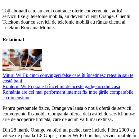
Toți abonații care au avut contracte oferte convergente , adică
servicii fixe și telefonie mobilă, au devenit clienți Orange. Clientii
Telekom doar cu servicii de telefonie mobilă au rămas clienți ai
Telekom Romania Mobile.
Relaționat
Mituri Wi-Fi: cinci convingeri false care îți încetinesc rețeaua sau te
costă bani
Routerul Wi-Fi poate fi încetinit de aceste gadgeturi din casă
România are cel mai performant internet fix între țările comparabile
ca dimensiune
Pentru persoanele fizice, Orange va lansa o nouă ofertă de servicii
convergente fix-mobil. Compania oferea deja astfel de servicii într-o
arie de acoperire limitată, care de acum va fi mai extinsă.
Din 28 martie Orange va oferi un pachet care include Fibra 2000 cu
viteze de până la 1.8 Gbps și router Wi-Fi 6 inclus, servicii mobile în