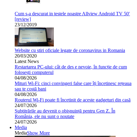
Cum s-a descurat in testele noastre Allview Android TV 50′
[review]
23/12/2019
Website cu stiri oficiale legate de coronavirus in Romania
20/03/2020
Latest News
Restartarea PC-ului: cât de des e nevoie, în funcție de cum
folosești computerul
04/08/2026
Mituri Wi-Fi: cinci convingeri false care îți încetinesc rețeaua
sau te costă bani
04/08/2026
Routerul Wi-Fi poate fi încetinit de aceste gadgeturi din casă
24/07/2026
Subtitrările au devenit o obișnuință pentru Gen Z. În
România, ele nu sunt o noutate
24/07/2026
Media
Media
Show More