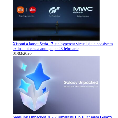
Xiaomi a lansat Seria 17, un hypercar virtual și un ecosistem
extins: tot ce s-a anunțat pe 28 februarie
01/03/2026
Samsung Unpacked 2026: urmărește LIVE lansarea Galaxy