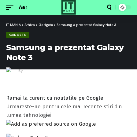
Aa
Font
Resizer
IT MANIA
>
Arhiva
>
Gadgets
>
Samsung a prezentat Galaxy Note 3
GADGETS
Samsung a prezentat Galaxy
Note 3
By
Redactia IT MANIA
Last updated: 16/09/2013 11:15
Ramai la curent cu noutatile pe Google
Urmareste-ne pentru cele mai recente stiri din
lumea tehnologiei