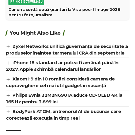
PRIN OBIECTIVUL MEU
Canon acordă două granturi la Visa pour l’Image 2026
pentru fotojurnalism
You Might Also Like
Zyxel Networks unifică guvernanța de securitate a
produselor înaintea termenului CRA din septembrie
iPhone 18 standard ar putea fi amânat până în
2027. Apple schimbă calendarul lansărilor
Xiaomi: 9 din 10 români consideră camera de
supraveghere cel mai util gadget în vacanță
Philips Evnia 32M2N6901A aduce QD-OLED 4K la
165 Hz pentru 3.899 lei
BodyPark ATOM, antrenorul AI de buzunar care
corectează execuția în timp real