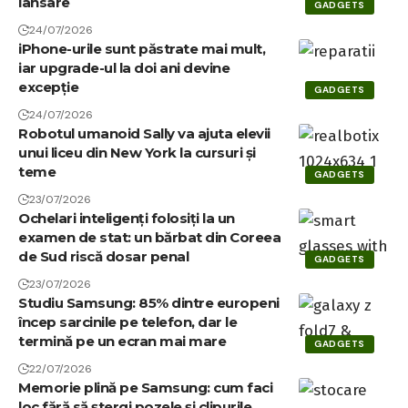
lansare
GADGETS
24/07/2026
iPhone-urile sunt păstrate mai mult,
iar upgrade-ul la doi ani devine
excepție
GADGETS
24/07/2026
Robotul umanoid Sally va ajuta elevii
unui liceu din New York la cursuri și
teme
GADGETS
23/07/2026
Ochelari inteligenți folosiți la un
examen de stat: un bărbat din Coreea
de Sud riscă dosar penal
GADGETS
23/07/2026
Studiu Samsung: 85% dintre europeni
încep sarcinile pe telefon, dar le
termină pe un ecran mai mare
GADGETS
22/07/2026
Memorie plină pe Samsung: cum faci
loc fără să ștergi pozele și clipurile