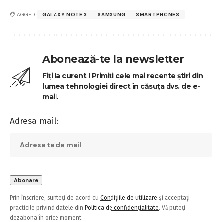
TAGGED:
GALAXY NOTE 3
SAMSUNG
SMARTPHONES
Abonează-te la newsletter
Fiți la curent ! Primiți cele mai recente știri din
lumea tehnologiei direct în căsuța dvs. de e-
mail.
Adresa mail:
Prin înscriere, sunteți de acord cu
Condițiile de utilizare
și acceptați
practicile privind datele din
Politica de confidențialitate
. Vă puteți
dezabona în orice moment.