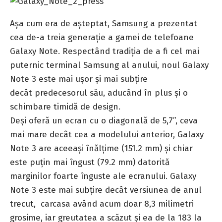
Aşa cum era de aşteptat, Samsung a prezentat
cea de-a treia generaţie a gamei de telefoane
Galaxy Note. Respectând tradiţia de a fi cel mai
puternic terminal Samsung al anului, noul Galaxy
Note 3 este mai uşor şi mai subţire
decât predecesorul său, aducând în plus şi o
schimbare timidă de design.
Deşi oferă un ecran cu o diagonală de 5,7”, ceva
mai mare decât cea a modelului anterior, Galaxy
Note 3 are aceeaşi înălţime (151.2 mm) şi chiar
este puţin mai îngust (79.2 mm) datorită
marginilor foarte înguste ale ecranului. Galaxy
Note 3 este mai subţire decât versiunea de anul
trecut, carcasa având acum doar 8,3 milimetri
grosime, iar greutatea a scăzut şi ea de la 183 la