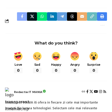
What do you think?
Love
Sad
Happy
Angry
Surprise
0
0
0
0
0
Redactia IT MANIA
Redactia IT MANIA iti ofera in fiecare zi cele mai importante
noutati din lumea tehnologiei. Selectam cele mai relevante