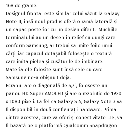
168 de grame.
Designul frontal este similar celui văzut la Galaxy
Note II, însă noul produs oferă o ramă laterală şi
un capac posterior cu un design diferit. Muchiile
terminalului au un desen în relief cu dungi care,
conform Samsung, ar trebui sa imite foile unui
cărţi, iar capacul detaşabil foloseşte o textură
care imita pielea şi cusăturile de îmbinare.
Materialele folosite sunt însă cele cu care
Samsung ne-a obişnuit deja.
Ecranul are o diagonală de 5,7”, foloseşte un
panou HD Super AMOLED şi are o rezoluţie de 1920
x 1080 pixeli. La fel ca Galaxy S 4, Galaxy Note 3 va
fi disponibil în două configuraţii hardware. Prima
dintre acestea, care va oferi şi conectivitate LTE, va
fi bazată pe o platformă Qualcomm Snapdragon