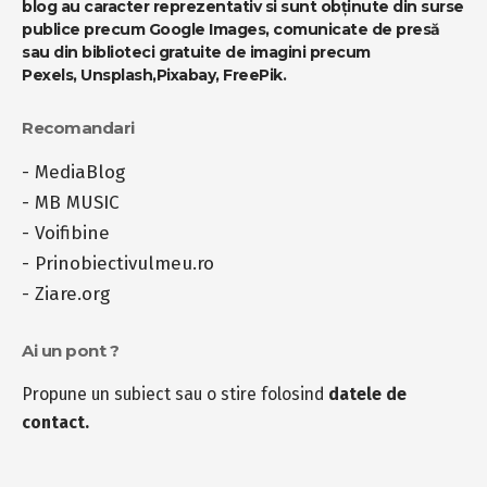
blog au caracter reprezentativ si sunt obținute din surse
publice precum Google Images, comunicate de presă
sau din biblioteci gratuite de imagini precum
Pexels
,
Unsplash
,
Pixabay
,
FreePik
.
Recomandari
-
MediaBlog
-
MB MUSIC
-
Voifibine
-
Prinobiectivulmeu.ro
-
Ziare.org
Ai un pont ?
Propune un subiect sau o stire folosind
datele de
contact.