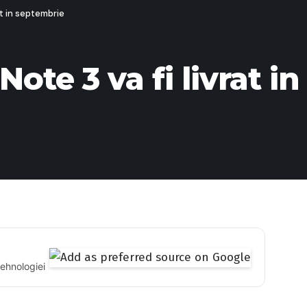
at in septembrie
te 3 va fi livrat i
tehnologiei