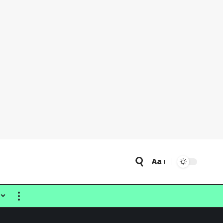
Aa
Font
Resizer