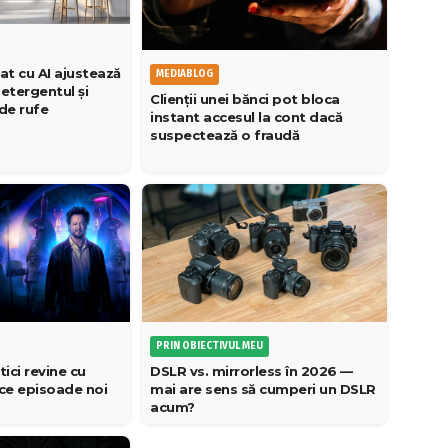
at cu AI ajustează
MEDIABLOG
etergentul și
Clienții unei bănci pot bloca
 de rufe
instant accesul la cont dacă
suspectează o fraudă
PRIN OBIECTIVUL MEU
tici revine cu
DSLR vs. mirrorless în 2026 —
ece episoade noi
mai are sens să cumperi un DSLR
acum?