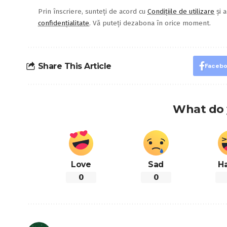
Prin înscriere, sunteți de acord cu
Condițiile de utilizare
și a
confidențialitate
. Vă puteți dezabona în orice moment.
Share This Article
Faceb
What do 
Love
Sad
H
0
0