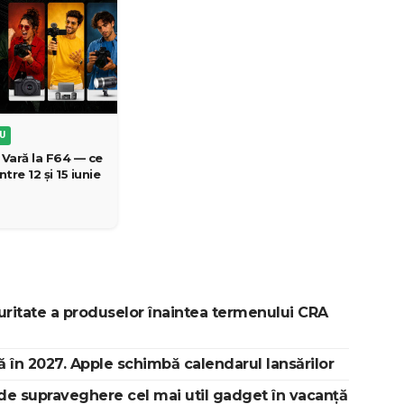
EU
 Vară la F64 — ce
tre 12 și 15 iunie
ritate a produselor înaintea termenului CRA
 în 2027. Apple schimbă calendarul lansărilor
de supraveghere cel mai util gadget în vacanță