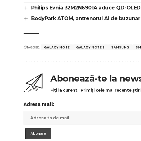
Philips Evnia 32M2N6901A aduce QD-OLED 4
BodyPark ATOM, antrenorul AI de buzunar c
TAGGED:
GALAXY NOTE
GALAXY NOTE 3
SAMSUNG
SM
Abonează-te la news
Fiți la curent ! Primiți cele mai recente ști
Adresa mail: