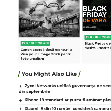
PRIN OBIECTIVUL M
Black Friday de
PRIN OBIECTIVUL MEU
merită urmărit în
Canon acordă două granturi la
Visa pour l’Image 2026 pentru
fotojurnalism
You Might Also Like
Zyxel Networks unifică guvernanța de secu
din septembrie
iPhone 18 standard ar putea fi amânat până
Xiaomi: 9 din 10 români consideră camera 