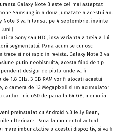
guranta Galaxy Note 3 este cel mai asteptat
hone Samsung in a doua jumatate a acestui an.
y Note 3 va fi lansat pe 4 septembrie, inainte
 luni.|
nti ca Sony sau HTC, insa varianta a treia a lui
torii segmentului. Pana acum se cunosc
 trece si noi rapid in revista. Galaxy Note 3 va
nsiune putin neobisnuita, acesta fiind de tip
ependent desigur de piata unde va fi
a de 1.8 GHz. 3 GB RAM vor fi alocati acestui
e, o camera de 13 Megapixeli si un acumulator
ru carduri microSD de pana la 64 GB, memoria
veni preinstalat cu Android 4.3 Jelly Bean,
unile ulterioare. Pana la momentul actual
mare imbunatatire a acestui dispozitiv, si va fi