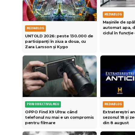
MEDIABLOG
Mașinile de spăl
automat apa, d
MEDIABLOG
ciclul în funcție
UNTOLD 2026: peste 130.000 de
participanți în ziua a doua, cu
Zara Larsson și Kygo
PRIN OBIECTIVUL MEU
MEDIABLOG
OPPO Find X9 Ultra: când
Extratereștri an
telefonul nu mai e un compromis
sezonul 18 și z
pentru filmare
din 8 august