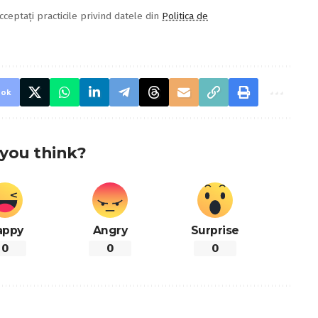
cceptați practicile privind datele din
Politica de
ook
you think?
appy
Angry
Surprise
0
0
0