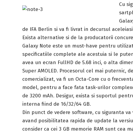
Cu si
sartp
Galax
de IFA Berlin si va fi livrat in decursul aceleiasi
Exista alternative si de la producatorii concure
Galaxy Note este un must-have pentru utiliza
specificatiile complete ale acestuia si le putem
avea un ecran FullHD de 5.68 inci, o alta dime
Super AMOLED. Procesorul cel mai puternic, d
comercializat, va fi un Octa-Core cu o frecvent
model, pentru a face fata task-urilor complex
de 3200 mAh. Desigur, exista si suportul pent
interna fiind de 16/32/64 GB.
Din punct de vedere software, cu siguranta va 
avand posibilitatea rapida de update la versi
consider ca cei 3 GB memorie RAM sunt cea mai 