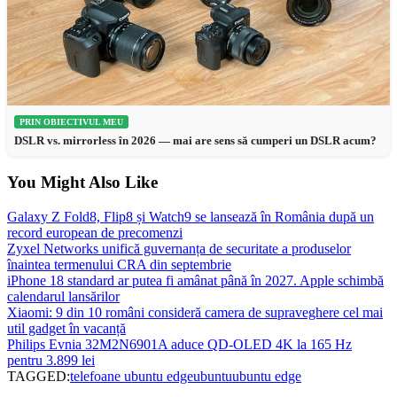
PRIN OBIECTIVUL MEU
DSLR vs. mirrorless în 2026 — mai are sens să cumperi un DSLR acum?
You Might Also Like
Galaxy Z Fold8, Flip8 și Watch9 se lansează în România după un
record european de precomenzi
Zyxel Networks unifică guvernanța de securitate a produselor
înaintea termenului CRA din septembrie
iPhone 18 standard ar putea fi amânat până în 2027. Apple schimbă
calendarul lansărilor
Xiaomi: 9 din 10 români consideră camera de supraveghere cel mai
util gadget în vacanță
Philips Evnia 32M2N6901A aduce QD-OLED 4K la 165 Hz
pentru 3.899 lei
TAGGED:
telefoane ubuntu edge
ubuntu
ubuntu edge