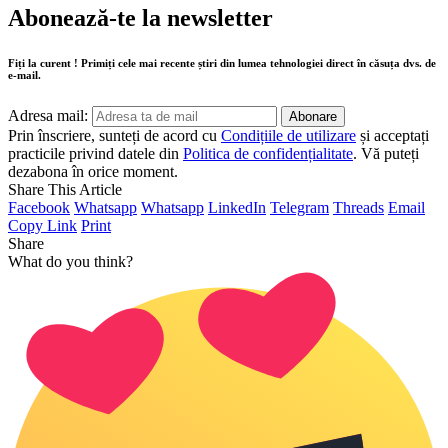
Abonează-te la newsletter
Fiți la curent ! Primiți cele mai recente știri din lumea tehnologiei direct în căsuța dvs. de
e-mail.
Adresa mail:
Prin înscriere, sunteți de acord cu
Condițiile de utilizare
și acceptați
practicile privind datele din
Politica de confidențialitate
. Vă puteți
dezabona în orice moment.
Share This Article
Facebook
Whatsapp
Whatsapp
LinkedIn
Telegram
Threads
Email
Copy Link
Print
Share
What do you think?