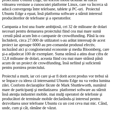
viitoarea versiune a cunoscutei platforme Linux, care va încerca să
aducă convergenţa între telefoane, tablete şi PC-uri. Proiectul
Ubuntu Edge a eşuat, însă platforma software a stârnit interesul
producătorilor de telefoane şi a operatorilor.
Campania a fost una foarte ambiţiosă, cei 32 de milioane de dolari
necesari pentru demararea proiectului fiind cea mai mare sumă
cerută până acum într-o campanie de crowdfunding. Până la ora
închiderii, circa 27.000 de utilizatori s-au arătat interesaţi de acest
proiect iar aproape 6000 au pre-comandat produsul efectiv,
incluzând aici şi conglomeratul economie şi media Bloomberg, care
şi-a adjudecat 100 de exemplare. Suma strânsă a atins doar cifra de
12,8 milioane de dolari, aceasta fiind cea mai mare strânsă până
acum de un proiect de crowdfunding, însă nefiind şi suficientă
pentru pornirea proiectului.
Proiectul a murit, iar cei care şi-ar fi dorit acest produs vor trebui să
se împace cu ideea că interesantul Ubuntu Edge nu va vedea lumina
zilei. Conform declaraţiilor făcute de Mark Shuttleworth, numărul
mare de participanţi şi mediatizarea platformei software au stârnit
însă atenţia industriei mobile, mai mulţi operatori de telefonie şi
producători de terminale mobile declarându-şi interesul pentru
dezvoltarea unor telefoane Ubuntu cu un cost ceva mai mic. Când,
unde, cum şi cât, rămâne de văzut.