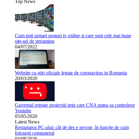
Top News
Cum poti urmari posturi tv online si care sunt cele mai bune
site-uri de streaming
04/07/2022
Website cu stiri oficiale legate de coronavirus in Romania
20/03/2020
Guvernul retrage proiectul prin care CNA putea sa controleze
Youtube
05/05/2020
Latest News
Restartarea PC-ului: cât de des e nevoie, în funcție de cum
folosești computerul
04/08/2026