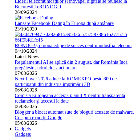
Liderii telecomunicațiilor și inovației digitale se reunesc la
București la RONOG 9
26/09/2024
Lansare Facebook Dating în Europa după amânare
23/10/2020
RONOG 9, o nouă ediție de succes pentru industria telecom
04/10/2024
Latest News
Regulamentul AI se aplică din 2 august, dar România încă
pregătește cadrul de sancționare
07/08/2026
Next Layer 2026 aduce la ROMEXPO peste 800 de
participanți din industria imprimării 3D
06/08/2026
Comisia Europeană acceptă planul X pentru transparența
reclamelor și accesul la date
06/08/2026
Blogger a blocat automat sute de bloguri acuzate de malware.
Ce spun experții Google
05/08/2026
Gadgets
Gadgets