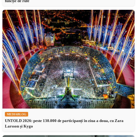
funcție de rufe
MEDIABLOG
UNTOLD 2026: peste 130.000 de participanți în ziua a doua, cu Zara
Larsson și Kygo