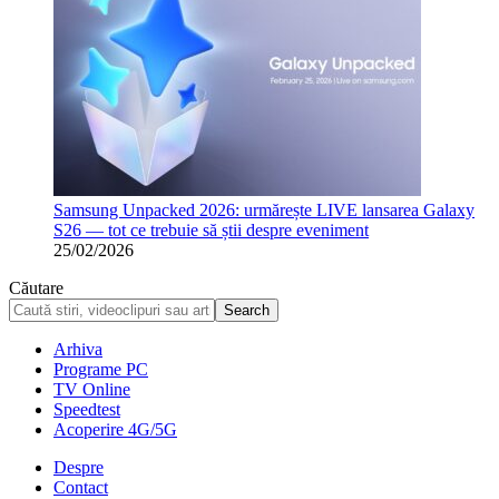
Samsung Unpacked 2026: urmărește LIVE lansarea Galaxy
S26 — tot ce trebuie să știi despre eveniment
25/02/2026
Căutare
Arhiva
Programe PC
TV Online
Speedtest
Acoperire 4G/5G
Despre
Contact