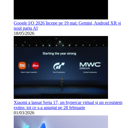
Google I/O 2026 începe pe 19 mai: Gemini, Android XR și
noul pariu AI
18/05/2026
Xiaomi a lansat Seria 17, un hypercar virtual și un ecosistem
extins: tot ce s-a anunțat pe 28 februarie
01/03/2026