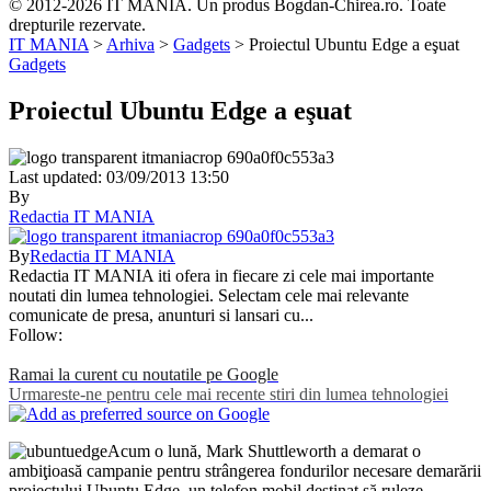
© 2012-2026 IT MANIA. Un produs Bogdan-Chirea.ro. Toate
drepturile rezervate.
IT MANIA
>
Arhiva
>
Gadgets
>
Proiectul Ubuntu Edge a eşuat
Gadgets
Proiectul Ubuntu Edge a eşuat
Last updated: 03/09/2013 13:50
By
Redactia IT MANIA
By
Redactia IT MANIA
Redactia IT MANIA iti ofera in fiecare zi cele mai importante
noutati din lumea tehnologiei. Selectam cele mai relevante
comunicate de presa, anunturi si lansari cu...
Follow:
Ramai la curent cu noutatile pe Google
Urmareste-ne pentru cele mai recente stiri din lumea tehnologiei
Acum o lună, Mark Shuttleworth a demarat o
ambiţioasă campanie pentru strângerea fondurilor necesare demarării
proiectului Ubuntu Edge, un telefon mobil destinat să ruleze