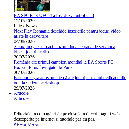
EA SPORTS UFC 4 a fost dezvaluit oficial!
15/07/2020
Latest News
Next Play Romania deschide înscrierile pentru jocuri video
aflate în dezvoltare
04/08/2026
Xbox pregătește o actualizare după ce pana de servicii a
blocat jocuri pe disc
30/07/2026
România are primul campion mondial la EA Sports FC:
Răzvan Puiu, învingător la Paris
29/07/2026
Facebook și-a adus aminte că are jocuri, iar tabul dedicat e din
nou la vedere pe desktop
29/07/2026
Articole
Articole
Editoriale, recomandari de produse la reduceri, pagini web
descoperite pe internet si tutoriale pas cu pas.
Show More