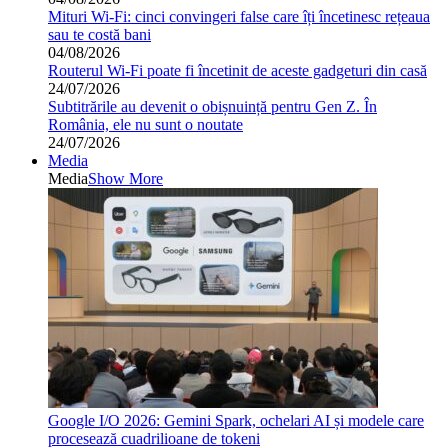
Mituri Wi-Fi: cinci convingeri false care îți încetinesc rețeaua
sau te costă bani
04/08/2026
Routerul Wi-Fi poate fi încetinit de aceste gadgeturi din casă
24/07/2026
Subtitrările au devenit o obișnuință pentru Gen Z. În
România, ele nu sunt o noutate
24/07/2026
Media
Media
Show More
Google I/O 2026: Gemini Spark, ochelari AI și modele care
procesează cuadrilioane de tokeni