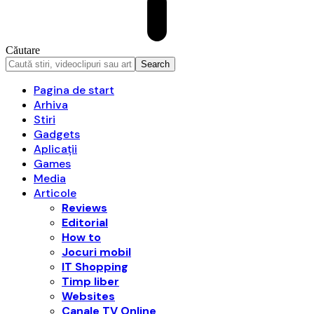
Căutare
Pagina de start
Arhiva
Stiri
Gadgets
Aplicații
Games
Media
Articole
Reviews
Editorial
How to
Jocuri mobil
IT Shopping
Timp liber
Websites
Canale TV Online