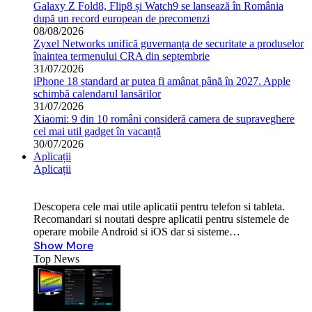
Galaxy Z Fold8, Flip8 și Watch9 se lansează în România
după un record european de precomenzi
08/08/2026
Zyxel Networks unifică guvernanța de securitate a produselor
înaintea termenului CRA din septembrie
31/07/2026
iPhone 18 standard ar putea fi amânat până în 2027. Apple
schimbă calendarul lansărilor
31/07/2026
Xiaomi: 9 din 10 români consideră camera de supraveghere
cel mai util gadget în vacanță
30/07/2026
Aplicații
Aplicații
Descopera cele mai utile aplicatii pentru telefon si tableta.
Recomandari si noutati despre aplicatii pentru sistemele de
operare mobile Android si iOS dar si sisteme…
Show More
Top News