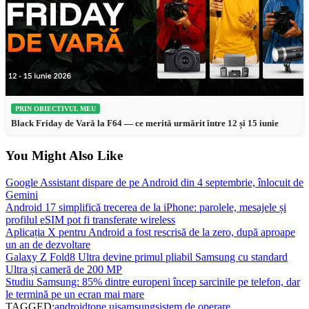
PRIN OBIECTIVUL MEU
Black Friday de Vară la F64 — ce merită urmărit între 12 și 15 iunie
You Might Also Like
Google Assistant dispare de pe Android din 4 septembrie, înlocuit de
Gemini
Android 17 simplifică trecerea de la iPhone: parolele, mesajele și
profilul eSIM pot fi transferate wireless
Aplicația X pentru Android a fost rescrisă de la zero, după aproape
un an de dezvoltare
Galaxy Z Fold8 Ultra devine primul pliabil Samsung cu standard
Ultra și cameră de 200 MP
Studiu Samsung: 85% dintre europeni încep sarcinile pe telefon, dar
le termină pe un ecran mai mare
TAGGED:
androidț
one ui
samsung
sistem de operare