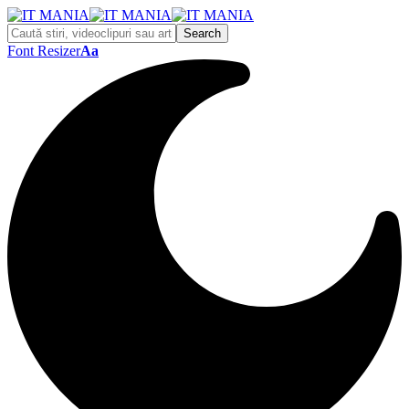
Font Resizer
Aa