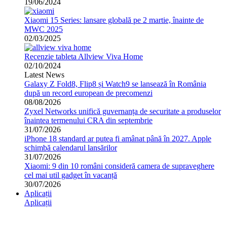
19/06/2024
Xiaomi 15 Series: lansare globală pe 2 martie, înainte de
MWC 2025
02/03/2025
Recenzie tableta Allview Viva Home
02/10/2024
Latest News
Galaxy Z Fold8, Flip8 și Watch9 se lansează în România
după un record european de precomenzi
08/08/2026
Zyxel Networks unifică guvernanța de securitate a produselor
înaintea termenului CRA din septembrie
31/07/2026
iPhone 18 standard ar putea fi amânat până în 2027. Apple
schimbă calendarul lansărilor
31/07/2026
Xiaomi: 9 din 10 români consideră camera de supraveghere
cel mai util gadget în vacanță
30/07/2026
Aplicații
Aplicații