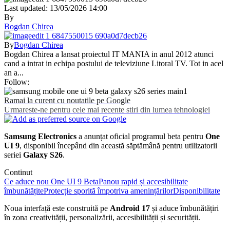
Last updated: 13/05/2026 14:00
By
Bogdan Chirea
By
Bogdan Chirea
Bogdan Chirea a lansat proiectul IT MANIA in anul 2012 atunci
cand a intrat in echipa postului de televiziune Litoral TV. Tot in acel
an a...
Follow:
Ramai la curent cu noutatile pe Google
Urmareste-ne pentru cele mai recente stiri din lumea tehnologiei
Samsung Electronics
a anunțat oficial programul beta pentru
One
UI 9
, disponibil începând din această săptămână pentru utilizatorii
seriei
Galaxy S26
.
Continut
Ce aduce nou One UI 9 Beta
Panou rapid și accesibilitate
îmbunătățite
Protecție sporită împotriva amenințărilor
Disponibilitate
Noua interfață este construită pe
Android 17
și aduce îmbunătățiri
în zona creativității, personalizării, accesibilității și securității.