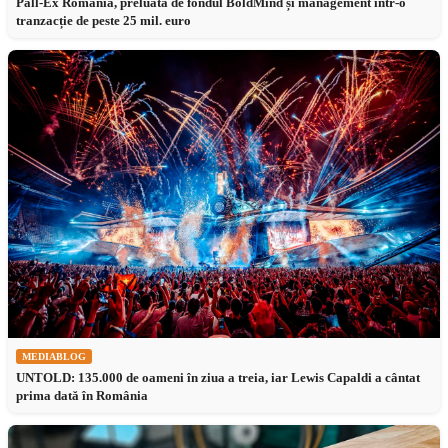
Pall-Ex România, preluată de fondul BoldMind și management într-o
tranzacție de peste 25 mil. euro
MEDIABLOG
UNTOLD: 135.000 de oameni în ziua a treia, iar Lewis Capaldi a cântat
prima dată în România