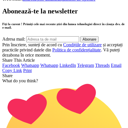
Abonează-te la newsletter
Fiți la curent ! Primiți cele mai recente știri din lumea tehnologiei direct în căsuța dvs. de
e-mail.
Adresa mail:
Prin înscriere, sunteți de acord cu
Condițiile de utilizare
și acceptați
practicile privind datele din
Politica de confidențialitate
. Vă puteți
dezabona în orice moment.
Share This Article
Facebook
Whatsapp
Whatsapp
LinkedIn
Telegram
Threads
Email
Copy Link
Print
Share
What do you think?