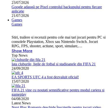
23/07/2026
Google adaugă pe Pixel controlul backupului pentru fiecare
aplicație
21/07/2026
Games
Games
Stiri, trailere si recenzii pentru cele mai tari jocuri pentru PC si
consolele Playstation, Xbox sau Nintendo Switch. Jocuri
RPG, FPS, shooter, actiune, sport, simulare,…
Show More
Top News
Iata cluburile, ligile de fotbal si stadioanele din FIFA 21
24/09/2020
EA SPORTS UFC 4 a fost dezvaluit oficial!
15/07/2020
FIFA 21 vine cu noutati semnificative pentru modul cariera si
gameplay
04/08/2020
Latest News
Next Play Romania deschide înscrierile pentru jocuri video