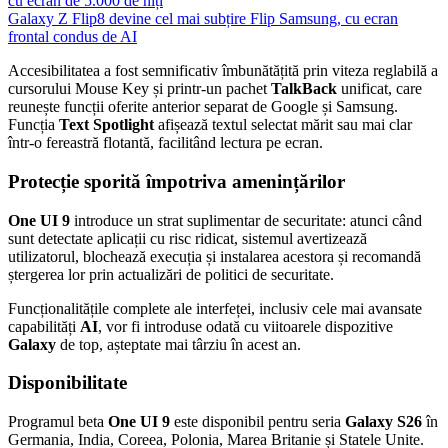
cu ecran de 5.000 de niți
Galaxy Z Flip8 devine cel mai subțire Flip Samsung, cu ecran
frontal condus de AI
Accesibilitatea a fost semnificativ îmbunătățită prin viteza reglabilă a
cursorului Mouse Key și printr-un pachet
TalkBack
unificat, care
reunește funcții oferite anterior separat de Google și Samsung.
Funcția
Text Spotlight
afișează textul selectat mărit sau mai clar
într-o fereastră flotantă, facilitând lectura pe ecran.
Protecție sporită împotriva amenințărilor
One UI 9
introduce un strat suplimentar de securitate: atunci când
sunt detectate aplicații cu risc ridicat, sistemul avertizează
utilizatorul, blochează execuția și instalarea acestora și recomandă
ștergerea lor prin actualizări de politici de securitate.
Funcționalitățile complete ale interfeței, inclusiv cele mai avansate
capabilități
AI
, vor fi introduse odată cu viitoarele dispozitive
Galaxy
de top, așteptate mai târziu în acest an.
Disponibilitate
Programul beta
One UI 9
este disponibil pentru seria
Galaxy S26
în
Germania, India, Coreea, Polonia, Marea Britanie și Statele Unite.