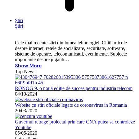
Știri
Știri
Cele mai recente stiri din lumea tehnologiei. Cititi articole
despre internet, retele de socializare, securitate, software,
sisteme de operare, telecomunicatii, evenimente. Subiecte
importante despre giganti…
Show More
Top News
RONOG 9, o nouă ediție de succes pentru industria telecom
04/10/2024
Website cu stiri oficiale legate de coronavirus in Romania
20/03/2020
Guvernul retrage proiectul prin care CNA putea sa controleze
Youtube
05/05/2020
Latest News