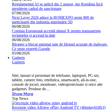
Regulamentul AI se aplică din 2 august, dar România încă
pregătește cadrul de sancționare
07/08/2026
Next Layer 2026 aduce la ROMEXPO peste 800 de
participanți din industria imprimării 3D
06/08/2026
Comisia Europeană acceptă planul X pentru transparența
reclamelor și accesul la date
06/08/2026
Blogger a blocat automat sute de bloguri acuzate de malware.
Ce spun experții Google
05/08/2026
Gadgets
Gadgets
Stiri, lansari si prezentari de telefoane, laptopuri, PC-uri,
tablete, camere foto, retelistica, smartwatch, all-in-one,
console de jocuri, monitoare, videoproiectoare si orice alte
gadgeturi. Produse de…
Show More
Top News
Recenzie video Allview ePlay Android TV (40eplay6100-f)