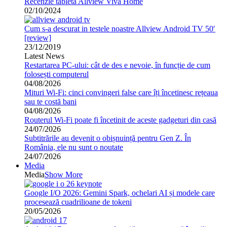
Recenzie tableta Allview Viva Home
02/10/2024
Cum s-a descurat in testele noastre Allview Android TV 50′
[review]
23/12/2019
Latest News
Restartarea PC-ului: cât de des e nevoie, în funcție de cum
folosești computerul
04/08/2026
Mituri Wi-Fi: cinci convingeri false care îți încetinesc rețeaua
sau te costă bani
04/08/2026
Routerul Wi-Fi poate fi încetinit de aceste gadgeturi din casă
24/07/2026
Subtitrările au devenit o obișnuință pentru Gen Z. În
România, ele nu sunt o noutate
24/07/2026
Media
Media
Show More
Google I/O 2026: Gemini Spark, ochelari AI și modele care
procesează cuadrilioane de tokeni
20/05/2026