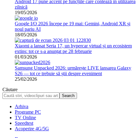
Android 17 pune accent pe funcțiile care contează în utilizarea
zilnică
19/05/2026
Google I/O 2026 începe pe 19 mai: Gemini, Android XR și
noul pariu AI
18/05/2026
Xiaomi a lansat Seria 17, un hypercar virtual și un ecosistem
extins: tot ce s-a anunțat pe 28 februarie
01/03/2026
Samsung Unpacked 2026: urmărește LIVE lansarea Galaxy
S26 — tot ce trebuie să știi despre eveniment
25/02/2026
Căutare
Arhiva
Programe PC
TV Online
Speedtest
Acoperire 4G/5G