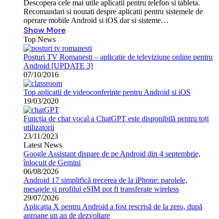
Descopera cele mai utile aplicatii pentru telefon si tableta.
Recomandari si noutati despre aplicatii pentru sistemele de
operare mobile Android si iOS dar si sisteme…
Show More
Top News
Posturi TV Romanesti – aplicatie de televiziune online pentru
Android [UPDATE 3]
07/10/2016
Top aplicatii de videoconferinte pentru Android si iOS
19/03/2020
Funcția de chat vocal a ChatGPT este disponibilă pentru toți
utilizatorii
23/11/2023
Latest News
Google Assistant dispare de pe Android din 4 septembrie,
înlocuit de Gemini
06/08/2026
Android 17 simplifică trecerea de la iPhone: parolele,
mesajele și profilul eSIM pot fi transferate wireless
29/07/2026
Aplicația X pentru Android a fost rescrisă de la zero, după
aproape un an de dezvoltare