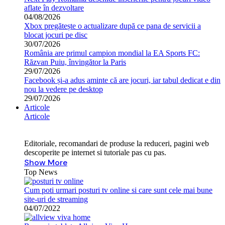
aflate în dezvoltare
04/08/2026
Xbox pregătește o actualizare după ce pana de servicii a
blocat jocuri pe disc
30/07/2026
România are primul campion mondial la EA Sports FC:
Răzvan Puiu, învingător la Paris
29/07/2026
Facebook și-a adus aminte că are jocuri, iar tabul dedicat e din
nou la vedere pe desktop
29/07/2026
Articole
Articole
Editoriale, recomandari de produse la reduceri, pagini web
descoperite pe internet si tutoriale pas cu pas.
Show More
Top News
Cum poti urmari posturi tv online si care sunt cele mai bune
site-uri de streaming
04/07/2022