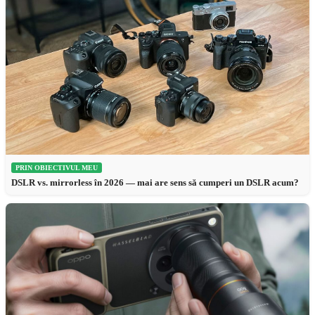
PRIN OBIECTIVUL MEU
DSLR vs. mirrorless în 2026 — mai are sens să cumperi un DSLR acum?