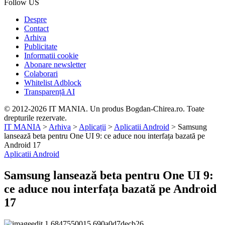
Follow US
Despre
Contact
Arhiva
Publicitate
Informatii cookie
Abonare newsletter
Colaborari
Whitelist Adblock
Transparență AI
© 2012-2026 IT MANIA. Un produs Bogdan-Chirea.ro. Toate
drepturile rezervate.
IT MANIA
>
Arhiva
>
Aplicații
>
Aplicatii Android
>
Samsung
lansează beta pentru One UI 9: ce aduce nou interfața bazată pe
Android 17
Aplicatii Android
Samsung lansează beta pentru One UI 9:
ce aduce nou interfața bazată pe Android
17