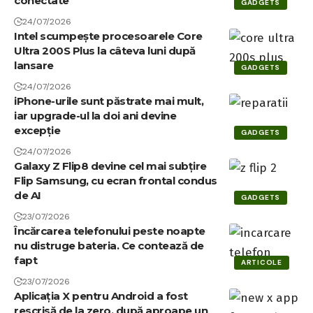
conectate
GADGETS
24/07/2026
Intel scumpește procesoarele Core
Ultra 200S Plus la câteva luni după
lansare
GADGETS
24/07/2026
iPhone-urile sunt păstrate mai mult,
iar upgrade-ul la doi ani devine
excepție
GADGETS
24/07/2026
Galaxy Z Flip8 devine cel mai subțire
Flip Samsung, cu ecran frontal condus
de AI
GADGETS
23/07/2026
Încărcarea telefonului peste noapte
nu distruge bateria. Ce contează de
fapt
ARTICOLE
23/07/2026
Aplicația X pentru Android a fost
rescrisă de la zero, după aproape un