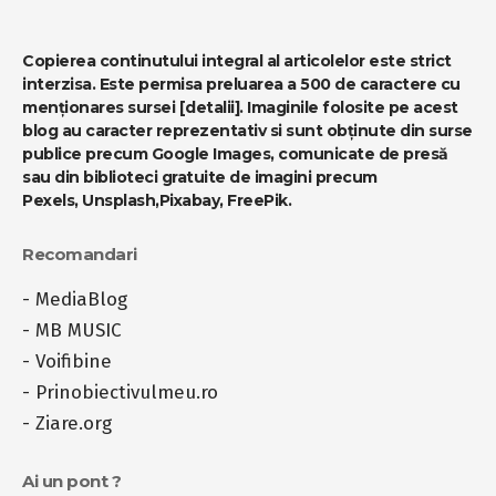
Copierea continutului integral al articolelor este strict
interzisa. Este permisa preluarea a 500 de caractere cu
menționares sursei
[detalii]
. Imaginile folosite pe acest
blog au caracter reprezentativ si sunt obținute din surse
publice precum Google Images, comunicate de presă
sau din biblioteci gratuite de imagini precum
Pexels
,
Unsplash
,
Pixabay
,
FreePik
.
Recomandari
-
MediaBlog
-
MB MUSIC
-
Voifibine
-
Prinobiectivulmeu.ro
-
Ziare.org
Ai un pont ?