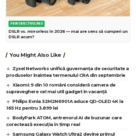
PRIN OBIECTIVUL MEU
DSLR vs. mirrorless în 2026 — mai are sens să cumperi un
DSLR acum?
You Might Also Like
Zyxel Networks unifică guvernanța de securitate a
produselor înaintea termenului CRA din septembrie
Xiaomi: 9 din 10 români consideră camera de
supraveghere cel mai util gadget în vacanță
Philips Evnia 32M2N6901A aduce QD-OLED 4K la
165 Hz pentru 3.899 lei
BodyPark ATOM, antrenorul AI de buzunar care
corectează execuția în timp real
Samsung Galaxy Watch Ultra2 devine primul