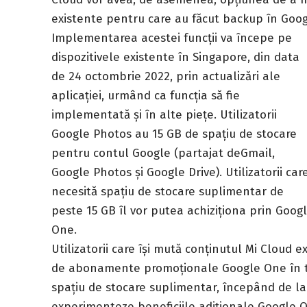
existente pentru care au făcut backup în Goo
Implementarea acestei funcții va începe pe
dispozitivele existente în Singapore, din data
de 24 octombrie 2022, prin actualizări ale
aplicației, urmând ca funcția să fie
implementată și în alte piețe. Utilizatorii
Google Photos au 15 GB de spațiu de stocare
pentru contul Google (partajat deGmail,
Google Photos și Google Drive). Utilizatorii car
necesită spațiu de stocare suplimentar de
peste 15 GB îl vor putea achiziționa prin Goog
One.
Utilizatorii care își mută conținutul Mi Cloud 
de abonamente promoționale Google One în timp
spațiu de stocare suplimentar, începând de la
experimenteze beneficiile adiționale Google 