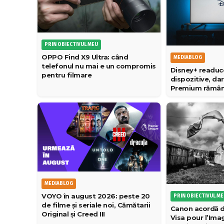
PRIN OBIECTIVUL MEU
OPPO Find X9 Ultra: când
MEDIABLOG
telefonul nu mai e un compromis
Disney+ readuc
pentru filmare
dispozitive, dar
Premium rămâne
MEDIABLOG
VOYO în august 2026: peste 20
PRIN OBIECTIVUL M
de filme și seriale noi, Cămătarii
Canon acordă d
Original și Creed III
Visa pour l’Im