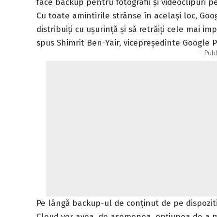
face backup pentru fotografii și videoclipuri p
Cu toate amintirile strânse în același loc, Goog
distribuiți cu ușurință și să retrăiți cele mai
spus Shimrit Ben-Yair, vicepreședinte Google 
- Publ
Pe lângă backup-ul de conținut de pe dispozit
Cloud vor avea, de asemenea, opțiunea de a mut