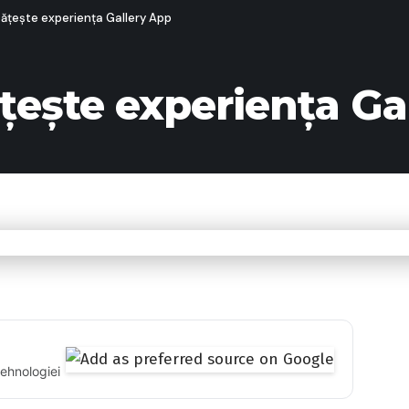
ățește experiența Gallery App
ește experiența Ga
tehnologiei