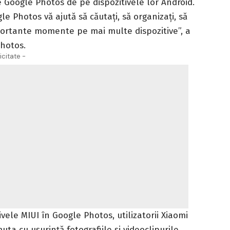
e Google Photos de pe dispozitivele lor Android.
le Photos vă ajută să căutați, să organizați, să
 importante momente pe mai multe dispozitive”, a
Photos.
icitate -
ivele MIUI în
Google Photos
, utilizatorii Xiaomi
a cu ușurință fotografiile și videoclipurile