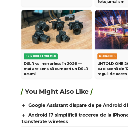
fotojurnalism
PRIN OBIECTIVUL MEU
MEDIABLOG
DSLR vs. mirrorless în 2026 —
UNTOLD ONE 202
mai are sens să cumperi un DSLR
cu o scenă de 12
acum?
reguli de acces
You Might Also Like
Google Assistant dispare de pe Android di
Android 17 simplifică trecerea de la iPhone:
transferate wireless