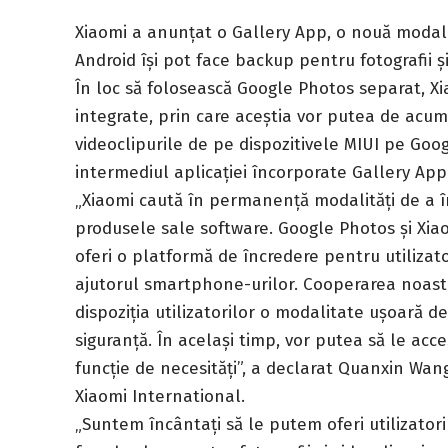
Xiaomi a anunțat o Gallery App, o nouă modalita
Android își pot face backup pentru fotografii și
În loc să folosească Google Photos separat, Xiao
integrate, prin care aceștia vor putea de acum 
videoclipurile de pe dispozitivele MIUI pe Goo
intermediul aplicației încorporate Gallery App
„Xiaomi caută în permanență modalități de a 
produsele sale software. Google Photos și Xiao
oferi o platformă de încredere pentru utilizato
ajutorul smartphone-urilor. Cooperarea noast
dispoziția utilizatorilor o modalitate ușoară d
siguranță. În același timp, vor putea să le acce
funcție de necesități”, a declarat Quanxin Wa
Xiaomi International.
„Suntem încântați să le putem oferi utilizatori