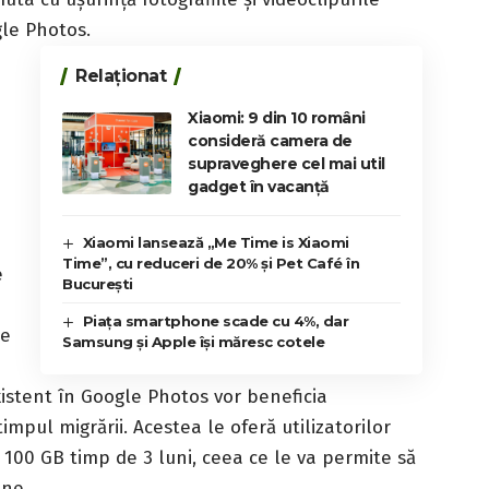
gle Photos.
Relaționat
Xiaomi: 9 din 10 români
consideră camera de
supraveghere cel mai util
gadget în vacanță
Xiaomi lansează „Me Time is Xiaomi
Time”, cu reduceri de 20% și Pet Café în
e
București
Piața smartphone scade cu 4%, dar
le
Samsung și Apple își măresc cotele
existent în Google Photos vor beneficia
ul migrării. Acestea le oferă utilizatorilor
 100 GB timp de 3 luni, ceea ce le va permite să
One.