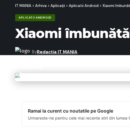
IT MANIA
>
Arhiva
>
Aplicații
>
Aplicatii Android
>
Xiaomi îmbunăt
APLICATII ANDROID
Xiaomi îmbunătăț
By
Redactia IT MANIA
Last updated: 20/10/2022 09:40
Ramai la curent cu noutatile pe Google
Urmareste-ne pentru cele mai recente stiri din lumea 