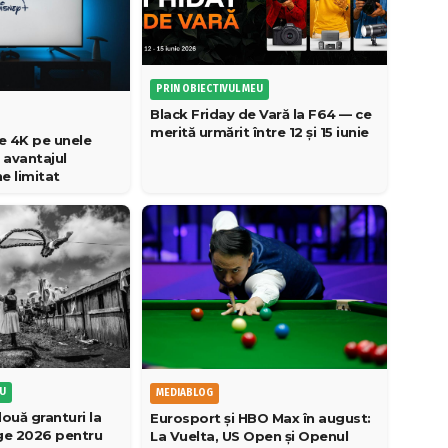
PRIN OBIECTIVUL MEU
Black Friday de Vară la F64 — ce
merită urmărit între 12 și 15 iunie
e 4K pe unele
 avantajul
 limitat
EU
MEDIABLOG
ouă granturi la
Eurosport și HBO Max în august:
age 2026 pentru
La Vuelta, US Open și Openul