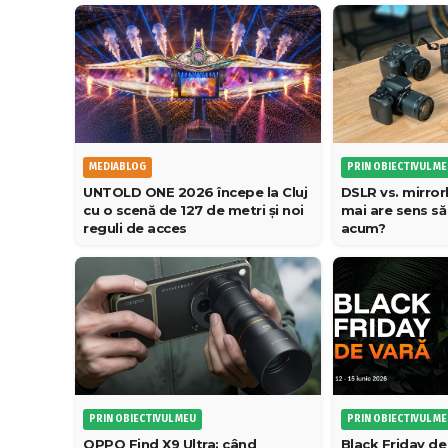
PRIN OBIECTIVUL M
MEDIABLOG
DSLR vs. mirror
UNTOLD ONE 2026 începe la Cluj
mai are sens s
cu o scenă de 127 de metri și noi
acum?
reguli de acces
PRIN OBIECTIVUL MEU
PRIN OBIECTIVUL M
OPPO Find X9 Ultra: când
Black Friday de