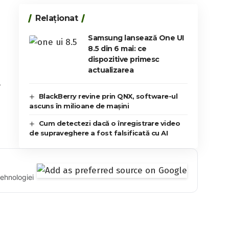
Relaționat
Samsung lansează One UI
8.5 din 6 mai: ce
dispozitive primesc
actualizarea
l
BlackBerry revine prin QNX, software-ul
ascuns în milioane de mașini
Cum detectezi dacă o înregistrare video
de supraveghere a fost falsificată cu AI
tehnologiei