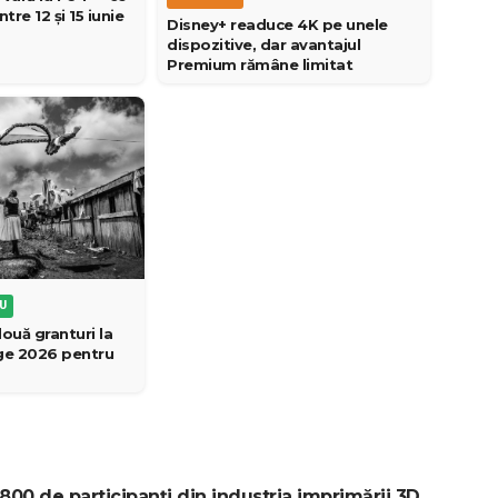
tre 12 și 15 iunie
Disney+ readuce 4K pe unele
dispozitive, dar avantajul
Premium rămâne limitat
EU
ouă granturi la
age 2026 pentru
0 de participanți din industria imprimării 3D