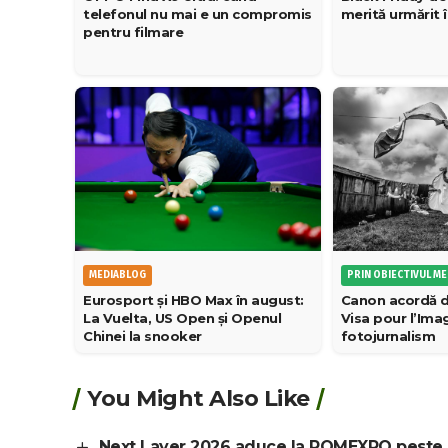
telefonul nu mai e un compromis
merită urmărit în
pentru filmare
PRIN OBIECTIVUL M
MEDIABLOG
Canon acordă d
Eurosport și HBO Max în august:
Visa pour l’Im
La Vuelta, US Open și Openul
fotojurnalism
Chinei la snooker
You Might Also Like
Next Layer 2026 aduce la ROMEXPO peste 80