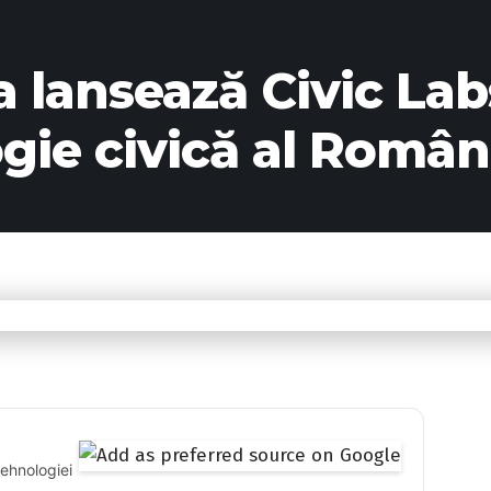
 lansează Civic Lab
ogie civică al Român
tehnologiei