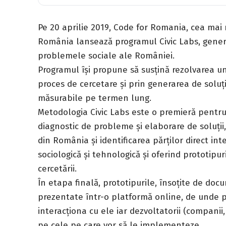
Pe 20 aprilie 2019, Code for Romania, cea mai 
România lansează programul Civic Labs, genera
problemele sociale ale României.
Programul își propune să susțină rezolvarea un
proces de cercetare și prin generarea de soluții
măsurabile pe termen lung.
Metodologia Civic Labs este o premieră pentr
diagnostic de probleme și elaborare de soluți
din România și identificarea părților direct in
sociologică și tehnologică și oferind prototipuri
cercetării.
În etapa finală, prototipurile, însoțite de docu
prezentate într-o platformă online, de unde p
interacționa cu ele iar dezvoltatorii (companii,
pe cele pe care vor să le implementeze.