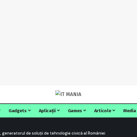
Gadgets
Aplicații
Games
Articole
Media
 generatorul de soluții de tehnologie civică al României