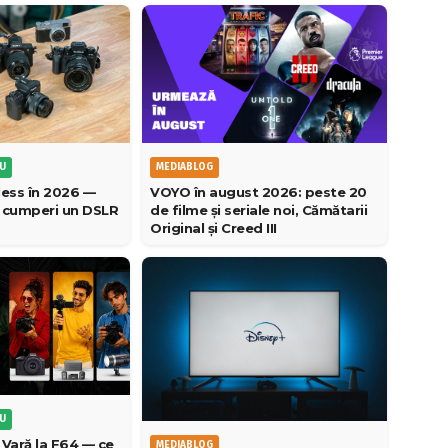
EU
MEDIABLOG
less în 2026 —
VOYO în august 2026: peste 20
ă cumperi un DSLR
de filme și seriale noi, Cămătarii
Original și Creed III
EU
 Vară la F64 — ce
MEDIABLOG