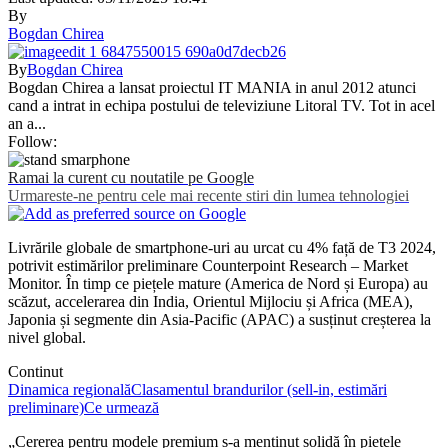
By
Bogdan Chirea
By
Bogdan Chirea
Bogdan Chirea a lansat proiectul IT MANIA in anul 2012 atunci
cand a intrat in echipa postului de televiziune Litoral TV. Tot in acel
an a...
Follow:
Ramai la curent cu noutatile pe Google
Urmareste-ne pentru cele mai recente stiri din lumea tehnologiei
Livrările globale de smartphone-uri au urcat cu 4% față de T3 2024,
potrivit estimărilor preliminare Counterpoint Research – Market
Monitor. În timp ce piețele mature (America de Nord și Europa) au
scăzut, accelerarea din India, Orientul Mijlociu și Africa (MEA),
Japonia și segmente din Asia-Pacific (APAC) a susținut creșterea la
nivel global.
Continut
Dinamica regională
Clasamentul brandurilor (sell-in, estimări
preliminare)
Ce urmează
„Cererea pentru modele premium s-a menținut solidă în piețele