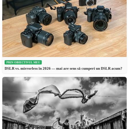
PRIN OBIECTIVUL MEU
DSLR vs. mirrorless în 2026 — mai are sens să cumperi un DSLR acum?