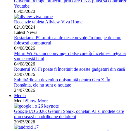
Guvernul retrage proiectul prin care CNA putea sa controleze
Youtube
05/05/2020
Recenzie tableta Allview Viva Home
02/10/2024
Latest News
Restartarea PC-ului: cât de des e nevoie, în funcție de cum
folosești computerul
04/08/2026
Mituri Wi-Fi: cinci convingeri false care îți încetinesc rețeaua
sau te costă bani
04/08/2026
Routerul Wi-Fi poate fi încetinit de aceste gadgeturi din casă
24/07/2026
Subtitrările au devenit o obișnuință pentru Gen Z. În
România, ele nu sunt o noutate
24/07/2026
Media
Media
Show More
Google I/O 2026: Gemini Spark, ochelari AI și modele care
procesează cuadrilioane de tokeni
20/05/2026