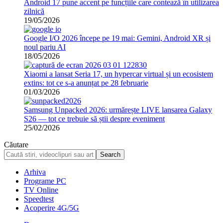
Android 17 pune accent pe funcțiile care contează în utilizarea
zilnică
19/05/2026
Google I/O 2026 începe pe 19 mai: Gemini, Android XR și
noul pariu AI
18/05/2026
Xiaomi a lansat Seria 17, un hypercar virtual și un ecosistem
extins: tot ce s-a anunțat pe 28 februarie
01/03/2026
Samsung Unpacked 2026: urmărește LIVE lansarea Galaxy
S26 — tot ce trebuie să știi despre eveniment
25/02/2026
Căutare
Arhiva
Programe PC
TV Online
Speedtest
Acoperire 4G/5G