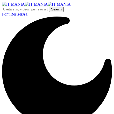
Font Resizer
Aa