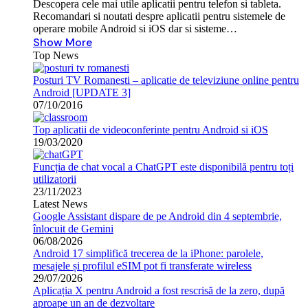
Descopera cele mai utile aplicatii pentru telefon si tableta.
Recomandari si noutati despre aplicatii pentru sistemele de
operare mobile Android si iOS dar si sisteme…
Show More
Top News
Posturi TV Romanesti – aplicatie de televiziune online pentru
Android [UPDATE 3]
07/10/2016
Top aplicatii de videoconferinte pentru Android si iOS
19/03/2020
Funcția de chat vocal a ChatGPT este disponibilă pentru toți
utilizatorii
23/11/2023
Latest News
Google Assistant dispare de pe Android din 4 septembrie,
înlocuit de Gemini
06/08/2026
Android 17 simplifică trecerea de la iPhone: parolele,
mesajele și profilul eSIM pot fi transferate wireless
29/07/2026
Aplicația X pentru Android a fost rescrisă de la zero, după
aproape un an de dezvoltare