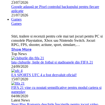
23/07/2026
Google adaugă pe Pixel controlul backupului pentru fiecare
aplicație
21/07/2026
Games
Games
Stiri, trailere si recenzii pentru cele mai tari jocuri pentru PC si
consolele Playstation, Xbox sau Nintendo Switch. Jocuri
RPG, FPS, shooter, actiune, sport, simulare,…
Show More
Top News
Iata cluburile, ligile de fotbal si stadioanele din FIFA 21
24/09/2020
EA SPORTS UFC 4 a fost dezvaluit oficial!
15/07/2020
FIFA 21 vine cu noutati semnificative pentru modul cariera si
gameplay
04/08/2020
Latest News
Next Play Romania deschide înscrierile pentru jocuri video