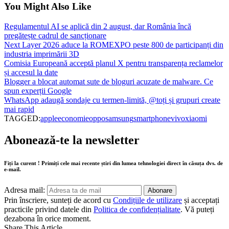
You Might Also Like
Regulamentul AI se aplică din 2 august, dar România încă
pregătește cadrul de sancționare
Next Layer 2026 aduce la ROMEXPO peste 800 de participanți din
industria imprimării 3D
Comisia Europeană acceptă planul X pentru transparența reclamelor
și accesul la date
Blogger a blocat automat sute de bloguri acuzate de malware. Ce
spun experții Google
WhatsApp adaugă sondaje cu termen-limită, @toți și grupuri create
mai rapid
TAGGED:
apple
economie
oppo
samsung
smartphone
vivo
xiaomi
Abonează-te la newsletter
Fiți la curent ! Primiți cele mai recente știri din lumea tehnologiei direct în căsuța dvs. de
e-mail.
Adresa mail:
Prin înscriere, sunteți de acord cu
Condițiile de utilizare
și acceptați
practicile privind datele din
Politica de confidențialitate
. Vă puteți
dezabona în orice moment.
Share This Article