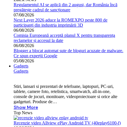
Regulamentul AI se aplică din 2 august, dar România încă
pregătește cadrul de sancționare
07/08/2026
Next Layer 2026 aduce la ROMEXPO peste 800 de
participanți din industria imprimării 3D
06/08/2026
Comisia Europeană acceptă planul X pentru transparența
reclamelor și accesul la date
06/08/2026
Blogger a blocat automat sute de bloguri acuzate de malware.
Ce spun experții Google
05/08/2026
Gadgets
Gadgets
Stiri, lansari si prezentari de telefoane, laptopuri, PC-uri,
tablete, camere foto, retelistica, smartwatch, all-in-one,
console de jocuri, monitoare, videoproiectoare si orice alte
gadgeturi. Produse de…
Show More
Top News
Recenzie video Allview ePlay Android TV (40eplay6100-f)