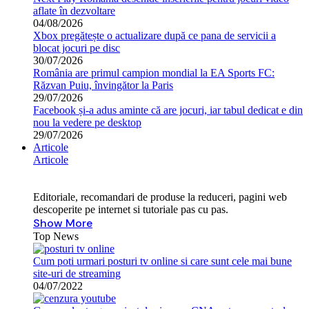
aflate în dezvoltare
04/08/2026
Xbox pregătește o actualizare după ce pana de servicii a
blocat jocuri pe disc
30/07/2026
România are primul campion mondial la EA Sports FC:
Răzvan Puiu, învingător la Paris
29/07/2026
Facebook și-a adus aminte că are jocuri, iar tabul dedicat e din
nou la vedere pe desktop
29/07/2026
Articole
Articole
Editoriale, recomandari de produse la reduceri, pagini web
descoperite pe internet si tutoriale pas cu pas.
Show More
Top News
Cum poti urmari posturi tv online si care sunt cele mai bune
site-uri de streaming
04/07/2022