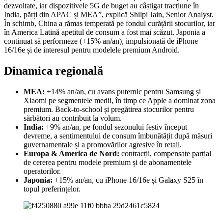
dezvoltate, iar dispozitivele 5G de buget au câștigat tracțiune în
India, părți din APAC și MEA”, explică Shilpi Jain, Senior Analyst.
În schimb, China a rămas temperată pe fondul curățării stocurilor, iar
în America Latină apetitul de consum a fost mai scăzut. Japonia a
continuat să performeze (+15% an/an), impulsionată de iPhone
16/16e și de interesul pentru modelele premium Android.
Dinamica regională
MEA:
+14% an/an, cu avans puternic pentru Samsung și
Xiaomi pe segmentele medii, în timp ce Apple a dominat zona
premium. Back-to-school și pregătirea stocurilor pentru
sărbători au contribuit la volum.
India:
+9% an/an, pe fondul sezonului festiv început
devreme, a sentimentului de consum îmbunătățit după măsuri
guvernamentale și a promovărilor agresive în retail.
Europa & America de Nord:
contracții, compensate parțial
de cererea pentru modele premium și de abonamentele
operatorilor.
Japonia:
+15% an/an, cu iPhone 16/16e și Galaxy S25 în
topul preferințelor.