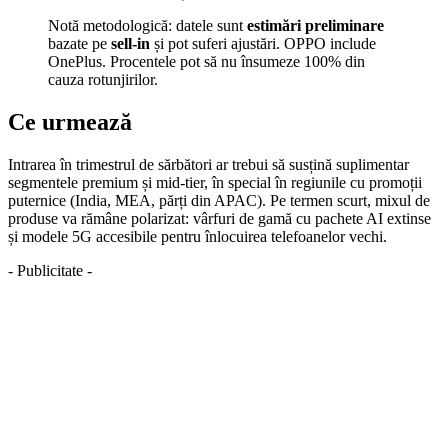
Notă metodologică: datele sunt
estimări preliminare
bazate pe
sell-in
și pot suferi ajustări. OPPO include
OnePlus. Procentele pot să nu însumeze 100% din
cauza rotunjirilor.
Ce urmează
Intrarea în trimestrul de sărbători ar trebui să susțină suplimentar
segmentele premium și mid-tier, în special în regiunile cu promoții
puternice (India, MEA, părți din APAC). Pe termen scurt, mixul de
produse va rămâne polarizat: vârfuri de gamă cu pachete AI extinse
și modele 5G accesibile pentru înlocuirea telefoanelor vechi.
- Publicitate -