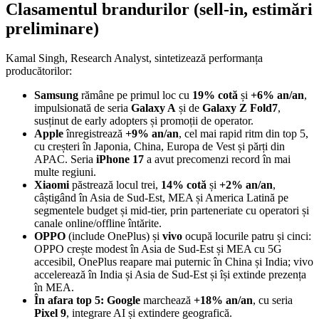
Clasamentul brandurilor (sell-in, estimări
preliminare)
Kamal Singh, Research Analyst, sintetizează performanța
producătorilor:
Samsung
rămâne pe primul loc cu
19% cotă
și
+6% an/an
,
impulsionată de seria
Galaxy A
și de
Galaxy Z Fold7
,
susținut de early adopters și promoții de operator.
Apple
înregistrează
+9% an/an
, cel mai rapid ritm din top 5,
cu creșteri în Japonia, China, Europa de Vest și părți din
APAC. Seria
iPhone 17
a avut precomenzi record în mai
multe regiuni.
Xiaomi
păstrează locul trei,
14% cotă
și
+2% an/an
,
câștigând în Asia de Sud-Est, MEA și America Latină pe
segmentele budget și mid-tier, prin parteneriate cu operatori și
canale online/offline întărite.
OPPO
(include OnePlus) și
vivo
ocupă locurile patru și cinci:
OPPO crește modest în Asia de Sud-Est și MEA cu 5G
accesibil, OnePlus reapare mai puternic în China și India; vivo
accelerează în India și Asia de Sud-Est și își extinde prezența
în MEA.
În afara top 5:
Google
marchează
+18% an/an
, cu seria
Pixel 9
, integrare AI și extindere geografică.