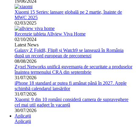
19/06/2024
Xiaomi 15 Series: lansare globală pe 2 martie, înainte de
MWC 2025
02/03/2025
Recenzie tableta Allview Viva Home
02/10/2024
Latest News
Galaxy Z Fold8, Flip8 și Watch9 se lansează în România
după un record european de precomenzi
08/08/2026
Zyxel Networks unifică guvernanța de securitate a produselor
înaintea termenului CRA din septembrie
31/07/2026
iPhone 18 standard ar putea fi amânat până în 2027. Apple
schimbă calendarul lansărilor
31/07/2026
Xiaomi: 9 din 10 români consideră camera de supraveghere
cel mai util gadget în vacanță
30/07/2026
Aplicații
Aplicații