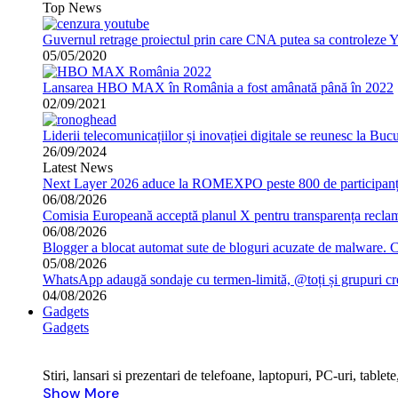
Top News
Guvernul retrage proiectul prin care CNA putea sa controleze 
05/05/2020
Lansarea HBO MAX în România a fost amânată până în 2022
02/09/2021
Liderii telecomunicațiilor și inovației digitale se reunesc la B
26/09/2024
Latest News
Next Layer 2026 aduce la ROMEXPO peste 800 de participanți 
06/08/2026
Comisia Europeană acceptă planul X pentru transparența reclame
06/08/2026
Blogger a blocat automat sute de bloguri acuzate de malware. 
05/08/2026
WhatsApp adaugă sondaje cu termen-limită, @toți și grupuri cr
04/08/2026
Gadgets
Gadgets
Stiri, lansari si prezentari de telefoane, laptopuri, PC-uri, tabl
Show More