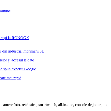
Youtube
ucurești la RONOG 9
din industria imprimării 3D
lor și accesul la date
Ce spun experții Google
eate mai rapid
ete, camere foto, retelistica, smartwatch, all-in-one, console de jocuri, m