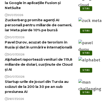
la Google în aplicațiile Fusion și
NetSuite
STIRI
31/07/2026
Zuckerberg promite agenți AI
personali pentru miliarde de oameni,
iar Meta pierde 10% pe bursă
STIRI
30/07/2026
Pavel Durov, acuzat de terorism în
Rusia și dat în urmărire internațională
STIRI
30/07/2026
Alphabet raportează venituri de 119,8
miliarde de dolari, susținute de Cloud
și AI
STIRI
30/07/2026
Startup-urile de jocuri din Turcia au
scăzut de la 200 la 30 pe an sub
presiunea AI
STIRI
29/07/2026