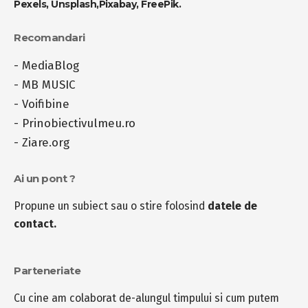
Pexels
,
Unsplash
,
Pixabay
,
FreePik
.
Recomandari
-
MediaBlog
-
MB MUSIC
-
Voifibine
-
Prinobiectivulmeu.ro
-
Ziare.org
Ai un pont ?
Propune un subiect sau o stire folosind
datele de
contact.
Parteneriate
Cu cine am colaborat de-alungul timpului si cum putem