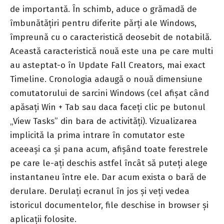
de importantă. În schimb, aduce o grămadă de
îmbunătățiri pentru diferite părți ale Windows,
împreună cu o caracteristică deosebit de notabilă.
Această caracteristică nouă este una pe care multi
au asteptat-o în Update Fall Creators, mai exact
Timeline. Cronologia adaugă o nouă dimensiune
comutatorului de sarcini Windows (cel afișat când
apăsați Win + Tab sau daca faceți clic pe butonul
„View Tasks” din bara de activități). Vizualizarea
implicită la prima intrare în comutator este
aceeași ca și pana acum, afișând toate ferestrele
pe care le-ați deschis astfel încât să puteți alege
instantaneu între ele. Dar acum exista o bară de
derulare. Derulați ecranul în jos și veți vedea
istoricul documentelor, file deschise in browser și
aplicații folosite.