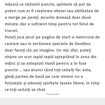
măsură ce obtineti puncte, spiritele vă pot da
puteri cum ar fi creșterea vitezei sau abilitatea de
a merge pe pereți. Jocurile durează doar două
minute, dar e suficient timp pentru tot felul de
trucuri.
Puteți juca jocul pe pagina de start a motorului de
cautare sau in
sectiunea speciala de Doodles
;
doar faceți clic pe imagine. Un mic sfat, puteți
obține un scor rapid rapid așteptând în zona din
mijloc și sa asteptati rivalii pentru a le fura
puncte … sau atunci când toți ceilalți fac asta,
găsiți partea de bază pe care nimeni nu o
folosește și adunați spiritele lasate libere, în timp
ce toți ceilalți se zbat.
- Publicitate -