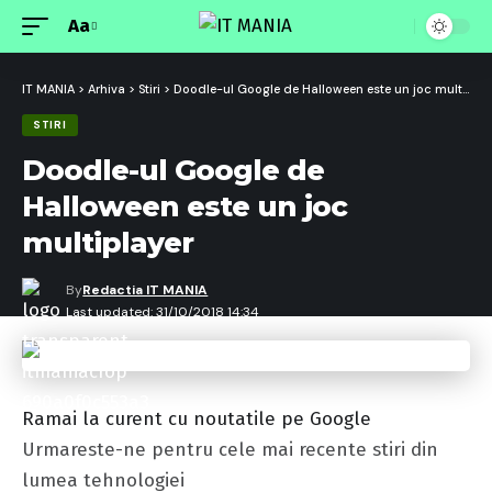
Aa
Font
Resizer
IT MANIA
>
Arhiva
>
Stiri
>
Doodle-ul Google de Halloween este un joc multiplayer
STIRI
Doodle-ul Google de
Halloween este un joc
multiplayer
By
Redactia IT MANIA
Last updated: 31/10/2018 14:34
Ramai la curent cu noutatile pe Google
Urmareste-ne pentru cele mai recente stiri din
lumea tehnologiei