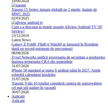
19/06/2024
Xiaomi 15 Series: lansare globală pe 2 martie, înainte de
MWC 2025
02/03/2025
Cum s-a descurat in testele noastre Allview Android TV 50′
[review]
23/12/2019
Latest News
Galaxy Z Fold8, Flip8 și Watch9 se lansează în România
după un record european de precomenzi
08/08/2026
Zyxel Networks unifică guvernanța de securitate a produselor
înaintea termenului CRA din septembrie
31/07/2026
iPhone 18 standard ar putea fi amânat până în 2027. Apple
schimbă calendarul lansărilor
31/07/2026
Xiaomi: 9 din 10 români consideră camera de supraveghere
cel mai util gadget în vacanță
30/07/2026
Aplicații
Aplicații