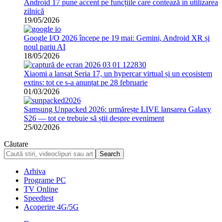
Android 17 pune accent pe funcțiile care contează în utilizarea
zilnică
19/05/2026
Google I/O 2026 începe pe 19 mai: Gemini, Android XR și
noul pariu AI
18/05/2026
Xiaomi a lansat Seria 17, un hypercar virtual și un ecosistem
extins: tot ce s-a anunțat pe 28 februarie
01/03/2026
Samsung Unpacked 2026: urmărește LIVE lansarea Galaxy
S26 — tot ce trebuie să știi despre eveniment
25/02/2026
Căutare
Arhiva
Programe PC
TV Online
Speedtest
Acoperire 4G/5G