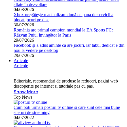
aflate în dezvoltare
04/08/2026
Xbox pregătește o actualizare după ce pana de servicii a
blocat jocuri pe disc
30/07/2026
România are primul campion mondial la EA Sports FC:
Răzvan Puiu, învingător la Paris
29/07/2026
Facebook și-a adus aminte că are jocuri, iar tabul dedicat e din
nou la vedere pe desktop
29/07/2026
Articole
Articole
Editoriale, recomandari de produse la reduceri, pagini web
descoperite pe internet si tutoriale pas cu pas.
Show More
Top News
Cum poti urmari posturi tv online si care sunt cele mai bune
site-uri de streaming
04/07/2022