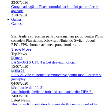
23/07/2026
Google adaugă pe Pixel controlul backupului pentru fiecare
aplicație
21/07/2026
Games
Games
Stiri, trailere si recenzii pentru cele mai tari jocuri pentru PC si
consolele Playstation, Xbox sau Nintendo Switch. Jocuri
RPG, FPS, shooter, actiune, sport, simulare,…
Show More
Top News
EA SPORTS UFC 4 a fost dezvaluit oficial!
15/07/2020
FIFA 21 vine cu noutati semnificative pentru modul cariera si
gameplay
04/08/2020
Iata cluburile, ligile de fotbal si stadioanele din FIFA 21
24/09/2020
Latest News
Next Play Romania deschide înscrierile pentru jocuri video