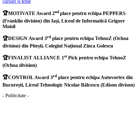
cursuri și teme
nd
🏆
MOTIVATE Award 2
place pentru echipa PEPPERS
(Franklin division) din Iași, Liceul de Informatică Grigore
Moisil
rd
🏆
DESIGN Award 3
place pentru echipa TehnoZ (Ochoa
division) din Pitești, Colegiul Național Zinca Golescu
st
🏆
FINALIST ALLIANCE 1
Pick pentru echipa TehnoZ
(Ochoa division)
rd
🏆
CONTROL Award 3
place pentru echipa Autovortex din
București, Liceul Tehnologic Nicolae Bălcescu (Edison divison)
- Publicitate -