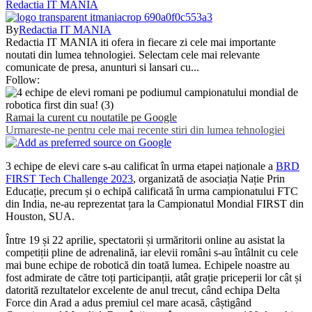
Redactia IT MANIA
By
Redactia IT MANIA
Redactia IT MANIA iti ofera in fiecare zi cele mai importante
noutati din lumea tehnologiei. Selectam cele mai relevante
comunicate de presa, anunturi si lansari cu...
Follow:
Ramai la curent cu noutatile pe Google
Urmareste-ne pentru cele mai recente stiri din lumea tehnologiei
3 echipe de elevi care s-au calificat în urma etapei naționale a
BRD
FIRST Tech Challenge 2023
, organizată de asociația Nație Prin
Educație, precum și o echipă calificată în urma campionatului FTC
din India, ne-au reprezentat țara la Campionatul Mondial FIRST din
Houston, SUA.
Între 19 și 22 aprilie, spectatorii și urmăritorii online au asistat la
competiții pline de adrenalină, iar elevii români s-au întâlnit cu cele
mai bune echipe de robotică din toată lumea. Echipele noastre au
fost admirate de către toți participanții, atât grație priceperii lor cât și
datorită rezultatelor excelente de anul trecut, când echipa Delta
Force din Arad a adus premiul cel mare acasă, câștigând