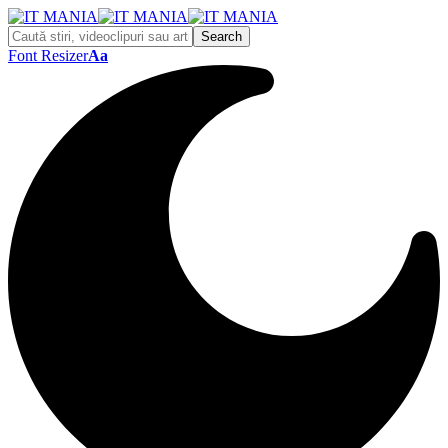
Font Resizer
Aa