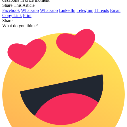
dezabona în orice moment.
Share This Article
Facebook
Whatsapp
Whatsapp
LinkedIn
Telegram
Threads
Email
Copy Link
Print
Share
What do you think?