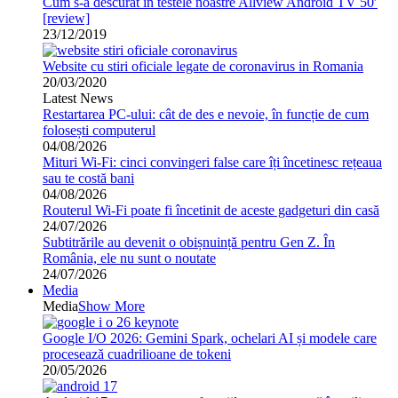
Cum s-a descurat in testele noastre Allview Android TV 50′
[review]
23/12/2019
Website cu stiri oficiale legate de coronavirus in Romania
20/03/2020
Latest News
Restartarea PC-ului: cât de des e nevoie, în funcție de cum
folosești computerul
04/08/2026
Mituri Wi-Fi: cinci convingeri false care îți încetinesc rețeaua
sau te costă bani
04/08/2026
Routerul Wi-Fi poate fi încetinit de aceste gadgeturi din casă
24/07/2026
Subtitrările au devenit o obișnuință pentru Gen Z. În
România, ele nu sunt o noutate
24/07/2026
Media
Media
Show More
Google I/O 2026: Gemini Spark, ochelari AI și modele care
procesează cuadrilioane de tokeni
20/05/2026