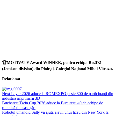
🏆
MOTIVATE Award WINNER, pentru echipa Ro2D2
(Jemison division) din Ploiești, Colegiul Național Mihai Viteazu.
Relaționat
Next Layer 2026 aduce la ROMEXPO peste 800 de participanți din
industria imprimării 3D
Bucharest Twin Cup 2026 aduce la București 40 de echipe de
robotică din șase țări
Robotul umanoid Sally va ajuta elevii unui liceu din New York la