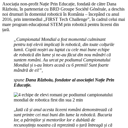
Asociația non-profit Nație Prin Educație, fondată de către Dana
Războiu, în parteneriat cu BRD Groupe Société Générale, a deschis
noi drumuri în domeniul roboticii în România – începând cu anul
2016, prin intermediul „FIRST Tech Challenge”, în cadrul celui mai
mare program educațional STEM prin robotică pentru liceeni din
țară.
„Campionatul Mondial a fost momentul culminant
pentru toți elevii implicați în robotică, din toate colțurile
lumii. Copiii noștri au luptat cu cele mai bune echipe
de robotică din lume și ne-au făcut din nou mândri că
suntem români. Au urcat pe podiumul Campionatului
Mondial și s-au întors acasă cu 6 premii! Sunt foarte
mândră de ei!”,
spune
Dana Războiu, fondator al asociației Nație Prin
Educație.
„
Iată că și anul acesta liceeni români demonstrează că
sunt printre cei mai buni din lume la robotică. Bucuria
lor, a părinților și mentorilor lor e dublată de
recunoștința noastra că reprezintă o țară întreagă și că