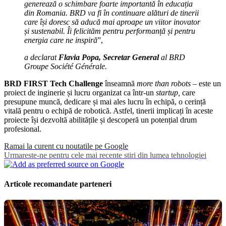
generează o schimbare foarte importantă în educația
din Romania. BRD va fi în continuare alături de tinerii
care își doresc să aducă mai aproape un viitor inovator
și sustenabil. Îi felicităm pentru performanță și pentru
energia care ne inspiră
”,
a declarat
Flavia Popa, Secretar General
al BRD
Groupe Société Générale.
BRD FIRST Tech Challenge
înseamnă
more than robots
– este un
proiect de inginerie și lucru organizat ca într-un
startup,
care
presupune muncă, dedicare și mai ales lucru în echipă, o cerință
vitală pentru o echipă de robotică. Astfel, tinerii implicați în aceste
proiecte își dezvoltă abilitățile și descoperă un potențial drum
profesional.
Ramai la curent cu noutatile pe Google
Urmareste-ne pentru cele mai recente stiri din lumea tehnologiei
Articole recomandate parteneri