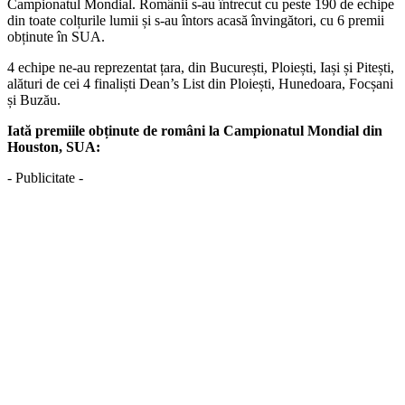
Campionatul Mondial. Românii s-au întrecut cu peste 190 de echipe
din toate colțurile lumii și s-au întors acasă învingători, cu 6 premii
obținute în SUA.
4 echipe ne-au reprezentat țara, din București, Ploiești, Iași și Pitești,
alături de cei 4 finaliști Dean’s List din Ploiești, Hunedoara, Focșani
și Buzău.
Iată premiile obținute de români la Campionatul Mondial din
Houston, SUA:
- Publicitate -