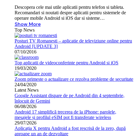
Descopera cele mai utile aplicatii pentru telefon si tableta.
Recomandari si noutati despre aplicatii pentru sistemele de
operare mobile Android si iOS dar si sisteme…
Show More
Top News
Posturi TV Romanesti – aplicatie de televiziune online pentru
Android [UPDATE 3]
07/10/2016
Top aplicatii de videoconferinte pentru Android si iOS
19/03/2020
Zoom primeste o actualizare ce rezolva probleme de securitate
24/04/2020
Latest News
Google Assistant dispare de pe Android din 4 septembrie,
înlocuit de Gemini
06/08/2026
Android 17 simplifică trecerea de la iPhone: parolele,
mesajele și profilul eSIM pot fi transferate wireless
29/07/2026
Aplicația X pentru Android a fost rescrisă de la zero, după
aproape un an de dezvoltare