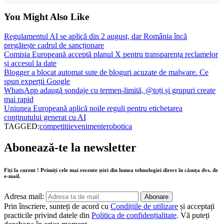
You Might Also Like
Regulamentul AI se aplică din 2 august, dar România încă
pregătește cadrul de sancționare
Comisia Europeană acceptă planul X pentru transparența reclamelor
și accesul la date
Blogger a blocat automat sute de bloguri acuzate de malware. Ce
spun experții Google
WhatsApp adaugă sondaje cu termen-limită, @toți și grupuri create
mai rapid
Uniunea Europeană aplică noile reguli pentru etichetarea
conținutului generat cu AI
TAGGED:
competitii
evenimente
robotica
Abonează-te la newsletter
Fiți la curent ! Primiți cele mai recente știri din lumea tehnologiei direct în căsuța dvs. de
e-mail.
Adresa mail:
Prin înscriere, sunteți de acord cu
Condițiile de utilizare
și acceptați
practicile privind datele din
Politica de confidențialitate
. Vă puteți