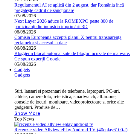
Regulamentul AI se aplică din 2 august, dar România încă
pregătește cadrul de sancționare
07/08/2026
Next Layer 2026 aduce la ROMEXPO peste 800 de
participanți din industria imprimării 3D
06/08/2026
Comisia Europeană acceptă planul X pentru transparența
reclamelor și accesul la date
06/08/2026
Blogger a blocat automat sute de bloguri acuzate de malware.
Ce spun experții Google
05/08/2026
Gadgets
Gadgets
Stiri, lansari si prezentari de telefoane, laptopuri, PC-uri,
tablete, camere foto, retelistica, smartwatch, all-in-one,
console de jocuri, monitoare, videoproiectoare si orice alte
gadgeturi. Produse de…
Show More
Top News
Recenzie video Allview ePlay Android TV (40eplay6100-f)