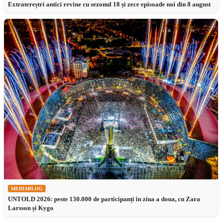
Extratereștri antici revine cu sezonul 18 și zece episoade noi din 8 august
MEDIABLOG
UNTOLD 2026: peste 130.000 de participanți în ziua a doua, cu Zara
Larsson și Kygo