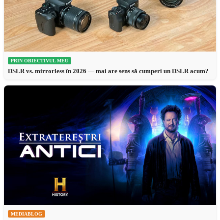
PRIN OBIECTIVUL MEU
DSLR vs. mirrorless în 2026 — mai are sens să cumperi un DSLR acum?
MEDIABLOG