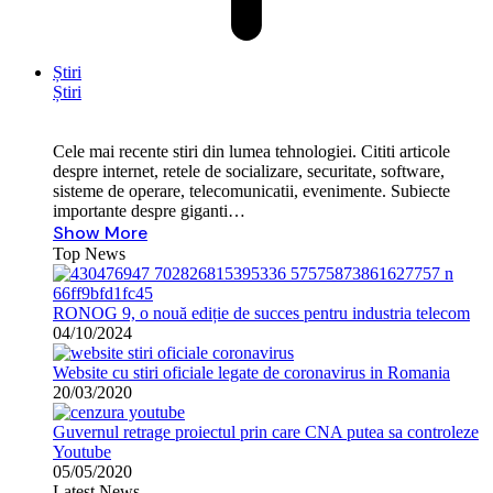
Știri
Știri
Cele mai recente stiri din lumea tehnologiei. Cititi articole
despre internet, retele de socializare, securitate, software,
sisteme de operare, telecomunicatii, evenimente. Subiecte
importante despre giganti…
Show More
Top News
RONOG 9, o nouă ediție de succes pentru industria telecom
04/10/2024
Website cu stiri oficiale legate de coronavirus in Romania
20/03/2020
Guvernul retrage proiectul prin care CNA putea sa controleze
Youtube
05/05/2020
Latest News