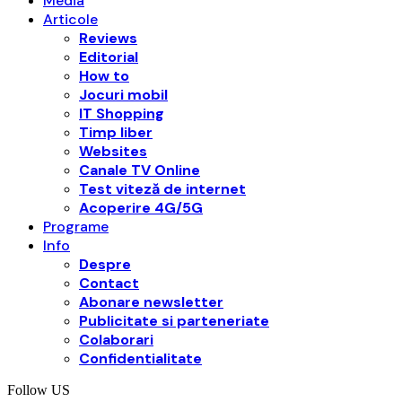
Media
Articole
Reviews
Editorial
How to
Jocuri mobil
IT Shopping
Timp liber
Websites
Canale TV Online
Test viteză de internet
Acoperire 4G/5G
Programe
Info
Despre
Contact
Abonare newsletter
Publicitate si parteneriate
Colaborari
Confidentialitate
Follow US