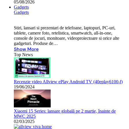
05/08/2026
Gadgets
Gadgets
Stiri, lansari si prezentari de telefoane, laptopuri, PC-uri,
tablete, camere foto, retelistica, smartwatch, all-in-one,
console de jocuri, monitoare, videoproiectoare si orice alte
gadgeturi. Produse de…
Show More
Top News
Recenzie video Allview ePlay Android TV (40eplay6100-f)
19/06/2024
Xiaomi 15 Series: lansare globală pe 2 martie, înainte de
MWC 2025
02/03/2025