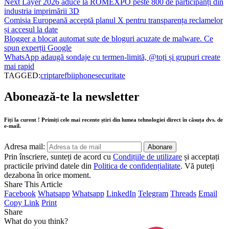
Next Layer 2026 aduce la ROMEXPO peste 800 de participanți din
industria imprimării 3D
Comisia Europeană acceptă planul X pentru transparența reclamelor
și accesul la date
Blogger a blocat automat sute de bloguri acuzate de malware. Ce
spun experții Google
WhatsApp adaugă sondaje cu termen-limită, @toți și grupuri create
mai rapid
TAGGED:
criptare
fbi
iphone
securitate
Abonează-te la newsletter
Fiți la curent ! Primiți cele mai recente știri din lumea tehnologiei direct în căsuța dvs. de
e-mail.
Adresa mail:
Prin înscriere, sunteți de acord cu
Condițiile de utilizare
și acceptați
practicile privind datele din
Politica de confidențialitate
. Vă puteți
dezabona în orice moment.
Share This Article
Facebook
Whatsapp
Whatsapp
LinkedIn
Telegram
Threads
Email
Copy Link
Print
Share
What do you think?