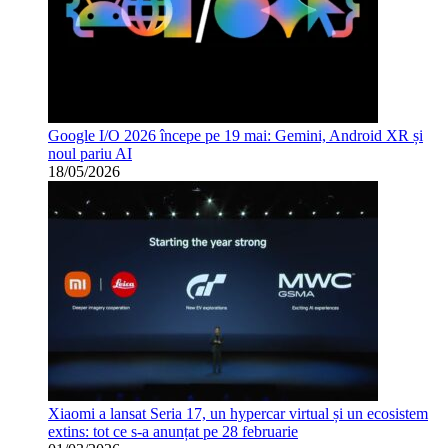
Google I/O 2026 începe pe 19 mai: Gemini, Android XR și
noul pariu AI
18/05/2026
Xiaomi a lansat Seria 17, un hypercar virtual și un ecosistem
extins: tot ce s-a anunțat pe 28 februarie