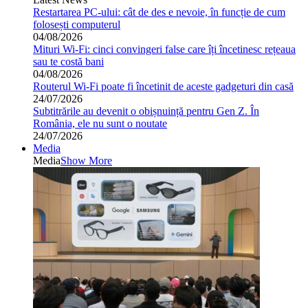
Restartarea PC-ului: cât de des e nevoie, în funcție de cum
folosești computerul
04/08/2026
Mituri Wi-Fi: cinci convingeri false care îți încetinesc rețeaua
sau te costă bani
04/08/2026
Routerul Wi-Fi poate fi încetinit de aceste gadgeturi din casă
24/07/2026
Subtitrările au devenit o obișnuință pentru Gen Z. În
România, ele nu sunt o noutate
24/07/2026
Media
Media
Show More