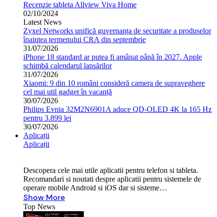
Recenzie tableta Allview Viva Home
02/10/2024
Latest News
Zyxel Networks unifică guvernanța de securitate a produselor
înaintea termenului CRA din septembrie
31/07/2026
iPhone 18 standard ar putea fi amânat până în 2027. Apple
schimbă calendarul lansărilor
31/07/2026
Xiaomi: 9 din 10 români consideră camera de supraveghere
cel mai util gadget în vacanță
30/07/2026
Philips Evnia 32M2N6901A aduce QD-OLED 4K la 165 Hz
pentru 3.899 lei
30/07/2026
Aplicații
Aplicații
Descopera cele mai utile aplicatii pentru telefon si tableta.
Recomandari si noutati despre aplicatii pentru sistemele de
operare mobile Android si iOS dar si sisteme…
Show More
Top News