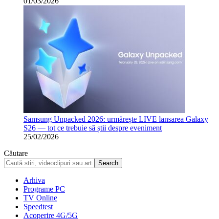
01/03/2026
Samsung Unpacked 2026: urmărește LIVE lansarea Galaxy
S26 — tot ce trebuie să știi despre eveniment
25/02/2026
Căutare
Arhiva
Programe PC
TV Online
Speedtest
Acoperire 4G/5G