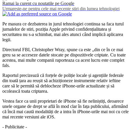
Ramai la curent cu noutatile pe Google
Urmareste-ne pentru cele mai recente stiri din lumea tehnologiei
Pe masura ce dezbaterea in jurul tehnologiei continua sa faca turul
jurnalelor de stiri, poziția Apple privind confidențialitatea și
securitatea nu s-a schimbat, mai ales atunci când implică aplicarea
legii.
Directorul FBI, Christopher Wray, spune ca este „din ce în ce mai
greu sa se acceseze datele stocate pe dispozitivele criptate. Cu toate
acestea, mai multe companii raporteaza ca acest lucru este complet
fals.
Raportul precizează că forțele de poliție locale și agențiile federale
din toată țara au reușit să achiziționeze instrumente relativ ieftine
care să le permită să deblocheze iPhone-urile actualizate și să
ocolească toata criptarea.
Vestea face ca unii proprietari de iPhone să fie neliniștiți, deoarece
unele organe de drept se află în mod clar în fața publicului, afirmând
că încă mai caută modalități de a intra în iPhone-urile mai noi cu cele
mai recente versiuni ale iOS.
- Publicitate -