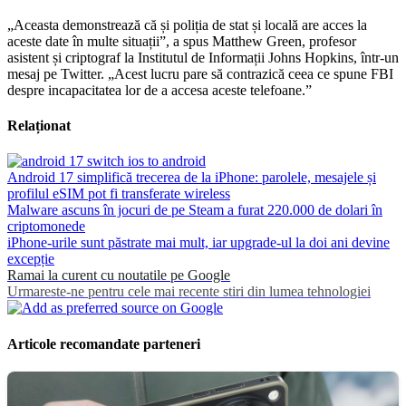
„Aceasta demonstrează că și poliția de stat și locală are acces la
aceste date în multe situații”, a spus Matthew Green, profesor
asistent și criptograf la Institutul de Informații Johns Hopkins, într-un
mesaj pe Twitter. „Acest lucru pare să contrazică ceea ce spune FBI
despre incapacitatea lor de a accesa aceste telefoane.”
Relaționat
Android 17 simplifică trecerea de la iPhone: parolele, mesajele și
profilul eSIM pot fi transferate wireless
Malware ascuns în jocuri de pe Steam a furat 220.000 de dolari în
criptomonede
iPhone-urile sunt păstrate mai mult, iar upgrade-ul la doi ani devine
excepție
Ramai la curent cu noutatile pe Google
Urmareste-ne pentru cele mai recente stiri din lumea tehnologiei
Articole recomandate parteneri