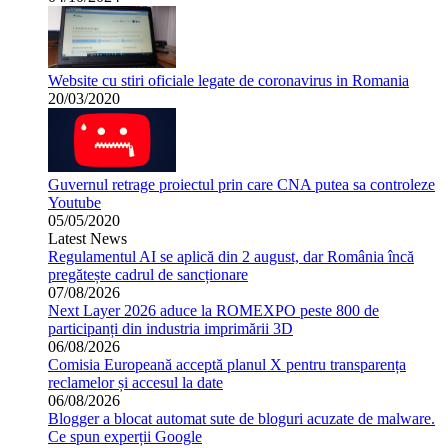
Website cu stiri oficiale legate de coronavirus in Romania
20/03/2020
Guvernul retrage proiectul prin care CNA putea sa controleze
Youtube
05/05/2020
Latest News
Regulamentul AI se aplică din 2 august, dar România încă
pregătește cadrul de sancționare
07/08/2026
Next Layer 2026 aduce la ROMEXPO peste 800 de
participanți din industria imprimării 3D
06/08/2026
Comisia Europeană acceptă planul X pentru transparența
reclamelor și accesul la date
06/08/2026
Blogger a blocat automat sute de bloguri acuzate de malware.
Ce spun experții Google