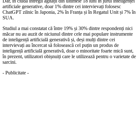
Dar, în ciuda întregii agitații din ultimele 18 luni în jurul inteligenței
artificiale generative, doar 1% dintre cei intervievați folosesc
ChatGPT zilnic în Japonia, 2% în Franța și în Regatul Unit și 7% în
SUA.
Studiul a mai constatat că între 19% și 30% dintre respondenți nici
măcar nu au auzit de niciunul dintre cele mai populare instrumente
de inteligență artificială generativă și, deși mulți dintre cei
intervievați au încercat să folosească cel puțin un produs de
inteligență artificială generativă, doar o minoritate foarte mică sunt,
în prezent, utilizatori obișnuiți care le utilizează pentru o varietate de
sarcini.
- Publicitate -