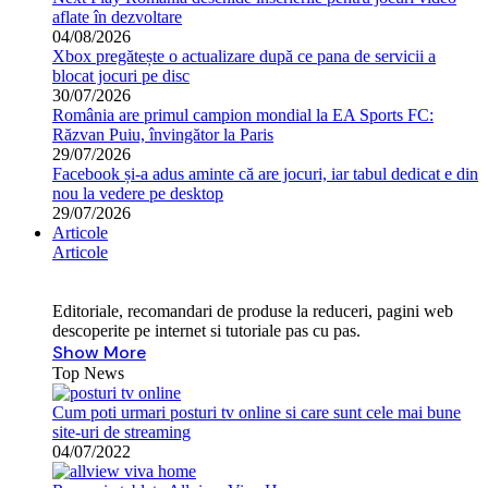
aflate în dezvoltare
04/08/2026
Xbox pregătește o actualizare după ce pana de servicii a
blocat jocuri pe disc
30/07/2026
România are primul campion mondial la EA Sports FC:
Răzvan Puiu, învingător la Paris
29/07/2026
Facebook și-a adus aminte că are jocuri, iar tabul dedicat e din
nou la vedere pe desktop
29/07/2026
Articole
Articole
Editoriale, recomandari de produse la reduceri, pagini web
descoperite pe internet si tutoriale pas cu pas.
Show More
Top News
Cum poti urmari posturi tv online si care sunt cele mai bune
site-uri de streaming
04/07/2022