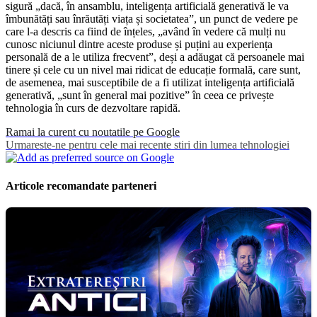
sigură „dacă, în ansamblu, inteligența artificială generativă le va
îmbunătăți sau înrăutăți viața și societatea”, un punct de vedere pe
care l-a descris ca fiind de înțeles, „având în vedere că mulți nu
cunosc niciunul dintre aceste produse și puțini au experiența
personală de a le utiliza frecvent”, deși a adăugat că persoanele mai
tinere și cele cu un nivel mai ridicat de educație formală, care sunt,
de asemenea, mai susceptibile de a fi utilizat inteligența artificială
generativă, „sunt în general mai pozitive” în ceea ce privește
tehnologia în curs de dezvoltare rapidă.
Ramai la curent cu noutatile pe Google
Urmareste-ne pentru cele mai recente stiri din lumea tehnologiei
Articole recomandate parteneri