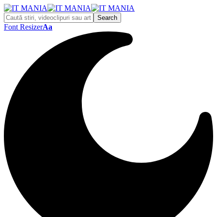
Font Resizer
Aa