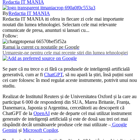
Redactia IT MANIA
By
Redactia IT MANIA
Redactia IT MANIA iti ofera in fiecare zi cele mai importante
noutati din lumea tehnologiei. Selectam cele mai relevante
comunicate de presa, anunturi si lansari cu...
Follow:
Ramai la curent cu noutatile pe Google
Urmareste-ne pentru cele mai recente stiri din lumea tehnologiei
Se pare că nu trece o zi fără ca produsele de inteligență artificială
generativă, cum ar fi
ChatGPT
, să nu apară la știri, însă puțini sunt
cei care folosesc în mod regulat aceste instrumente, potrivit unui nou
studiu.
Realizat de Institutul Reuters și de Universitatea Oxford și la care au
participat 6 000 de respondenți din SUA, Marea Britanie, Franța,
Danemarca, Japonia și Argentina, cercetătorii au descoperit că
ChatGPT de la
OpenAI
este de departe cel mai utilizat instrument
generativ de inteligență artificială și este de două sau trei ori mai
răspândit decât următoarele produse cele mai utilizate –
Google
Gemini
și
Microsoft Copilot
.