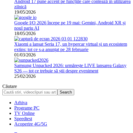
Android 17 pune accent pe funcțiile care contează în utilizarea
zilnică
19/05/2026
Google I/O 2026 începe pe 19 mai: Gemini, Android XR și
noul pariu AI
18/05/2026
Xiaomi a lansat Seria 17, un hypercar virtual și un ecosistem
extins: tot ce s-a anunțat pe 28 februarie
01/03/2026
Samsung Unpacked 2026: urmărește LIVE lansarea Galaxy
S26 — tot ce trebuie să știi despre eveniment
25/02/2026
Căutare
Arhiva
Programe PC
TV Online
Speedtest
Acoperire 4G/5G