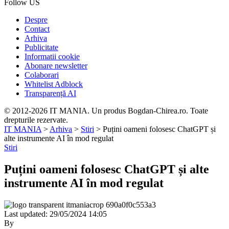
Follow US
Despre
Contact
Arhiva
Publicitate
Informatii cookie
Abonare newsletter
Colaborari
Whitelist Adblock
Transparență AI
© 2012-2026 IT MANIA. Un produs Bogdan-Chirea.ro. Toate
drepturile rezervate.
IT MANIA
>
Arhiva
>
Stiri
>
Puțini oameni folosesc ChatGPT și
alte instrumente AI în mod regulat
Stiri
Puțini oameni folosesc ChatGPT și alte
instrumente AI în mod regulat
Last updated: 29/05/2024 14:05
By