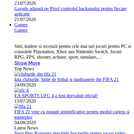
23/07/2026
Google adaugă pe Pixel controlul backupului pentru fiecare
aplicație
21/07/2026
Games
Games
Stiri, trailere si recenzii pentru cele mai tari jocuri pentru PC si
consolele Playstation, Xbox sau Nintendo Switch. Jocuri
RPG, FPS, shooter, actiune, sport, simulare,…
Show More
Top News
Iata cluburile, ligile de fotbal si stadioanele din FIFA 21
24/09/2020
EA SPORTS UFC 4 a fost dezvaluit oficial!
15/07/2020
FIFA 21 vine cu noutati semnificative pentru modul cariera si
gameplay
04/08/2020
Latest News
Next Play Romania deschide înscrierile pentru jocuri video