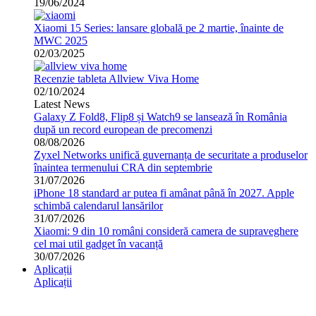
19/06/2024
Xiaomi 15 Series: lansare globală pe 2 martie, înainte de
MWC 2025
02/03/2025
Recenzie tableta Allview Viva Home
02/10/2024
Latest News
Galaxy Z Fold8, Flip8 și Watch9 se lansează în România
după un record european de precomenzi
08/08/2026
Zyxel Networks unifică guvernanța de securitate a produselor
înaintea termenului CRA din septembrie
31/07/2026
iPhone 18 standard ar putea fi amânat până în 2027. Apple
schimbă calendarul lansărilor
31/07/2026
Xiaomi: 9 din 10 români consideră camera de supraveghere
cel mai util gadget în vacanță
30/07/2026
Aplicații
Aplicații