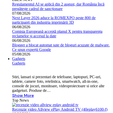
Regulamentul AI se aplică din 2 august, dar România încă
pregătește cadrul de sancționare
07/08/2026
Next Layer 2026 aduce la ROMEXPO peste 800 de
participanți din industria imprimării 3D
06/08/2026
Comisia Europeană acceptă planul X pentru transparența
reclamelor și accesul la date
06/08/2026
Blogger a blocat automat sute de bloguri acuzate de malware.
Ce spun experții Google
05/08/2026
Gadgets
Gadgets
Stiri, lansari si prezentari de telefoane, laptopuri, PC-uri,
tablete, camere foto, retelistica, smartwatch, all-in-one,
console de jocuri, monitoare, videoproiectoare si orice alte
gadgeturi. Produse de…
Show More
Top News
Recenzie video Allview ePlay Android TV (40eplay6100-f)