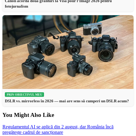
Canon acordă două granturi la Visa pour l’Image 2026 pentru
fotojurnalism
PRIN OBIECTIVUL MEU
DSLR vs. mirrorless în 2026 — mai are sens să cumperi un DSLR acum?
You Might Also Like
Regulamentul AI se aplică din 2 august, dar România încă
pregătește cadrul de sancționare