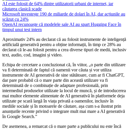
AI este folosit de 64% dintre utilizatorii urbani de internet, iar
căutarea clasică scade
Microsoft investește 190 de miliarde de dolari în AI, dar acțiunile au
scăzut cu 24%
OpenAI recunoaște că modelele sale AI au spart Hugging Face în
timpul unui test intern
Aproximativ 24% au declarat că au folosit instrumente de inteligență
artificială generativă pentru a obține informații, în timp ce 28% au
declarat că le-au folosit pentru a crea diverse tipuri de medii, inclusiv
text, audio, cod, imagini și video.
Echipa de cercetare a concluzionat că, în viitor, „o parte din utilizare
va fi determinată de faptul că oamenii vor căuta și vor utiliza
instrumente de AI generativă de sine stătătoare, cum ar fi ChatGPT,
dar pare probabil că o mare parte din această utilizare va fi
determinată de o combinație de adaptare profesională, prin
intermediul produselor utilizate la locul de muncă, și de introducerea
mai multor elemente alimentate de AI generativă în platformele deja
utilizate pe scară largă în viața privată a oamenilor, inclusiv în
mediile sociale și în motoarele de căutare, așa cum s-a ilustrat prin
anunțurile recente privind o integrare mult mai mare a AI generativă
în Google Search.”
De asemenea, a remarcat că o mare parte a publicului nu este încă