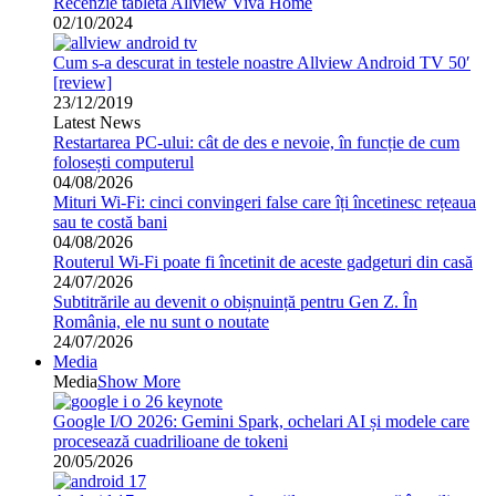
Recenzie tableta Allview Viva Home
02/10/2024
Cum s-a descurat in testele noastre Allview Android TV 50′
[review]
23/12/2019
Latest News
Restartarea PC-ului: cât de des e nevoie, în funcție de cum
folosești computerul
04/08/2026
Mituri Wi-Fi: cinci convingeri false care îți încetinesc rețeaua
sau te costă bani
04/08/2026
Routerul Wi-Fi poate fi încetinit de aceste gadgeturi din casă
24/07/2026
Subtitrările au devenit o obișnuință pentru Gen Z. În
România, ele nu sunt o noutate
24/07/2026
Media
Media
Show More
Google I/O 2026: Gemini Spark, ochelari AI și modele care
procesează cuadrilioane de tokeni
20/05/2026