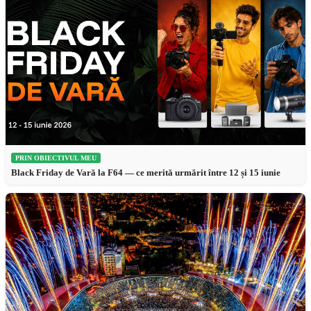
PRIN OBIECTIVUL MEU
Black Friday de Vară la F64 — ce merită urmărit între 12 și 15 iunie