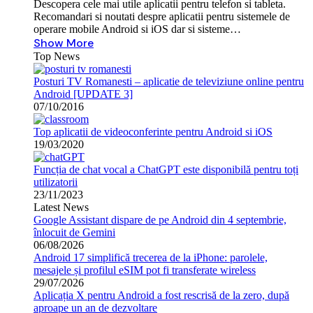
Descopera cele mai utile aplicatii pentru telefon si tableta.
Recomandari si noutati despre aplicatii pentru sistemele de
operare mobile Android si iOS dar si sisteme…
Show More
Top News
Posturi TV Romanesti – aplicatie de televiziune online pentru
Android [UPDATE 3]
07/10/2016
Top aplicatii de videoconferinte pentru Android si iOS
19/03/2020
Funcția de chat vocal a ChatGPT este disponibilă pentru toți
utilizatorii
23/11/2023
Latest News
Google Assistant dispare de pe Android din 4 septembrie,
înlocuit de Gemini
06/08/2026
Android 17 simplifică trecerea de la iPhone: parolele,
mesajele și profilul eSIM pot fi transferate wireless
29/07/2026
Aplicația X pentru Android a fost rescrisă de la zero, după
aproape un an de dezvoltare