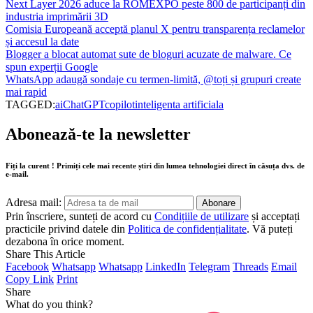
Next Layer 2026 aduce la ROMEXPO peste 800 de participanți din
industria imprimării 3D
Comisia Europeană acceptă planul X pentru transparența reclamelor
și accesul la date
Blogger a blocat automat sute de bloguri acuzate de malware. Ce
spun experții Google
WhatsApp adaugă sondaje cu termen-limită, @toți și grupuri create
mai rapid
TAGGED:
ai
ChatGPT
copilot
inteligenta artificiala
Abonează-te la newsletter
Fiți la curent ! Primiți cele mai recente știri din lumea tehnologiei direct în căsuța dvs. de
e-mail.
Adresa mail:
Prin înscriere, sunteți de acord cu
Condițiile de utilizare
și acceptați
practicile privind datele din
Politica de confidențialitate
. Vă puteți
dezabona în orice moment.
Share This Article
Facebook
Whatsapp
Whatsapp
LinkedIn
Telegram
Threads
Email
Copy Link
Print
Share
What do you think?